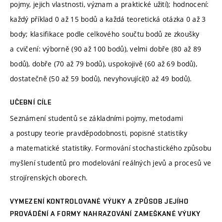
pojmy, jejich vlastnosti, význam a praktické užití); hodnocení:
každý příklad 0 až 15 bodů a každá teoretická otázka 0 až 3
body; klasifikace podle celkového součtu bodů ze zkoušky
a cvičení: výborně (90 až 100 bodů), velmi dobře (80 až 89
bodů), dobře (70 až 79 bodů), uspokojivě (60 až 69 bodů),
dostatečně (50 až 59 bodů), nevyhovující(0 až 49 bodů).
UČEBNÍ CÍLE
Seznámení studentů se základními pojmy, metodami
a postupy teorie pravděpodobnosti, popisné statistiky
a matematické statistiky. Formování stochastického způsobu
myšlení studentů pro modelování reálných jevů a procesů ve
strojírenských oborech.
VYMEZENÍ KONTROLOVANÉ VÝUKY A ZPŮSOB JEJÍHO
PROVÁDĚNÍ A FORMY NAHRAZOVÁNÍ ZAMEŠKANÉ VÝUKY