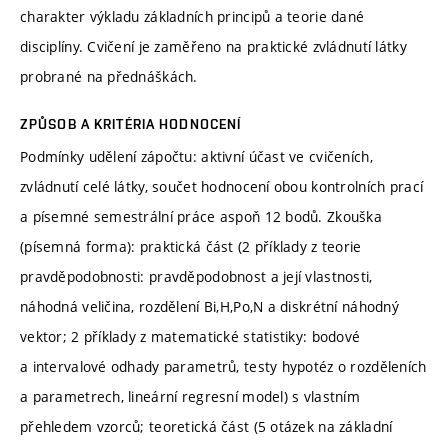
charakter výkladu základních principů a teorie dané
disciplíny. Cvičení je zaměřeno na praktické zvládnutí látky
probrané na přednáškách.
ZPŮSOB A KRITÉRIA HODNOCENÍ
Podmínky udělení zápočtu: aktivní účast ve cvičeních,
zvládnutí celé látky, součet hodnocení obou kontrolních prací
a písemné semestrální práce aspoň 12 bodů. Zkouška
(písemná forma): praktická část (2 příklady z teorie
pravděpodobnosti: pravděpodobnost a její vlastnosti,
náhodná veličina, rozdělení Bi,H,Po,N a diskrétní náhodný
vektor; 2 příklady z matematické statistiky: bodové
a intervalové odhady parametrů, testy hypotéz o rozděleních
a parametrech, lineární regresní model) s vlastním
přehledem vzorců; teoretická část (5 otázek na základní