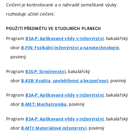
Cvičení je kontrolované a o náhradě zameškané výuky
rozhoduje učitel cvičení.
POUŽITÍ PŘEDMĚTU VE STUDIJNÍCH PLÁNECH
Program
, bakalářský
B3A-P: Aplikované vědy v inženýrství
obor
,
B-FIN: Fyzikální inženýrství a nanotechnologie
povinný
Program
, bakalářský
B3S-P: Strojírenství
obor
, povinný
B-KSB: Kvalita, spolehlivost a bezpečnost
Program
, bakalářský
B3A-P: Aplikované vědy v inženýrství
obor
, povinný
B-MET: Mechatronika
Program
, bakalářský
B3A-P: Aplikované vědy v inženýrství
obor
, povinný
B-MTI: Materiálové inženýrství