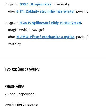
Program
, bakalářský
B3S-P: Strojírenství
obor
, povinný
B-STI: Základy strojního inženýrství
Program
,
M2A-P: Aplikované vědy v inženýrství
magisterský navazující
obor
, povinně
M-PMO: Přesná mechanika a optika
volitelný
Typ (způsob) výuky
PŘEDNÁŠKA
26 hod., nepovinná
VYUČUJÍCÍ / LEKTOR