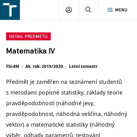
FSI
PŘIHLÁŠENÍ
HLEDAT
MENU
VUT
v
Brně
DETAIL PŘEDMĚTU
Matematika IV
FSI-4M
Ak. rok: 2019/2020
Letní semestr
Předmět je zaměřen na seznámení studentů
s metodami popisné statistiky, základy teorie
pravděpodobnosti (náhodné jevy,
pravděpodobnost, náhodná veličina, náhodný
vektor) a matematické statistiky (náhodný
výběr, odhady parametrů, testování