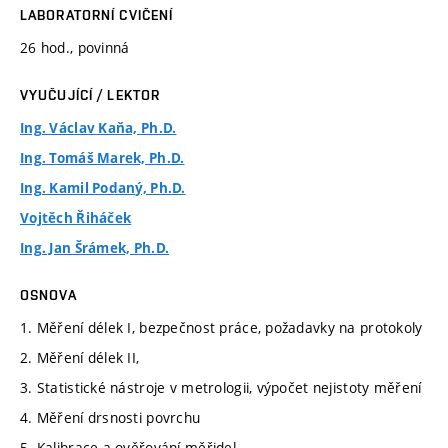
LABORATORNÍ CVIČENÍ
26 hod., povinná
VYUČUJÍCÍ / LEKTOR
Ing. Václav Kaňa, Ph.D.
Ing. Tomáš Marek, Ph.D.
Ing. Kamil Podaný, Ph.D.
Vojtěch Řiháček
Ing. Jan Šrámek, Ph.D.
OSNOVA
1. Měření délek I, bezpečnost práce, požadavky na protokoly
2. Měření délek II,
3. Statistické nástroje v metrologii, výpočet nejistoty měření
4. Měření drsnosti povrchu
5. Kalibrace a ověřování měřidel