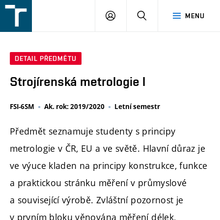
FSI
PŘIHLÁŠENÍ
HLEDAT
MENU
VUT
v
Brně
DETAIL PŘEDMĚTU
Strojírenská metrologie I
FSI-6SM
Ak. rok: 2019/2020
Letní semestr
Předmět seznamuje studenty s principy
metrologie v ČR, EU a ve světě. Hlavní důraz je
ve výuce kladen na principy konstrukce, funkce
a praktickou stránku měření v průmyslové
a související výrobě. Zvláštní pozornost je
v prvním bloku věnována měření délek,