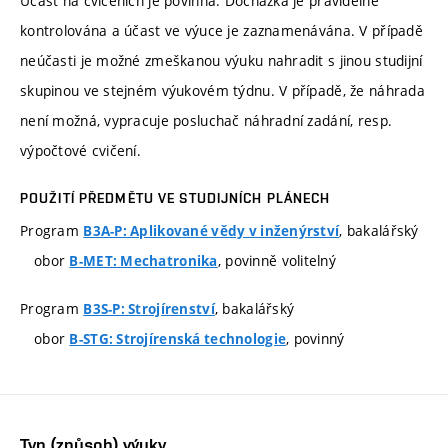
Účast na cvičeních je povinná. Docházka je pravidelně
kontrolována a účast ve výuce je zaznamenávána. V případě
neúčasti je možné zmeškanou výuku nahradit s jinou studijní
skupinou ve stejném výukovém týdnu. V případě, že náhrada
není možná, vypracuje posluchač náhradní zadání, resp.
výpočtové cvičení.
POUŽITÍ PŘEDMĚTU VE STUDIJNÍCH PLÁNECH
Program
, bakalářský
B3A-P: Aplikované vědy v inženýrství
obor
, povinně volitelný
B-MET: Mechatronika
Program
, bakalářský
B3S-P: Strojírenství
obor
, povinný
B-STG: Strojírenská technologie
Typ (způsob) výuky