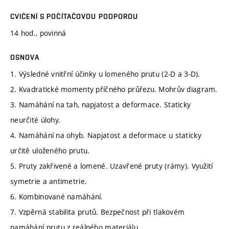
CVIČENÍ S POČÍTAČOVOU PODPOROU
14 hod., povinná
OSNOVA
1. Výsledné vnitřní účinky u lomeného prutu (2-D a 3-D).
2. Kvadratické momenty příčného průřezu. Mohrův diagram.
3. Namáhání na tah, napjatost a deformace. Staticky
neurčité úlohy.
4. Namáhání na ohyb. Napjatost a deformace u staticky
určitě uloženého prutu.
5. Pruty zakřivené a lomené. Uzavřené pruty (rámy). Využití
symetrie a antimetrie.
6. Kombinované namáhání.
7. Vzpěrná stabilita prutů. Bezpečnost při tlakovém
namáhání prutu z reálného materiálu.