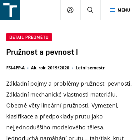
FSI
PŘIHLÁŠENÍ
HLEDAT
MENU
VUT
v
Brně
DETAIL PŘEDMĚTU
Pružnost a pevnost I
FSI-4PP-A
Ak. rok: 2019/2020
Letní semestr
Základní pojmy a problémy pružnosti pevnosti.
Základní mechanické vlastnosti materiálu.
Obecné věty lineární pružnosti. Vymezení,
klasifikace a předpoklady prutu jako
nejjednoduššího modelového tělesa.
Jednoduchá namáhání prutu – tah/tlak, krut,