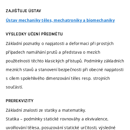
ZAJIŠŤUJE ÚSTAV
Ústav mechaniky těles, mechatroniky a biomechaniky
VÝSLEDKY UČENÍ PŘEDMĚTU
Základní poznatky o napjatosti a deformaci při prostých
případech namáhání prutů a představa o mezích
použitelnosti těchto klasických přístupů. Podmínky základních
mezních stavů a stanovení bezpečnosti při obecné napjatosti
s cílem spolehlivého dimenzování těles resp. strojních
součástí.
PREREKVIZITY
Základní znalosti ze statiky a matematiky.
Statika – podmínky statické rovnováhy a ekvivalence,
uvolňování tělesa, posuzování statické určitosti, výsledné