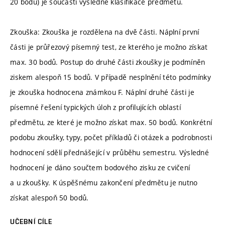
20 bodů) je součástí výsledné klasifikace předmětu.
Zkouška: Zkouška je rozdělena na dvě části. Náplní první
části je průřezový písemný test, ze kterého je možno získat
max. 30 bodů. Postup do druhé části zkoušky je podmíněn
ziskem alespoň 15 bodů. V případě nesplnění této podmínky
je zkouška hodnocena známkou F. Náplní druhé části je
písemné řešení typických úloh z profilujících oblastí
předmětu, ze které je možno získat max. 50 bodů. Konkrétní
podobu zkoušky, typy, počet příkladů či otázek a podrobnosti
hodnocení sdělí přednášející v průběhu semestru. Výsledné
hodnocení je dáno součtem bodového zisku ze cvičení
a u zkoušky. K úspěšnému zakončení předmětu je nutno
získat alespoň 50 bodů.
UČEBNÍ CÍLE