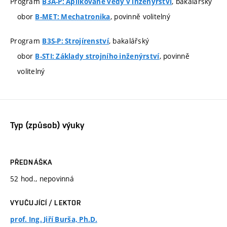
Program
, bakalářský
B3A-P: Aplikované vědy v inženýrství
obor
, povinně volitelný
B-MET: Mechatronika
Program
, bakalářský
B3S-P: Strojírenství
obor
, povinně
B-STI: Základy strojního inženýrství
volitelný
Typ (způsob) výuky
PŘEDNÁŠKA
52 hod., nepovinná
VYUČUJÍCÍ / LEKTOR
prof. Ing. Jiří Burša, Ph.D.