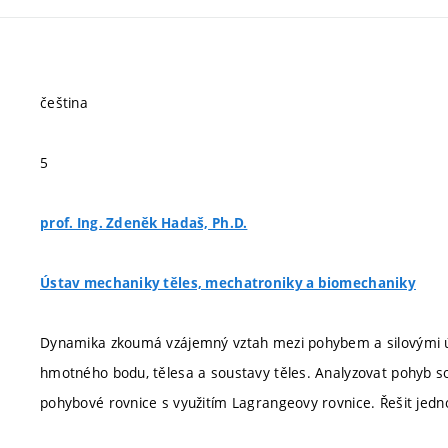
čeština
5
prof. Ing. Zdeněk Hadaš, Ph.D.
Ústav mechaniky těles, mechatroniky a biomechaniky
Dynamika zkoumá vzájemný vztah mezi pohybem a silovými úč
hmotného bodu, tělesa a soustavy těles. Analyzovat pohyb so
pohybové rovnice s využitím Lagrangeovy rovnice. Řešit jedn