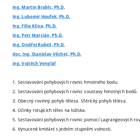
Ing. Martin Brablc, Ph.D.
Ing. Lubomír Houfek, Ph.D.
Ing. Filip Kšica, Ph.D.
Ing. Petr Marcián, Ph.D.
Ing. Ondřej Rubeš, Ph.D.
doc. Ing. Stanislav Věchet, Ph.D.
Ing. Vojtěch Venglář
1. Sestavování pohybových rovnic hmotného bodu.
2. Sestavování pohybových rovnic soustavy hmotných bodů.
3. Obecný rovinný pohyb tělesa. Sférický pohyb tělesa.
4. Účinky rotujících těles na ložiska.
5. Sestavování pohybových rovnic pomocí Lagrangeových rovn
6. Vynucené kmitání s jedním stupněm volnosti.