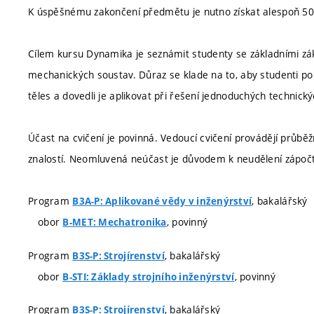
K úspěšnému zakončení předmětu je nutno získat alespoň 50
Cílem kursu Dynamika je seznámit studenty se základními 
mechanických soustav. Důraz se klade na to, aby studenti po
těles a dovedli je aplikovat při řešení jednoduchých technick
Účast na cvičení je povinná. Vedoucí cvičení provádějí průběžn
znalostí. Neomluvená neúčast je důvodem k neudělení zápoč
Program
, bakalářský
B3A-P: Aplikované vědy v inženýrství
obor
, povinný
B-MET: Mechatronika
Program
, bakalářský
B3S-P: Strojírenství
obor
, povinný
B-STI: Základy strojního inženýrství
Program
, bakalářský
B3S-P: Strojírenství