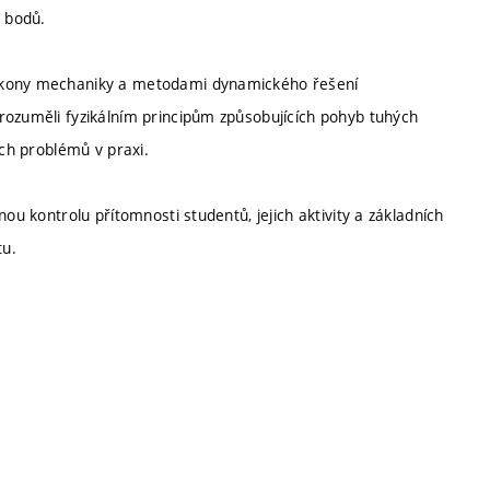
 bodů.
zákony mechaniky a metodami dynamického řešení
rozuměli fyzikálním principům způsobujících pohyb tuhých
ých problémů v praxi.
ou kontrolu přítomnosti studentů, jejich aktivity a základních
tu.