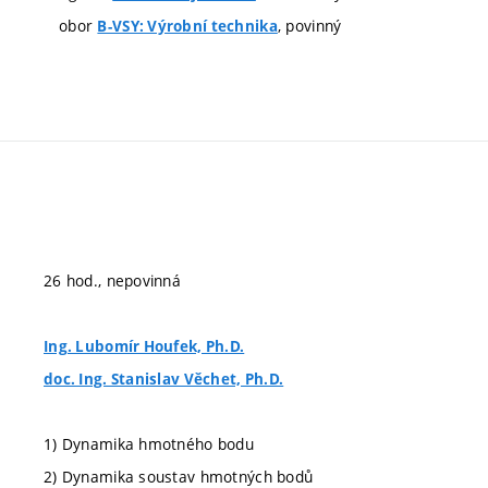
obor
, povinný
B-VSY: Výrobní technika
26 hod., nepovinná
Ing. Lubomír Houfek, Ph.D.
doc. Ing. Stanislav Věchet, Ph.D.
1) Dynamika hmotného bodu
2) Dynamika soustav hmotných bodů