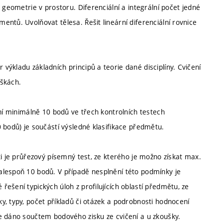
 geometrie v prostoru. Diferenciální a integrální počet jedné
ntů. Uvolňovat tělesa. Řešit lineární diferenciální rovnice
ýkladu základních principů a teorie dané disciplíny. Cvičení
áškách.
ání minimálně 10 bodů ve třech kontrolních testech
 bodů) je součástí výsledné klasifikace předmětu.
ti je průřezový písemný test, ze kterého je možno získat max.
alespoň 10 bodů. V případě nesplnění této podmínky je
ešení typických úloh z profilujících oblastí předmětu, ze
, typy, počet příkladů či otázek a podrobnosti hodnocení
e dáno součtem bodového zisku ze cvičení a u zkoušky.