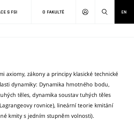
CE S FSI
O FAKULTĚ
EN
PŘIHLÁŠENÍ
HLEDAT
 axiomy, zákony a principy klasické technické
oblasti dynamiky: Dynamika hmotného bodu,
hých těles, dynamika soustav tuhých těles
Lagrangeovy rovnice), lineární teorie kmitání
né kmity s jedním stupněm volnosti).