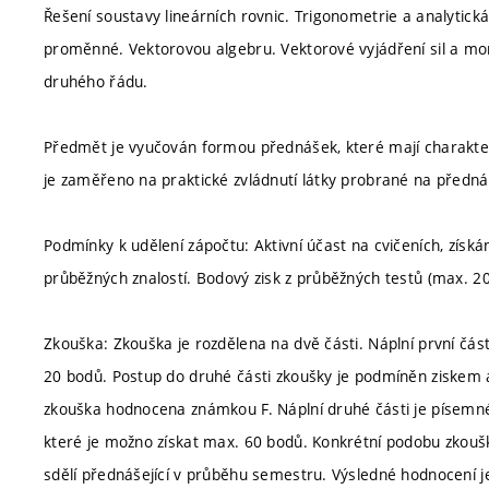
Řešení soustavy lineárních rovnic. Trigonometrie a analytická
proměnné. Vektorovou algebru. Vektorové vyjádření sil a mome
druhého řádu.
Předmět je vyučován formou přednášek, které mají charakter v
je zaměřeno na praktické zvládnutí látky probrané na předn
Podmínky k udělení zápočtu: Aktivní účast na cvičeních, získ
průběžných znalostí. Bodový zisk z průběžných testů (max. 20
Zkouška: Zkouška je rozdělena na dvě části. Náplní první čás
20 bodů. Postup do druhé části zkoušky je podmíněn ziskem 
zkouška hodnocena známkou F. Náplní druhé části je písemné ř
které je možno získat max. 60 bodů. Konkrétní podobu zkoušky
sdělí přednášející v průběhu semestru. Výsledné hodnocení j