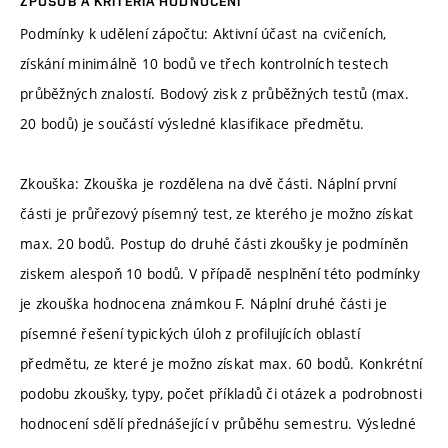
ZPŮSOB A KRITÉRIA HODNOCENÍ
Podmínky k udělení zápočtu: Aktivní účast na cvičeních,
získání minimálně 10 bodů ve třech kontrolních testech
průběžných znalostí. Bodový zisk z průběžných testů (max.
20 bodů) je součástí výsledné klasifikace předmětu.
Zkouška: Zkouška je rozdělena na dvě části. Náplní první
části je průřezový písemný test, ze kterého je možno získat
max. 20 bodů. Postup do druhé části zkoušky je podmíněn
ziskem alespoň 10 bodů. V případě nesplnění této podmínky
je zkouška hodnocena známkou F. Náplní druhé části je
písemné řešení typických úloh z profilujících oblastí
předmětu, ze které je možno získat max. 60 bodů. Konkrétní
podobu zkoušky, typy, počet příkladů či otázek a podrobnosti
hodnocení sdělí přednášející v průběhu semestru. Výsledné