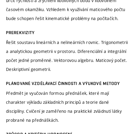
určit rychlosti a zrychlení libovolných bodů v libovolném
časovém okamžiku. Vzhledem k využívání maticového počtu
bude schopen řešit kinematické problémy na počítačích.
PREREKVIZITY
Řešit soustavu lineárních a nelineárních rovnic. Trigonometrii
a analytickou geometrii v prostoru. Diferenciální a integrální
počet jedné proměnné. Vektorovou algebru. Maticový počet.
Deskriptivní geometrii.
PLÁNOVANÉ VZDĚLÁVACÍ ČINNOSTI A VÝUKOVÉ METODY
Předmět je vyučován formou přednášek, které mají
charakter výkladu základních principů a teorie dané
disciplíny. Cvičení je zaměřeno na praktické zvládnutí látky
probrané na přednáškách.