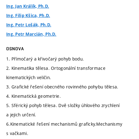
Ing. Jan Králík, Ph.D.
Ing. Filip Kšica, Ph.D.
Ing. Petr Lošák, Ph.D.
Ing. Petr Marcián, Ph.D.
OSNOVA
1. Přímočarý a křivočarý pohyb bodu.
2. Kinematika tělesa. Ortogonální transformace
kinematických veličin.
3. Grafické řešení obecného rovinného pohybu tělesa.
4. Kinematická geometrie.
5. Sférický pohyb tělesa. Dvě složky úhlového zrychlení
a jejich určení.
6.Kinematické řešení mechanismů graficky.Mechanismy
s vačkami.