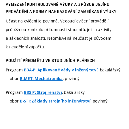
VYMEZENÍ KONTROLOVANÉ VÝUKY A ZPŮSOB JEJÍHO
PROVÁDĚNÍ A FORMY NAHRAZOVÁNÍ ZAMEŠKANÉ VÝUKY
Účast na cvičení je povinná. Vedoucí cvičení provádějí
průběžnou kontrolu přítomnosti studentů, jejich aktivity
a základních znalostí. Neomluvená neúčast je důvodem
k neudělení zápočtu.
POUŽITÍ PŘEDMĚTU VE STUDIJNÍCH PLÁNECH
Program
, bakalářský
B3A-P: Aplikované vědy v inženýrství
obor
, povinný
B-MET: Mechatronika
Program
, bakalářský
B3S-P: Strojírenství
obor
, povinný
B-STI: Základy strojního inženýrství