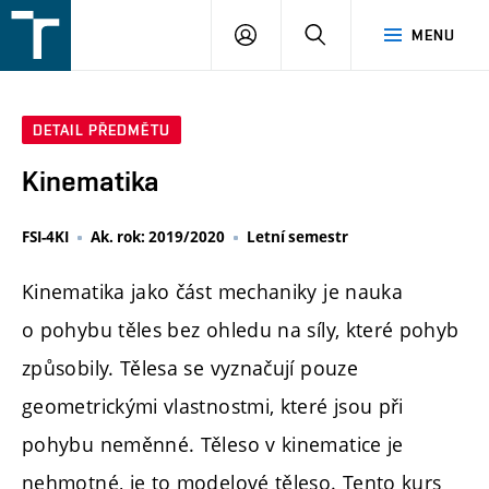
FSI
PŘIHLÁŠENÍ
HLEDAT
MENU
VUT
v
Brně
DETAIL PŘEDMĚTU
Kinematika
FSI-4KI
Ak. rok: 2019/2020
Letní semestr
Kinematika jako část mechaniky je nauka
o pohybu těles bez ohledu na síly, které pohyb
způsobily. Tělesa se vyznačují pouze
geometrickými vlastnostmi, které jsou při
pohybu neměnné. Těleso v kinematice je
nehmotné, je to modelové těleso. Tento kurs