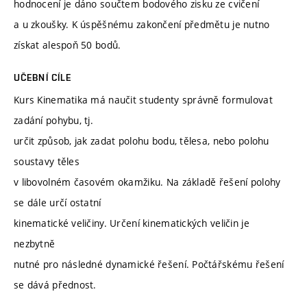
hodnocení je dáno součtem bodového zisku ze cvičení
a u zkoušky. K úspěšnému zakončení předmětu je nutno
získat alespoň 50 bodů.
UČEBNÍ CÍLE
Kurs Kinematika má naučit studenty správně formulovat
zadání pohybu, tj.
určit způsob, jak zadat polohu bodu, tělesa, nebo polohu
soustavy těles
v libovolném časovém okamžiku. Na základě řešení polohy
se dále určí ostatní
kinematické veličiny. Určení kinematických veličin je
nezbytně
nutné pro následné dynamické řešení. Počtářskému řešení
se dává přednost.