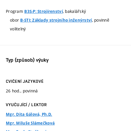
Program
, bakalářský
B3S-P: Strojírenství
obor
, povinně
B-STI: Základy strojního inženýrství
volitelný
Typ (způsob) výuky
CVIČENÍ JAZYKOVÉ
26 hod., povinná
VYUČUJÍCÍ / LEKTOR
Mgr. Dita Gálová, Ph.D.
Mgr. Miluše Slámečková