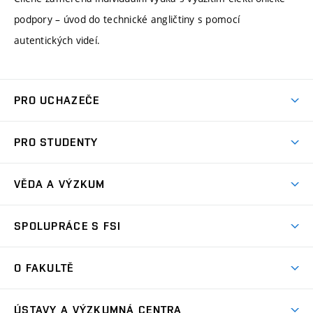
podpory – úvod do technické angličtiny s pomocí
autentických videí.
PRO UCHAZEČE
Studuj strojní inženýrství
PRO STUDENTY
Nabídka studia
Předměty
Ambasadoři studia
VĚDA A VÝZKUM
Studijní programy
Přijímačky
Věda a výzkum na FSI
Studijní předpisy
SPOLUPRÁCE S FSI
Zápisy
Úspěchy výzkumu
Časový plán studia
Často kladené dotazy
Firemní spolupráce
Oblasti výzkumu
O FAKULTĚ
Pro prváky
Dny otevřených dveří
Partnerství ve výzkumu
Centra výzkumu
Studium a stáže v zahraničí
Aktuality
Mobilní aplikace
Nejvýznamnější partneři
ÚSTAVY A VÝZKUMNÁ CENTRA
Podpora projektů