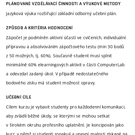
PLÁNOVANÉ VZDĚLÁVACÍ ČINNOSTI A VÝUKOVÉ METODY
Jazyková výuka rozšiřující základní odborný učební plán.
ZPŮSOB A KRITÉRIA HODNOCENÍ
Zápočet je podmíněn aktivní účastí ve cvičeních, individuální
přípravou a absolvováním zápočtového testu (min 30 bodů
z 50 možných, tj. 60%). Současně student musí splnit
minimálně 60% elearningových aktivit v části ComputerLab
a odevzdat zadaný úkol. V případě nedostatečného
bodového zisku má student možnost opravy.
UČEBNÍ CÍLE
Cílem kurzu je vybavit studenty pro každodenní komunikaci,
aby zvládli běžné úkoly, se kterými se mohou setkat
v širokém okruhu profesního uplatnění. Je koncipován jako
kurz, v němž si studenti zopakují a upevní znalosti získané na