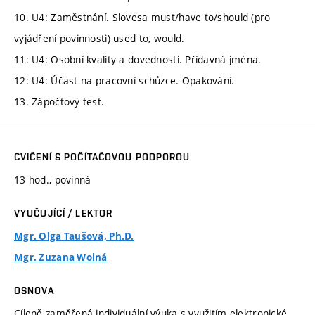
10. U4: Zaměstnání. Slovesa must/have to/should (pro
vyjádření povinnosti) used to, would.
11: U4: Osobní kvality a dovednosti. Přídavná jména.
12: U4: Účast na pracovní schůzce. Opakování.
13. Zápočtový test.
CVIČENÍ S POČÍTAČOVOU PODPOROU
13 hod., povinná
VYUČUJÍCÍ / LEKTOR
Mgr. Olga Taušová, Ph.D.
Mgr. Zuzana Wolná
OSNOVA
Cíleně zaměřená individuální výuka s využitím elektronické