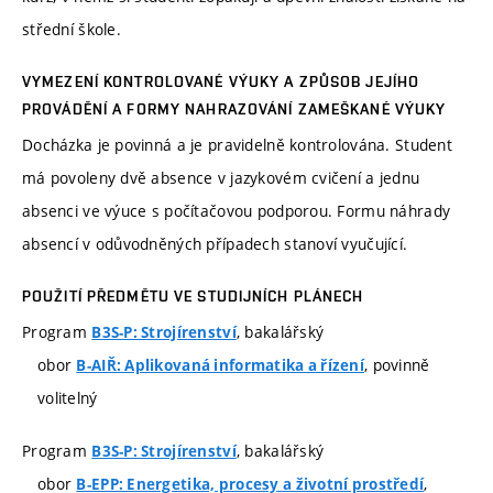
střední škole.
VYMEZENÍ KONTROLOVANÉ VÝUKY A ZPŮSOB JEJÍHO
PROVÁDĚNÍ A FORMY NAHRAZOVÁNÍ ZAMEŠKANÉ VÝUKY
Docházka je povinná a je pravidelně kontrolována. Student
má povoleny dvě absence v jazykovém cvičení a jednu
absenci ve výuce s počítačovou podporou. Formu náhrady
absencí v odůvodněných případech stanoví vyučující.
POUŽITÍ PŘEDMĚTU VE STUDIJNÍCH PLÁNECH
Program
, bakalářský
B3S-P: Strojírenství
obor
, povinně
B-AIŘ: Aplikovaná informatika a řízení
volitelný
Program
, bakalářský
B3S-P: Strojírenství
obor
,
B-EPP: Energetika, procesy a životní prostředí