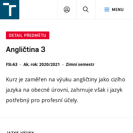
FSI
PŘIHLÁŠENÍ
HLEDAT
MENU
VUT
v
Brně
DETAIL PŘEDMĚTU
Angličtina 3
FSI-A3
Ak. rok: 2020/2021
Zimní semestr
Kurz je zaměřen na výuku angličtiny jako cizího
jazyka na obecné úrovni, zahrnuje však i jazyk
potřebný pro profesní účely.