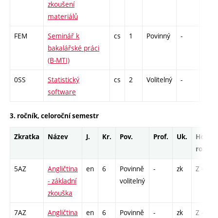
zkoušení
materiálů
FEM
Seminář k
cs
1
Povinný
-
zá
bakalářské práci
(B-MTI)
0SS
Statistický
cs
2
Volitelný
-
zá
software
3. ročník, celoroční semestr
Zkratka
Název
J.
Kr.
Pov.
Prof.
Uk.
Hod.
rozsah
5AZ
Angličtina
en
6
Povinně
-
zk
Z - 1
- základní
volitelný
zkouška
7AZ
Angličtina
en
6
Povinně
-
zk
Z - 1