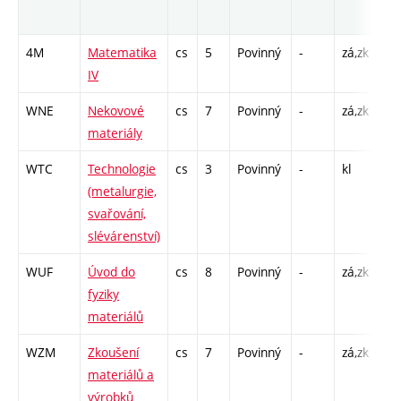
ro
4M
Matematika
cs
5
Povinný
-
zá,zk
P -
IV
C1
WNE
Nekovové
cs
7
Povinný
-
zá,zk
P -
materiály
L -
WTC
Technologie
cs
3
Povinný
-
kl
P -
(metalurgie,
L -
svařování,
slévárenství)
WUF
Úvod do
cs
8
Povinný
-
zá,zk
P -
fyziky
L -
materiálů
WZM
Zkoušení
cs
7
Povinný
-
zá,zk
P -
materiálů a
L -
výrobků