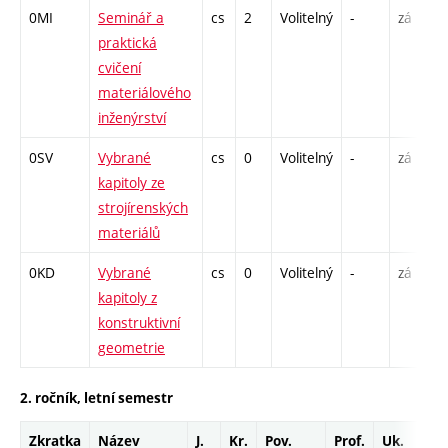
0MI
Seminář a
cs
2
Volitelný
-
zá
praktická
cvičení
materiálového
inženýrství
0SV
Vybrané
cs
0
Volitelný
-
zá
kapitoly ze
strojírenských
materiálů
0KD
Vybrané
cs
0
Volitelný
-
zá
kapitoly z
konstruktivní
geometrie
2. ročník, letní semestr
Zkratka
Název
J.
Kr.
Pov.
Prof.
Uk.
Ho