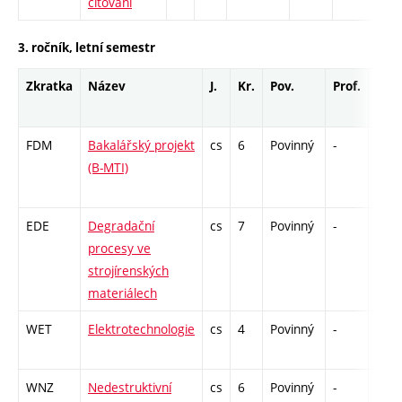
citování
3. ročník, letní semestr
Zkratka
Název
J.
Kr.
Pov.
Prof.
Uk.
FDM
Bakalářský projekt
cs
6
Povinný
-
zá
(B-MTI)
EDE
Degradační
cs
7
Povinný
-
zá,z
procesy ve
strojírenských
materiálech
WET
Elektrotechnologie
cs
4
Povinný
-
kl
WNZ
Nedestruktivní
cs
6
Povinný
-
zá,z