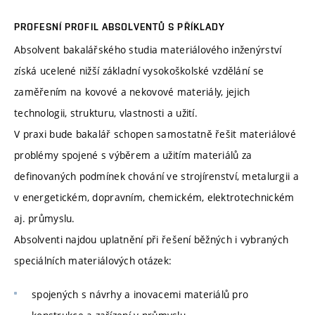
PROFESNÍ PROFIL ABSOLVENTŮ S PŘÍKLADY
Absolvent bakalářského studia materiálového inženýrství
získá ucelené nižší základní vysokoškolské vzdělání se
zaměřením na kovové a nekovové materiály, jejich
technologii, strukturu, vlastnosti a užití.
V praxi bude bakalář schopen samostatně řešit materiálové
problémy spojené s výběrem a užitím materiálů za
definovaných podmínek chování ve strojírenství, metalurgii a
v energetickém, dopravním, chemickém, elektrotechnickém
aj. průmyslu.
Absolventi najdou uplatnění při řešení běžných i vybraných
speciálních materiálových otázek:
spojených s návrhy a inovacemi materiálů pro