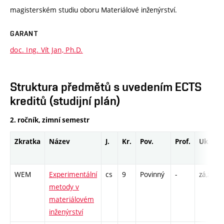
magisterském studiu oboru Materiálové inženýrství.
GARANT
doc. Ing. Vít Jan, Ph.D.
Struktura předmětů s uvedením ECTS
kreditů (studijní plán)
2. ročník, zimní semestr
Zkratka
Název
J.
Kr.
Pov.
Prof.
Uk.
WEM
Experimentální
cs
9
Povinný
-
zá,zk
metody v
materiálovém
inženýrství