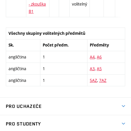
- zkouška
volitelný
B1
Všechny skupiny volitelných předmětů
Sk.
Počet předm.
Předměty
angličtina
1
A4
,
A6
angličtina
1
A3
,
A5
angličtina
1
5AZ
,
7AZ
PRO UCHAZEČE
Studuj strojní inženýrství
PRO STUDENTY
Nabídka studia