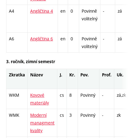
A4
Angličtina 4
en
0
Povinně
-
zá
Cj 
volitelný
/ C
13
A6
Angličtina 6
en
0
Povinně
-
zá
Cj 
volitelný
3. ročník, zimní semestr
Zkratka
Název
J.
Kr.
Pov.
Prof.
Uk.
Ho
ro
WKM
Kovové
cs
8
Povinný
-
zá,zk
P -
materiály
L -
WMK
Moderní
cs
3
Povinný
-
zk
P -
managment
kvality