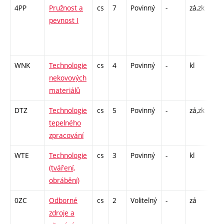
4PP
Pružnost a
cs
7
Povinný
-
zá,zk
P -
pevnost I
C1 
/ C
14
WNK
Technologie
cs
4
Povinný
-
kl
P -
nekovových
L -
materiálů
DTZ
Technologie
cs
5
Povinný
-
zá,zk
P -
tepelného
L -
zpracování
WTE
Technologie
cs
3
Povinný
-
kl
P -
(tváření,
L -
obrábění)
0ZC
Odborné
cs
2
Volitelný
-
zá
CPP
zdroje a
13