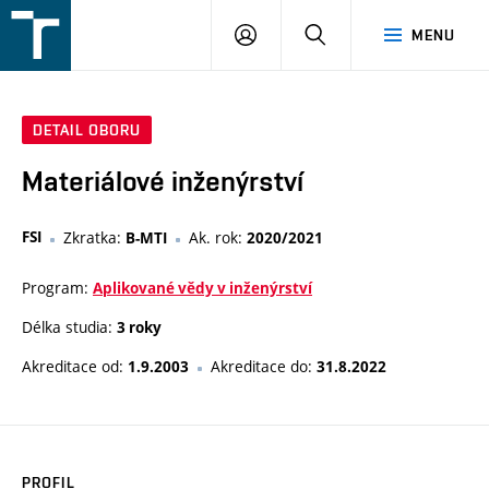
FSI
PŘIHLÁŠENÍ
HLEDAT
MENU
VUT
v
Brně
DETAIL OBORU
Materiálové inženýrství
FSI
Zkratka:
Ak. rok:
B-MTI
2020/2021
Program:
Aplikované vědy v inženýrství
Délka studia:
3 roky
Akreditace od:
Akreditace do:
1.9.2003
31.8.2022
PROFIL