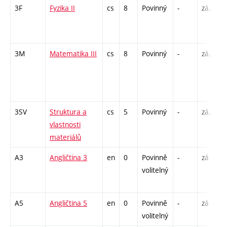
3F
Fyzika II
cs
8
Povinný
-
zá,zk
3M
Matematika III
cs
8
Povinný
-
zá,zk
3SV
Struktura a
cs
5
Povinný
-
zá,zk
vlastnosti
materiálů
A3
Angličtina 3
en
0
Povinně
-
zá
volitelný
A5
Angličtina 5
en
0
Povinně
-
zá
volitelný