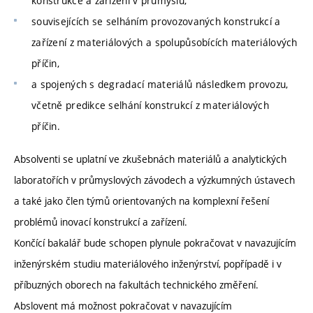
konstrukce a zařízení v průmyslu,
souvisejících se selháním provozovaných konstrukcí a
zařízení z materiálových a spolupůsobících materiálových
příčin,
a spojených s degradací materiálů následkem provozu,
včetně predikce selhání konstrukcí z materiálových
příčin.
Absolventi se uplatní ve zkušebnách materiálů a analytických
laboratořích v průmyslových závodech a výzkumných ústavech
a také jako člen týmů orientovaných na komplexní řešení
problémů inovací konstrukcí a zařízení.
Končící bakalář bude schopen plynule pokračovat v navazujícím
inženýrském studiu materiálového inženýrství, popřípadě i v
příbuzných oborech na fakultách technického změření.
Abslovent má možnost pokračovat v navazujícím