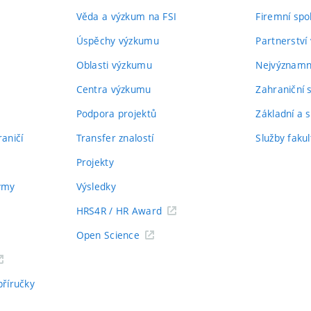
Věda a výzkum na FSI
Firemní spo
Úspěchy výzkumu
Partnerství
Oblasti výzkumu
Nejvýznamně
Centra výzkumu
Zahraniční 
Podpora projektů
Základní a s
aničí
Transfer znalostí
Služby fakul
Projekty
týmy
Výsledky
HRS4R / HR Award
Open Science
příručky