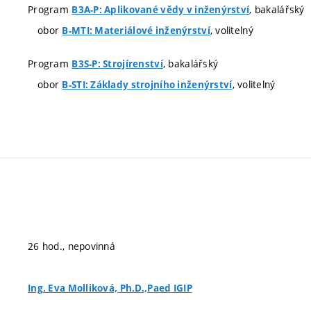
Program
, bakalářský
B3A-P: Aplikované vědy v inženýrství
obor
, volitelný
B-MTI: Materiálové inženýrství
Program
, bakalářský
B3S-P: Strojírenství
obor
, volitelný
B-STI: Základy strojního inženýrství
26 hod., nepovinná
Ing. Eva Molliková, Ph.D.,Paed IGIP