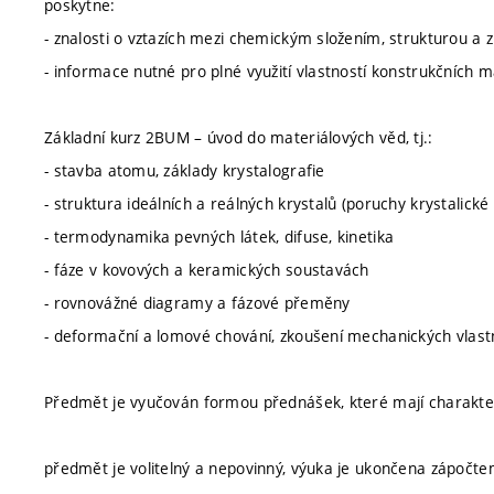
poskytne:
- znalosti o vztazích mezi chemickým složením, strukturou a
- informace nutné pro plné využití vlastností konstrukčních m
Základní kurz 2BUM – úvod do materiálových věd, tj.:
- stavba atomu, základy krystalografie
- struktura ideálních a reálných krystalů (poruchy krystalické 
- termodynamika pevných látek, difuse, kinetika
- fáze v kovových a keramických soustavách
- rovnovážné diagramy a fázové přeměny
- deformační a lomové chování, zkoušení mechanických vlast
Předmět je vyučován formou přednášek, které mají charakter v
předmět je volitelný a nepovinný, výuka je ukončena zápočtem