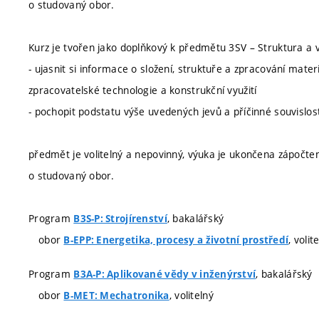
o studovaný obor.
Kurz je tvořen jako doplňkový k předmětu 3SV – Struktura a 
- ujasnit si informace o složení, struktuře a zpracování mat
zpracovatelské technologie a konstrukční využití
- pochopit podstatu výše uvedených jevů a příčinné souvislost
předmět je volitelný a nepovinný, výuka je ukončena zápočtem
o studovaný obor.
Program
, bakalářský
B3S-P: Strojírenství
obor
, volit
B-EPP: Energetika, procesy a životní prostředí
Program
, bakalářský
B3A-P: Aplikované vědy v inženýrství
obor
, volitelný
B-MET: Mechatronika