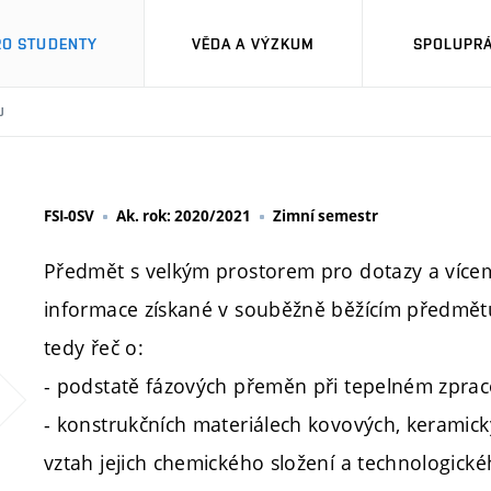
RO STUDENTY
VĚDA A VÝZKUM
SPOLUPRÁ
U
FSI-0SV
Ak. rok: 2020/2021
Zimní semestr
Předmět s velkým prostorem pro dotazy a vícem
informace získané v souběžně běžícím předmětu 
tedy řeč o:
- podstatě fázových přeměn při tepelném zpraco
- konstrukčních materiálech kovových, keramic
vztah jejich chemického složení a technologické