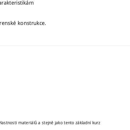
rakteristikám
írenské konstrukce.
astnosti materiálů a stejně jako tento základní kurz