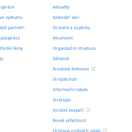
lupráce
Aktuality
 ve výzkumu
Kalendář akcí
jší partneři
Ocenění a úspěchy
spolupráce
Absolventi
třední školy
Organizační struktura
ty
Děkanát
Areálová knihovna
Strojobchod
Informační tabule
Strategie
Sociální bezpečí
Rovné příležitosti
Ochrana osobních údajů