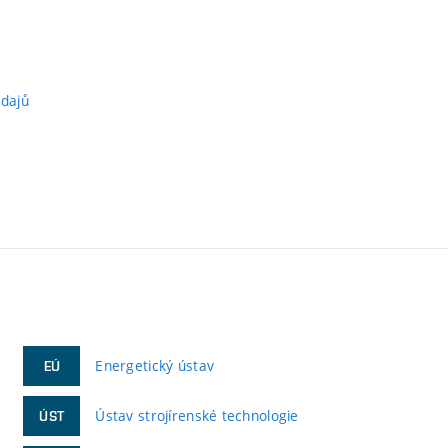
údajů
Energetický ústav
EÚ
Ústav strojírenské technologie
ÚST