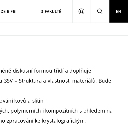
CE S FSI
O FAKULTĚ
EN
PŘIHLÁŠENÍ
HLEDAT
éně diskusní formou třídí a doplňuje
3SV – Struktura a vlastnosti materiálů. Bude
vání kovů a slitin
kých, polymerních i kompozitních s ohledem na
ho zpracování ke krystalografickým,