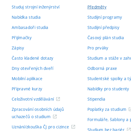
Studuj strojní inženýrství
Předměty
Nabídka studia
Studijní programy
Ambasadoři studia
Studijní předpisy
Přijímačky
Časový plán studia
Zápisy
Pro prváky
Často kladené dotazy
Studium a stáže v zahr
Dny otevřených dveří
Odborná praxe
Mobilní aplikace
Studentské spolky a 
Přípravné kurzy
Nabídky pro studenty
Celoživotní vzdělávání
Stipendia
Zpracování osobních údajů
Poplatky za studium
uchazečů o studium
Formuláře, šablony a 
Uznání/zkouška ČJ pro cizince
Studium bez bariér