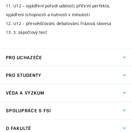
11. U12 – vyjádření pořadí událostí, příčestí perfekta,
vyjádření schopnosti a nutnosti v minulosti
12. U12 – přesvědčování, debatování, frázová slovesa
13. 3. zápočtový test
PRO UCHAZEČE
Studuj strojní inženýrství
PRO STUDENTY
Nabídka studia
Předměty
Ambasadoři studia
VĚDA A VÝZKUM
Studijní programy
Přijímačky
Věda a výzkum na FSI
Studijní předpisy
SPOLUPRÁCE S FSI
Zápisy
Úspěchy výzkumu
Časový plán studia
Často kladené dotazy
Firemní spolupráce
Oblasti výzkumu
O FAKULTĚ
Pro prváky
Dny otevřených dveří