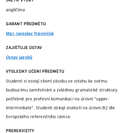
JAZYK VÝUKY
angličtina
GARANT PŘEDMĚTU
Mgr. Jaroslav Trávníček
ZAJIŠŤUJE ÚSTAV
Ústav jazyků
VÝSLEDKY UČENÍ PŘEDMĚTU
Studenti si osvojí slovní zásobu ve vztahu ke svému
budoucímu zaměstnání a zvládnou gramatické struktury
potřebné pro profesní komunikaci na úrovni "upper-
intermediate". Studenti získají znalosti na úrovni B2 dle
Evropského referenčního rámce.
PREREKVIZITY