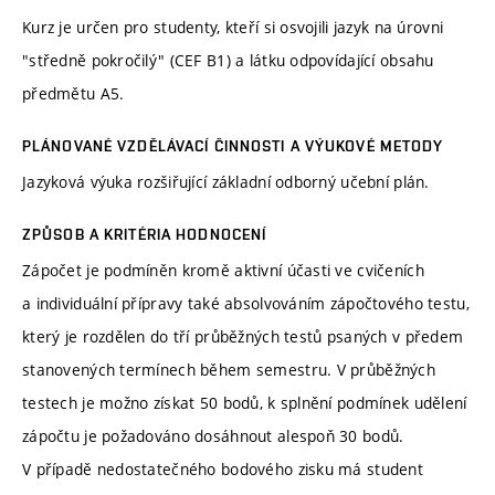
Kurz je určen pro studenty, kteří si osvojili jazyk na úrovni
"středně pokročilý" (CEF B1) a látku odpovídající obsahu
předmětu A5.
PLÁNOVANÉ VZDĚLÁVACÍ ČINNOSTI A VÝUKOVÉ METODY
Jazyková výuka rozšiřující základní odborný učební plán.
ZPŮSOB A KRITÉRIA HODNOCENÍ
Zápočet je podmíněn kromě aktivní účasti ve cvičeních
a individuální přípravy také absolvováním zápočtového testu,
který je rozdělen do tří průběžných testů psaných v předem
stanovených termínech během semestru. V průběžných
testech je možno získat 50 bodů, k splnění podmínek udělení
zápočtu je požadováno dosáhnout alespoň 30 bodů.
V případě nedostatečného bodového zisku má student