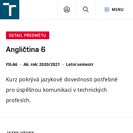
FSI
PŘIHLÁŠENÍ
HLEDAT
MENU
VUT
v
Brně
DETAIL PŘEDMĚTU
Angličtina 6
FSI-A6
Ak. rok: 2020/2021
Letní semestr
Kurz pokrývá jazykové dovednosti potřebné
pro úspěšnou komunikaci v technických
profesích.