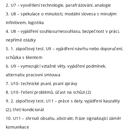
2. U7 – vysvětlení technologie, parafrázování, analogie
3. U8 – spekulace o minulosti, modální slovesa s minulým
infinitivem, logistika
4. U8 – vyjádření souhlasu/nesouhlasu, bezpečnost v práci,
nepřímé otázky
5. 1. zápočtový test, U9 – vyjádření návrhu nebo doporučení,
schůzka s klientem
6. U9 – vymezující vztažné věty, vyjádření podmínek,
alternativ, pracovní smlouva
7. U10- technické psaní, psaní zprávy
8. U10- řešení problémů, účast na schůzi (2)
9. 2. zápočtový test, U11 – práce s daty, vyjádření kauzality
(2), třetí kondicionál
10. U11 – shrnutí obsahu, abstrakt, fráze signalizující záměr
komunikace