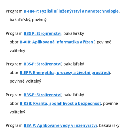
Program
,
B-FIN-P: Fyzikální inženýrství a nanotechnologie
bakalářský, povinný
Program
, bakalářský
B3S-P: Strojírenství
obor
, povinně
B-AIŘ: Aplikovaná informatika a řízení
volitelný
Program
, bakalářský
B3S-P: Strojírenství
obor
,
B-EPP: Energetika, procesy a životní prostředí
povinně volitelný
Program
, bakalářský
B3S-P: Strojírenství
obor
, povinně
B-KSB: Kvalita, spolehlivost a bezpečnost
volitelný
Program
, bakalářský
B3A-P: Aplikované vědy v inženýrství