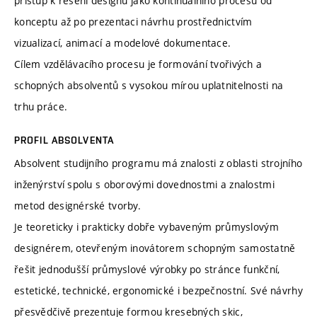
přístup k řešení designu jako kontinuálního procesu od
konceptu až po prezentaci návrhu prostřednictvím
vizualizací, animací a modelové dokumentace.
Cílem vzdělávacího procesu je formování tvořivých a
schopných absolventů s vysokou mírou uplatnitelnosti na
trhu práce.
PROFIL ABSOLVENTA
Absolvent studijního programu má znalosti z oblasti strojního
inženýrství spolu s oborovými dovednostmi a znalostmi
metod designérské tvorby.
Je teoreticky i prakticky dobře vybaveným průmyslovým
designérem, otevřeným inovátorem schopným samostatně
řešit jednodušší průmyslové výrobky po stránce funkční,
estetické, technické, ergonomické i bezpečnostní. Své návrhy
přesvědčivě prezentuje formou kresebných skic,