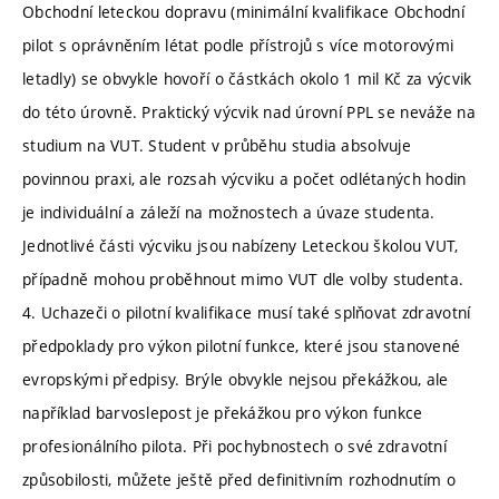
Obchodní leteckou dopravu (minimální kvalifikace Obchodní
pilot s oprávněním létat podle přístrojů s více motorovými
letadly) se obvykle hovoří o částkách okolo 1 mil Kč za výcvik
do této úrovně. Praktický výcvik nad úrovní PPL se neváže na
studium na VUT. Student v průběhu studia absolvuje
povinnou praxi, ale rozsah výcviku a počet odlétaných hodin
je individuální a záleží na možnostech a úvaze studenta.
Jednotlivé části výcviku jsou nabízeny Leteckou školou VUT,
případně mohou proběhnout mimo VUT dle volby studenta.
4. Uchazeči o pilotní kvalifikace musí také splňovat zdravotní
předpoklady pro výkon pilotní funkce, které jsou stanovené
evropskými předpisy. Brýle obvykle nejsou překážkou, ale
například barvoslepost je překážkou pro výkon funkce
profesionálního pilota. Při pochybnostech o své zdravotní
způsobilosti, můžete ještě před definitivním rozhodnutím o