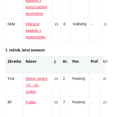
kapitoly z
konstruktivní
geometrie
0KM
Vybrané
cs
0
Volitelný
-
zá
kapitoly z
matematiky
1. ročník, letní semestr
Zkratka
Název
J.
Kr.
Pov.
Prof.
Uk.
YU4
Dějiny umění
cs
2
Povinný
-
zk
P
19. - 20.
století
BF
Fyzika
cs
7
Povinný
-
zá,zk
P
L