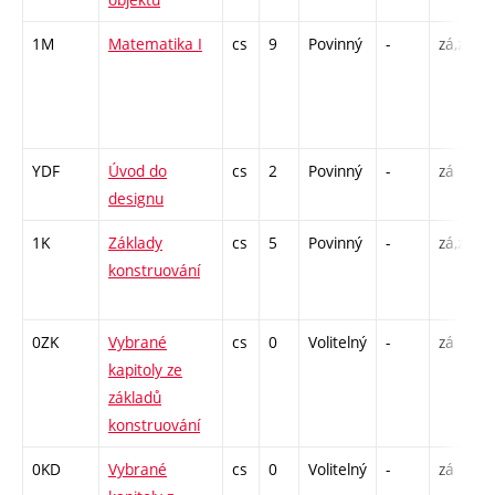
1M
Matematika I
cs
9
Povinný
-
zá,zk
YDF
Úvod do
cs
2
Povinný
-
zá
designu
1K
Základy
cs
5
Povinný
-
zá,zk
konstruování
0ZK
Vybrané
cs
0
Volitelný
-
zá
kapitoly ze
základů
konstruování
0KD
Vybrané
cs
0
Volitelný
-
zá