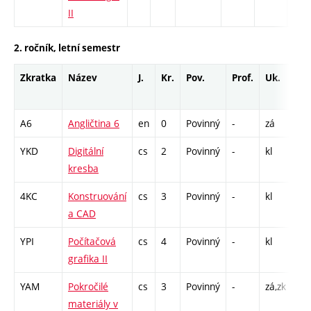
II
2. ročník, letní semestr
Zkratka
Název
J.
Kr.
Pov.
Prof.
Uk.
Ho
ro
A6
Angličtina 6
en
0
Povinný
-
zá
Cj 
YKD
Digitální
cs
2
Povinný
-
kl
CP
kresba
39
4KC
Konstruování
cs
3
Povinný
-
kl
CP
a CAD
26
YPI
Počítačová
cs
4
Povinný
-
kl
CP
grafika II
39
YAM
Pokročilé
cs
3
Povinný
-
zá,zk
P -
materiály v
A -