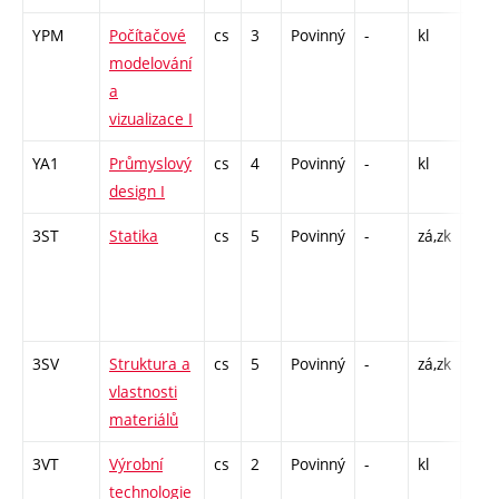
YPM
Počítačové
cs
3
Povinný
-
kl
CPP
modelování
39
a
vizualizace I
YA1
Průmyslový
cs
4
Povinný
-
kl
A - 
design I
3ST
Statika
cs
5
Povinný
-
zá,zk
P - 
C1 -
/ CP
14
3SV
Struktura a
cs
5
Povinný
-
zá,zk
P - 
vlastnosti
L - 
materiálů
3VT
Výrobní
cs
2
Povinný
-
kl
L - 
technologie