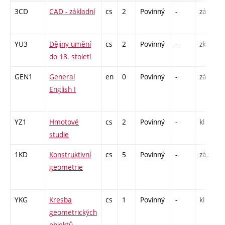
3CD
CAD - základní
cs
2
Povinný
-
zá
YU3
Dějiny umění
cs
2
Povinný
-
zk
do 18. století
GEN1
General
en
0
Povinný
-
zá
English I
YZ1
Hmotové
cs
2
Povinný
-
kl
studie
1KD
Konstruktivní
cs
5
Povinný
-
zá,zk
geometrie
YKG
Kresba
cs
1
Povinný
-
kl
geometrických
objektů