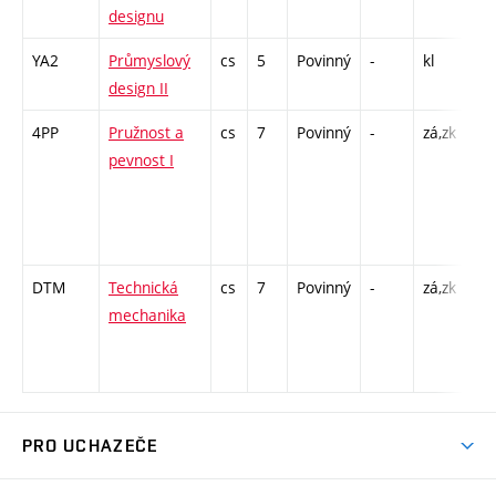
designu
YA2
Průmyslový
cs
5
Povinný
-
kl
A -
design II
4PP
Pružnost a
cs
7
Povinný
-
zá,zk
P -
pevnost I
K -
C1
/ C
14
DTM
Technická
cs
7
Povinný
-
zá,zk
P -
mechanika
C1
/ C
12
PRO UCHAZEČE
Studuj strojní inženýrství