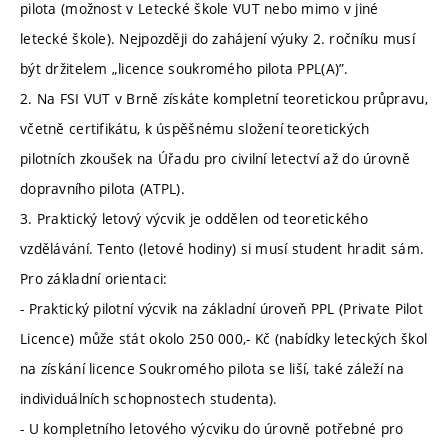
pilota (možnost v Letecké škole VUT nebo mimo v jiné
letecké škole). Nejpozději do zahájení výuky 2. ročníku musí
být držitelem „licence soukromého pilota PPL(A)”.
2. Na FSI VUT v Brně získáte kompletní teoretickou průpravu,
včetně certifikátu, k úspěšnému složení teoretických
pilotních zkoušek na Úřadu pro civilní letectví až do úrovně
dopravního pilota (ATPL).
3. Praktický letový výcvik je oddělen od teoretického
vzdělávání. Tento (letové hodiny) si musí student hradit sám.
Pro základní orientaci:
- Praktický pilotní výcvik na základní úroveň PPL (Private Pilot
Licence) může stát okolo 250 000,- Kč (nabídky leteckých škol
na získání licence Soukromého pilota se liší, také záleží na
individuálních schopnostech studenta).
- U kompletního letového výcviku do úrovně potřebné pro