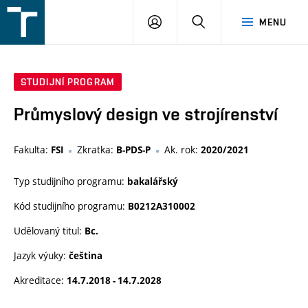
FSI
PŘIHLÁŠENÍ
HLEDAT
MENU
VUT
v
Brně
STUDIJNÍ PROGRAM
Průmyslový design ve strojírenství
Fakulta:
Zkratka:
Ak. rok:
FSI
B-PDS-P
2020/2021
Typ studijního programu:
bakalářský
Kód studijního programu:
B0212A310002
Udělovaný titul:
Bc.
Jazyk výuky:
čeština
Akreditace:
14.7.2018 - 14.7.2028