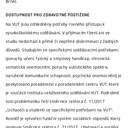
Brně).
DOSTUPNOST PRO ZDRAVOTNĚ POSTIŽENÉ
Na VUT jsou zohledněny potřeby rovného přístupu k
vysokoškolskému vzdělávání. V přijímacím řízení ani ve
studiu nedochází k přímé či nepřímé diskriminaci z žádných
důvodů. Studujícím se specifickými vzdělávacími potřebami
(poruchy učení, fyzický a smyslový handicap, chronická
somatická onemocnění, poruchy autistického spektra,
narušené komunikační schopnosti, psychická onemocnění) je
poskytováno poradenství v poradenském centru VUT, které
je součástí Institutu celoživotního vzdělávání VUT. Podrobně
tuto problematiku řeší Směrnice rektora č. 11/2017
„Uchazeči a studenti se specifickými potřebami na VUT“.
Rovněž je vytvořen funkční systém sociálních stipendií, který
popisuje Směrnice rektora č. 71/2017 „Ubytovací a sociální