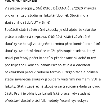
PODMÍNKY SPLNĚNÍ
Viz platné předpisy, SMĚRNICE DĚKANA Č. 2/2020 Pravidla
pro organizaci studia na fakultě (doplněk Studijního a
zkušebního řádu VUT v Brně).
Součástí státní závěrečné zkoušky je obhajoba bakalářské
práce a odborná rozprava. Obě části státní závěrečné
zkoušky se konají ve stejném termínu před komisí pro státní
zkoušky. Ke státní zkoušce může přistoupit student, který
získal potřebný počet kreditů v předepsané skladbě nutný
pro úspěšné ukončení bakalářského studia a odevzdal
bakalářskou práci v řádném termínu. Organizace a průběh
státní závěrečné zkoušky jsou dány vnitřními normami VUT a
fakulty. Státní závěrečná zkouška se tradičně skládá ze dvou
částí. První je obhajoba bakalářské práce, kdy student
představí vlastní práci (cíl, metody řešení, výsledky) s