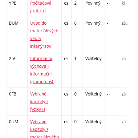
YPB
Počítačová
cs
2
Povinný
-
kl
grafika I
BUM
Úvod do
cs
6
Povinný
-
zá,zk
P
materiálových
L
věd a
inženýrství
2IV
Informační
cs
1
Volitelný
-
zá
výchova -
informační
gramotnost
0FB
Vybrané
cs
0
Volitelný
-
zá
P
kapitoly z
fyziky B
0UM
Vybrané
cs
0
Volitelný
-
zá
P
kapitoly z
materiálového