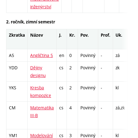
inženýrství
2. ročník, zimní semestr
Zkratka
Název
J.
Kr.
Pov.
Prof.
Uk.
Hod
roz
A5
Angličtina 5
en
0
Povinný
-
zá
Cj -
YDD
Dějiny
cs
2
Povinný
-
zk
P - 
designu
YKS
Kresba
cs
2
Povinný
-
kl
A - 
kompozice
CM
Matematika
cs
4
Povinný
-
zá,zk
P - 
III-B
CPP
13
YM1
Modelování
cs
3
Povinný
-
kl
A - 