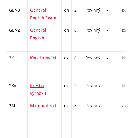
GEN3
General
en
2
Povinný
-
zk
Z
English Exam
GEN2
General
en
0
Povinný
-
zá
C
English II
/
2K
Konstruování
cs
4
Povinný
-
kl
P
YKV
Kresba
cs
2
Povinný
-
kl
výrobku
2M
Matematika II
cs
8
Povinný
-
zá,zk
P
/