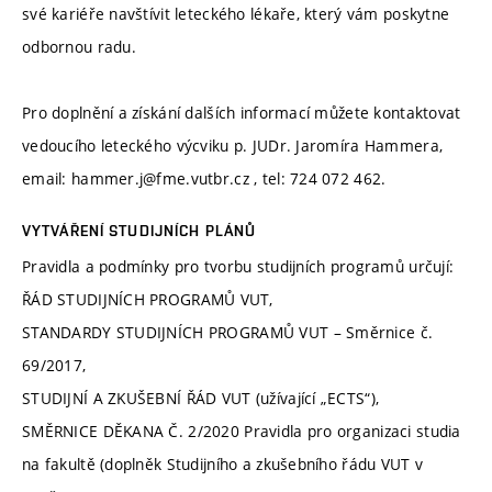
své kariéře navštívit leteckého lékaře, který vám poskytne
odbornou radu.
Pro doplnění a získání dalších informací můžete kontaktovat
vedoucího leteckého výcviku p. JUDr. Jaromíra Hammera,
email: hammer.j@fme.vutbr.cz , tel: 724 072 462.
VYTVÁŘENÍ STUDIJNÍCH PLÁNŮ
Pravidla a podmínky pro tvorbu studijních programů určují:
ŘÁD STUDIJNÍCH PROGRAMŮ VUT,
STANDARDY STUDIJNÍCH PROGRAMŮ VUT – Směrnice č.
69/2017,
STUDIJNÍ A ZKUŠEBNÍ ŘÁD VUT (užívající „ECTS“),
SMĚRNICE DĚKANA Č. 2/2020 Pravidla pro organizaci studia
na fakultě (doplněk Studijního a zkušebního řádu VUT v