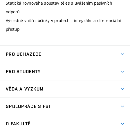
Statická rovnováha soustav těles s uvážením pasivních
odporů.
Výsledné vnitřní účinky v prutech – integrální a diferenciální
přístup.
PRO UCHAZEČE
Studuj strojní inženýrství
PRO STUDENTY
Nabídka studia
Předměty
Ambasadoři studia
VĚDA A VÝZKUM
Studijní programy
Přijímačky
Věda a výzkum na FSI
Studijní předpisy
SPOLUPRÁCE S FSI
Zápisy
Úspěchy výzkumu
Časový plán studia
Často kladené dotazy
Firemní spolupráce
Oblasti výzkumu
O FAKULTĚ
Pro prváky
Dny otevřených dveří
Partnerství ve výzkumu