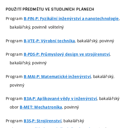
POUŽITÍ PŘEDMĚTU VE STUDIJNÍCH PLÁNECH
Program
,
B-FIN-P: Fyzikální inženýrství a nanotechnologie
bakalářský, povinně volitelný
Program
, bakalářský, povinný
B-VTE-P: Výrobní technika
Program
,
B-PDS-P: Průmyslový design ve strojírenství
bakalářský, povinný
Program
, bakalářský,
B-MAI-P: Matematické inženýrství
povinný
Program
, bakalářský
B3A-P: Aplikované vědy v inženýrství
obor
, povinný
B-MET: Mechatronika
Program
, bakalářský
B3S-P: Strojírenství