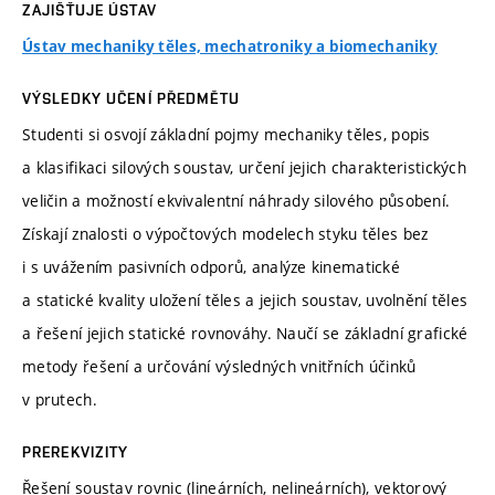
ZAJIŠŤUJE ÚSTAV
Ústav mechaniky těles, mechatroniky a biomechaniky
VÝSLEDKY UČENÍ PŘEDMĚTU
Studenti si osvojí základní pojmy mechaniky těles, popis
a klasifikaci silových soustav, určení jejich charakteristických
veličin a možností ekvivalentní náhrady silového působení.
Získají znalosti o výpočtových modelech styku těles bez
i s uvážením pasivních odporů, analýze kinematické
a statické kvality uložení těles a jejich soustav, uvolnění těles
a řešení jejich statické rovnováhy. Naučí se základní grafické
metody řešení a určování výsledných vnitřních účinků
v prutech.
PREREKVIZITY
Řešení soustav rovnic (lineárních, nelineárních), vektorový