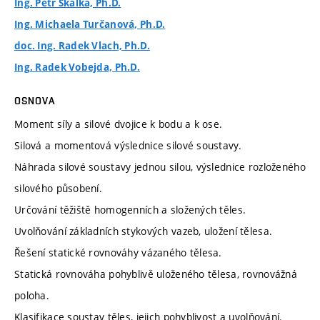
Ing. Petr Skalka, Ph.D.
Ing. Michaela Turčanová, Ph.D.
doc. Ing. Radek Vlach, Ph.D.
Ing. Radek Vobejda, Ph.D.
OSNOVA
Moment síly a silové dvojice k bodu a k ose.
Silová a momentová výslednice silové soustavy.
Náhrada silové soustavy jednou silou, výslednice rozloženého
silového působení.
Určování těžiště homogenních a složených těles.
Uvolňování základních stykových vazeb, uložení tělesa.
Řešení statické rovnováhy vázaného tělesa.
Statická rovnováha pohyblivě uloženého tělesa, rovnovážná
poloha.
Klasifikace soustav těles, jejich pohyblivost a uvolňování.