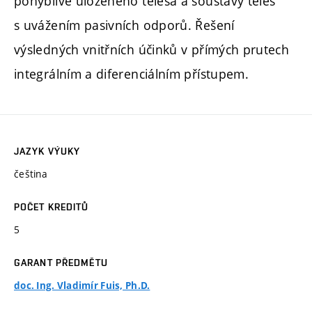
pohyblivě uloženého tělesa a soustavy těles
s uvážením pasivních odporů. Řešení
výsledných vnitřních účinků v přímých prutech
integrálním a diferenciálním přístupem.
JAZYK VÝUKY
čeština
POČET KREDITŮ
5
GARANT PŘEDMĚTU
doc. Ing. Vladimír Fuis, Ph.D.