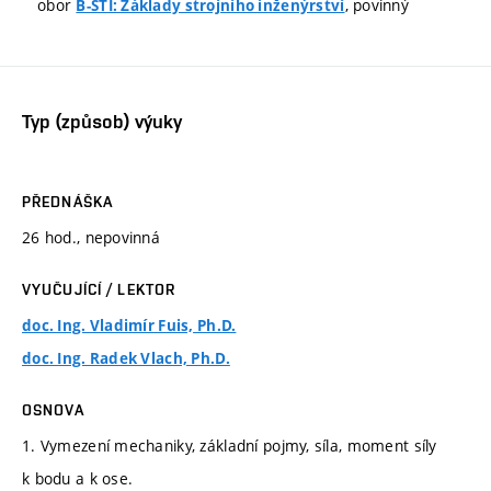
obor
, povinný
B-STI: Základy strojního inženýrství
Typ (způsob) výuky
PŘEDNÁŠKA
26 hod., nepovinná
VYUČUJÍCÍ / LEKTOR
doc. Ing. Vladimír Fuis, Ph.D.
doc. Ing. Radek Vlach, Ph.D.
OSNOVA
1. Vymezení mechaniky, základní pojmy, síla, moment síly
k bodu a k ose.