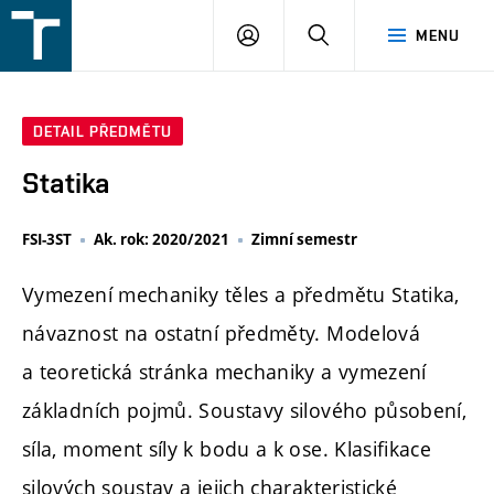
FSI
PŘIHLÁŠENÍ
HLEDAT
MENU
VUT
v
Brně
DETAIL PŘEDMĚTU
Statika
FSI-3ST
Ak. rok: 2020/2021
Zimní semestr
Vymezení mechaniky těles a předmětu Statika,
návaznost na ostatní předměty. Modelová
a teoretická stránka mechaniky a vymezení
základních pojmů. Soustavy silového působení,
síla, moment síly k bodu a k ose. Klasifikace
silových soustav a jejich charakteristické