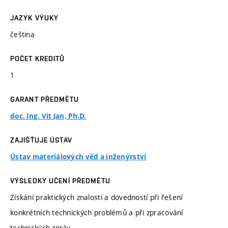
JAZYK VÝUKY
čeština
POČET KREDITŮ
1
GARANT PŘEDMĚTU
doc. Ing. Vít Jan, Ph.D.
ZAJIŠŤUJE ÚSTAV
Ústav materiálových věd a inženýrství
VÝSLEDKY UČENÍ PŘEDMĚTU
Získání praktických znalostí a dovedností při řešení
konkrétních technických problémů a při zpracování
technických zpráv.