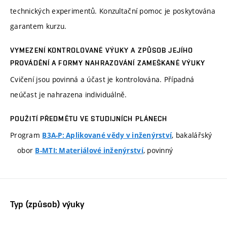
technických experimentů. Konzultační pomoc je poskytována
garantem kurzu.
VYMEZENÍ KONTROLOVANÉ VÝUKY A ZPŮSOB JEJÍHO
PROVÁDĚNÍ A FORMY NAHRAZOVÁNÍ ZAMEŠKANÉ VÝUKY
Cvičení jsou povinná a účast je kontrolována. Případná
neúčast je nahrazena individuálně.
POUŽITÍ PŘEDMĚTU VE STUDIJNÍCH PLÁNECH
Program
, bakalářský
B3A-P: Aplikované vědy v inženýrství
obor
, povinný
B-MTI: Materiálové inženýrství
Typ (způsob) výuky