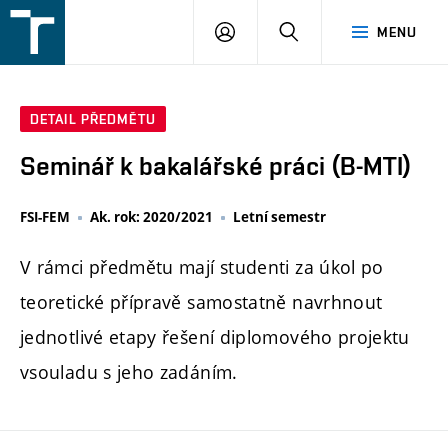
FSI
PŘIHLÁŠENÍ
HLEDAT
MENU
VUT
v
Brně
DETAIL PŘEDMĚTU
Seminář k bakalářské práci (B-MTI)
FSI-FEM
Ak. rok: 2020/2021
Letní semestr
V rámci předmětu mají studenti za úkol po
teoretické přípravě samostatně navrhnout
jednotlivé etapy řešení diplomového projektu
vsouladu s jeho zadáním.