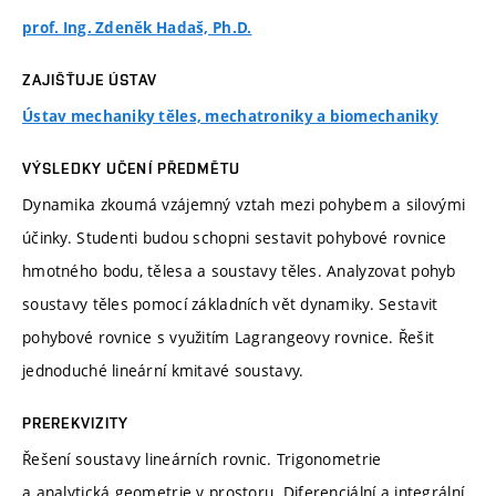
prof. Ing. Zdeněk Hadaš, Ph.D.
ZAJIŠŤUJE ÚSTAV
Ústav mechaniky těles, mechatroniky a biomechaniky
VÝSLEDKY UČENÍ PŘEDMĚTU
Dynamika zkoumá vzájemný vztah mezi pohybem a silovými
účinky. Studenti budou schopni sestavit pohybové rovnice
hmotného bodu, tělesa a soustavy těles. Analyzovat pohyb
soustavy těles pomocí základních vět dynamiky. Sestavit
pohybové rovnice s využitím Lagrangeovy rovnice. Řešit
jednoduché lineární kmitavé soustavy.
PREREKVIZITY
Řešení soustavy lineárních rovnic. Trigonometrie
a analytická geometrie v prostoru. Diferenciální a integrální