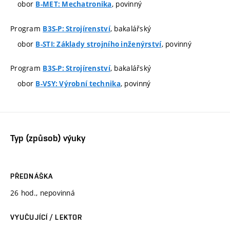
obor
, povinný
B-MET: Mechatronika
Program
, bakalářský
B3S-P: Strojírenství
obor
, povinný
B-STI: Základy strojního inženýrství
Program
, bakalářský
B3S-P: Strojírenství
obor
, povinný
B-VSY: Výrobní technika
Typ (způsob) výuky
PŘEDNÁŠKA
26 hod., nepovinná
VYUČUJÍCÍ / LEKTOR