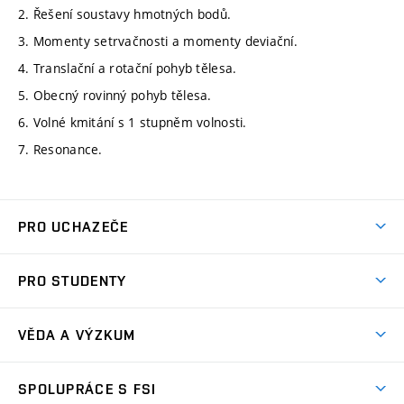
2. Řešení soustavy hmotných bodů.
3. Momenty setrvačnosti a momenty deviační.
4. Translační a rotační pohyb tělesa.
5. Obecný rovinný pohyb tělesa.
6. Volné kmitání s 1 stupněm volnosti.
7. Resonance.
PRO UCHAZEČE
Studuj strojní inženýrství
PRO STUDENTY
Nabídka studia
Předměty
Ambasadoři studia
VĚDA A VÝZKUM
Studijní programy
Přijímačky
Věda a výzkum na FSI
Studijní předpisy
SPOLUPRÁCE S FSI
Zápisy