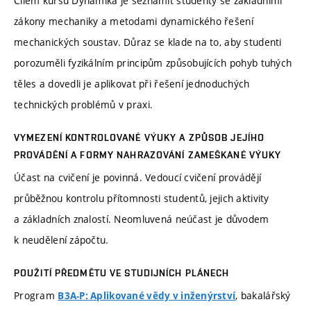
Cílem kursu Dynamika je seznámit studenty se základními
zákony mechaniky a metodami dynamického řešení
mechanických soustav. Důraz se klade na to, aby studenti
porozuměli fyzikálním principům způsobujících pohyb tuhých
těles a dovedli je aplikovat při řešení jednoduchých
technických problémů v praxi.
VYMEZENÍ KONTROLOVANÉ VÝUKY A ZPŮSOB JEJÍHO
PROVÁDĚNÍ A FORMY NAHRAZOVÁNÍ ZAMEŠKANÉ VÝUKY
Účast na cvičení je povinná. Vedoucí cvičení provádějí
průběžnou kontrolu přítomnosti studentů, jejich aktivity
a základních znalostí. Neomluvená neúčast je důvodem
k neudělení zápočtu.
POUŽITÍ PŘEDMĚTU VE STUDIJNÍCH PLÁNECH
Program
, bakalářský
B3A-P: Aplikované vědy v inženýrství