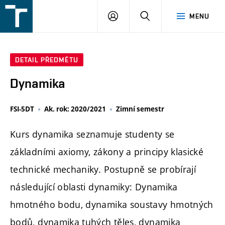
FSI
PŘIHLÁŠENÍ
HLEDAT
MENU
VUT
v
Brně
DETAIL PŘEDMĚTU
Dynamika
FSI-5DT
Ak. rok: 2020/2021
Zimní semestr
Kurs dynamika seznamuje studenty se
základními axiomy, zákony a principy klasické
technické mechaniky. Postupně se probírají
následující oblasti dynamiky: Dynamika
hmotného bodu, dynamika soustavy hmotných
bodů, dynamika tuhých těles, dynamika