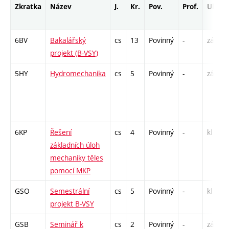
Zkratka
Název
J.
Kr.
Pov.
Prof.
Uk.
6BV
Bakalářský
cs
13
Povinný
-
zá
projekt (B-VSY)
5HY
Hydromechanika
cs
5
Povinný
-
zá,zk
6KP
Řešení
cs
4
Povinný
-
kl
základních úloh
mechaniky těles
pomocí MKP
GSO
Semestrální
cs
5
Povinný
-
kl
projekt B-VSY
GSB
Seminář k
cs
2
Povinný
-
zá