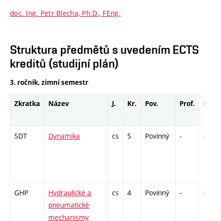
doc. Ing. Petr Blecha, Ph.D., FEng.
Struktura předmětů s uvedením ECTS
kreditů (studijní plán)
3. ročník, zimní semestr
Zkratka
Název
J.
Kr.
Pov.
Prof.
Uk.
5DT
Dynamika
cs
5
Povinný
-
zá,zk
GHP
Hydraulické a
cs
4
Povinný
-
zá,zk
pneumatické
mechanismy