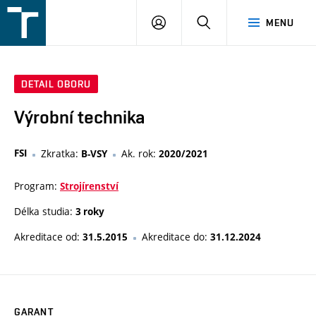
FSI
PŘIHLÁŠENÍ
HLEDAT
MENU
VUT
v
Brně
DETAIL OBORU
Výrobní technika
FSI
Zkratka:
Ak. rok:
B-VSY
2020/2021
Program:
Strojírenství
Délka studia:
3 roky
Akreditace od:
Akreditace do:
31.5.2015
31.12.2024
GARANT