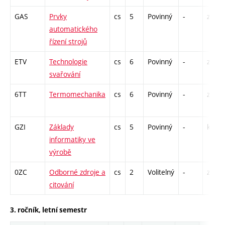
GAS
Prvky
cs
5
Povinný
-
zá,zk
automatického
řízení strojů
ETV
Technologie
cs
6
Povinný
-
zá,zk
svařování
6TT
Termomechanika
cs
6
Povinný
-
zá,zk
GZI
Základy
cs
5
Povinný
-
kl
informatiky ve
výrobě
0ZC
Odborné zdroje a
cs
2
Volitelný
-
zá
citování
3. ročník, letní semestr