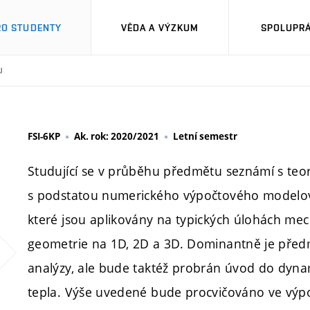
RO STUDENTY
VĚDA A VÝZKUM
SPOLUPRÁ
U
FSI-6KP
Ak. rok: 2020/2021
Letní semestr
Studující se v průběhu předmětu seznámí s teo
s podstatou numerického výpočtového modelová
které jsou aplikovány na typických úlohách mec
geometrie na 1D, 2D a 3D. Dominantně je předmě
analýzy, ale bude taktéž probrán úvod do dynam
tepla. Výše uvedené bude procvičováno ve vý