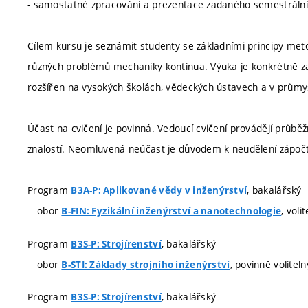
- samostatné zpracování a prezentace zadaného semestrální
Cílem kursu je seznámit studenty se základními principy meto
různých problémů mechaniky kontinua. Výuka je konkrétně 
rozšířen na vysokých školách, vědeckých ústavech a v průmysl
Účast na cvičení je povinná. Vedoucí cvičení provádějí průběžn
znalostí. Neomluvená neúčast je důvodem k neudělení zápoč
Program
, bakalářský
B3A-P: Aplikované vědy v inženýrství
obor
, voli
B-FIN: Fyzikální inženýrství a nanotechnologie
Program
, bakalářský
B3S-P: Strojírenství
obor
, povinně voliteln
B-STI: Základy strojního inženýrství
Program
, bakalářský
B3S-P: Strojírenství