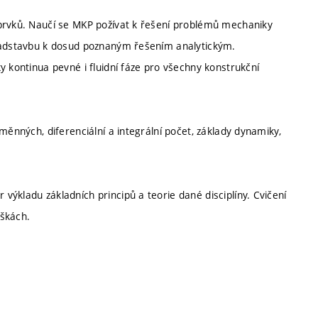
 prvků. Naučí se MKP požívat k řešení problémů mechaniky
 nadstavbu k dosud poznaným řešením analytickým.
y kontinua pevné i fluidní fáze pro všechny konstrukční
měnných, diferenciální a integrální počet, základy dynamiky,
ýkladu základních principů a teorie dané disciplíny. Cvičení
áškách.