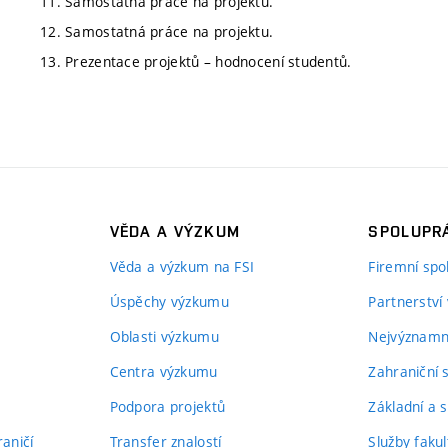
11. Samostatná práce na projektu.
12. Samostatná práce na projektu.
13. Prezentace projektů – hodnocení studentů.
VĚDA A VÝZKUM
SPOLUPRÁ
Věda a výzkum na FSI
Firemní spo
Úspěchy výzkumu
Partnerství
Oblasti výzkumu
Nejvýznamně
Centra výzkumu
Zahraniční 
Podpora projektů
Základní a s
aničí
Transfer znalostí
Služby fakul