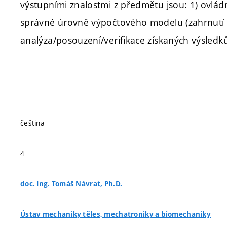
výstupními znalostmi z předmětu jsou: 1) ovlád
správné úrovně výpočtového modelu (zahrnutí po
analýza/posouzení/verifikace získaných výsledků
čeština
4
doc. Ing. Tomáš Návrat, Ph.D.
Ústav mechaniky těles, mechatroniky a biomechaniky