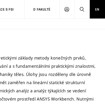
CE S FSI
O FAKULTĚ
EN
PŘIHLÁŠENÍ
HLEDAT
retickými základy metody konečných prvků,
ní a s fundamentálními praktickými znalostmi,
haniky těles. Úlohy jsou rozděleny dle úrovně
t zaměřen na lineární statické strukturní
ických analýz a analýz týkajících se vedení
počtovém prostředí ANSYS Workbench. Nutnými