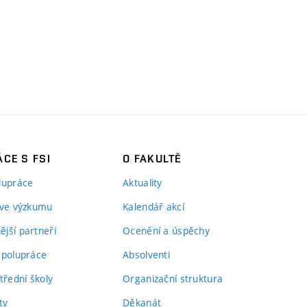
CE S FSI
O FAKULTĚ
lupráce
Aktuality
 ve výzkumu
Kalendář akcí
jší partneři
Ocenění a úspěchy
spolupráce
Absolventi
třední školy
Organizační struktura
ty
Děkanát