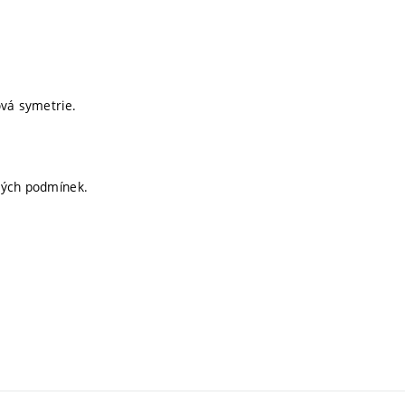
ová symetrie.
vých podmínek.