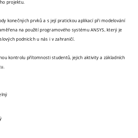
ho projektu.
dy konečných prvků a s její pratickou aplikací při modelování
zaměřena na použití programového systému ANSYS, který je
ových podnicích u nás i v zahraničí.
ou kontrolu přítomnosti studentů, jejich aktivity a základních
tu.
telný
ý