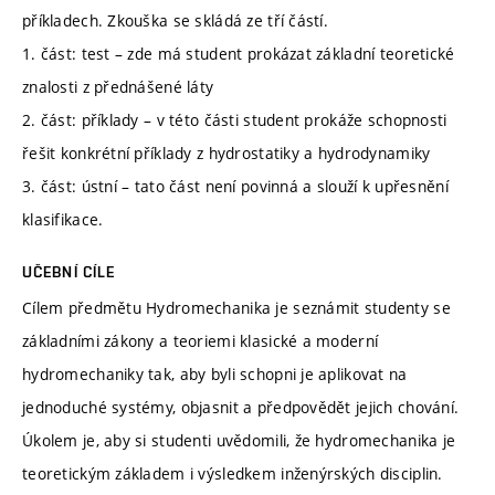
příkladech. Zkouška se skládá ze tří částí.
1. část: test – zde má student prokázat základní teoretické
znalosti z přednášené láty
2. část: příklady – v této části student prokáže schopnosti
řešit konkrétní příklady z hydrostatiky a hydrodynamiky
3. část: ústní – tato část není povinná a slouží k upřesnění
klasifikace.
UČEBNÍ CÍLE
Cílem předmětu Hydromechanika je seznámit studenty se
základními zákony a teoriemi klasické a moderní
hydromechaniky tak, aby byli schopni je aplikovat na
jednoduché systémy, objasnit a předpovědět jejich chování.
Úkolem je, aby si studenti uvědomili, že hydromechanika je
teoretickým základem i výsledkem inženýrských disciplin.