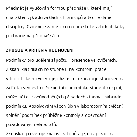
Předmět je vyučován formou přednášek, které mají
charakter výkladu základních principů a teorie dané
disciplíny. Cvičení je zaměřeno na praktické zvládnutí látky
probrané na přednáškách.
ZPŮSOB A KRITÉRIA HODNOCENÍ
Podmínky pro udělení zápočtu : prezence ve cvičeních.
Získání klasifikačního stupně E na kontrolní práce
v teoretickém cvičení, jejichž termín konání je stanoven na
začátku semestru. Pokud tuto podmínku student nesplní,
může učitel v odůvodněných případech stanovit náhradní
podmínku. Absolvování všech úloh v laboratorním cvičení,
splnění podmínek průběžné kontroly a odevzdání
požadovaných elaborátů.
Zkouška: prověřuje znalost zákonů a jejich aplikaci na