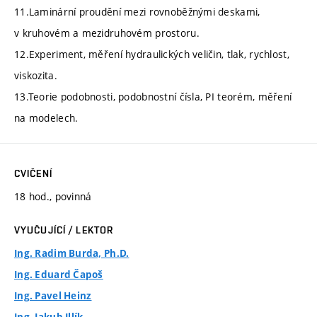
11.Laminární proudění mezi rovnoběžnými deskami,
v kruhovém a mezidruhovém prostoru.
12.Experiment, měření hydraulických veličin, tlak, rychlost,
viskozita.
13.Teorie podobnosti, podobnostní čísla, PI teorém, měření
na modelech.
CVIČENÍ
18 hod., povinná
VYUČUJÍCÍ / LEKTOR
Ing. Radim Burda, Ph.D.
Ing. Eduard Čapoš
Ing. Pavel Heinz
Ing. Jakub Illík