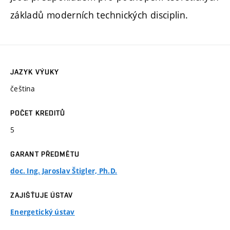
základů moderních technických disciplin.
JAZYK VÝUKY
čeština
POČET KREDITŮ
5
GARANT PŘEDMĚTU
doc. Ing. Jaroslav Štigler, Ph.D.
ZAJIŠŤUJE ÚSTAV
Energetický ústav