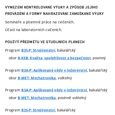
VYMEZENÍ KONTROLOVANÉ VÝUKY A ZPŮSOB JEJÍHO
PROVÁDĚNÍ A FORMY NAHRAZOVÁNÍ ZAMEŠKANÉ VÝUKY
Semináře a písemné práce na cvičeních.
Účast na laboratorních cvičeních.
POUŽITÍ PŘEDMĚTU VE STUDIJNÍCH PLÁNECH
Program
, bakalářský
B3S-P: Strojírenství
obor
, povinný
B-KSB: Kvalita, spolehlivost a bezpečnost
Program
, bakalářský
B3A-P: Aplikované vědy v inženýrství
obor
, volitelný
B-MET: Mechatronika
Program
, bakalářský
B3A-P: Aplikované vědy v inženýrství
obor
, povinně volitelný
B-MET: Mechatronika
Program
, bakalářský
B3S-P: Strojírenství