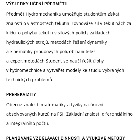
VÝSLEDKY UČENÍ PŘEDMĚTU
Předmět Hydromechanika umožňuje studentům získat
znalosti o vlastnostech tekutin, rovnováze sil v tekutinách za
klidu, o pohybu tekutin v silových polích, základech
hydraulických strojů, metodách řešení dynamiky
a kinematiky proudových polí, obíhání těles
a exper.metodách.Student se naučí řešit úlohy
v hydromechnice a vytvářet modely ke studiu vybraných
technických problémů.
PREREKVIZITY
Obecné znalosti matematiky a fyziky na úrovni
absolvovaných kurzů na FSI. Základní znalosti diferenciálního
a integrálního počtu.
PLÁNOVANÉ VZDĚLÁVACÍ ČINNOSTI A VÝUKOVÉ METODY