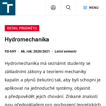
FSI
PŘIHLÁŠENÍ
HLEDAT
MENU
VUT
v
Brně
DETAIL PŘEDMĚTU
Hydromechanika
FSI-5HY
Ak. rok: 2020/2021
Letní semestr
Hydromechanika má seznámit studenty se
základními zákony a teoriemi mechaniky
kapalin a plynů (tekutin) tak, aby byli schopni je
aplikovat na jednoduché systémy, objasnit
a předpovědět jejich chování. Získané znalosti
jsou předpokladem pro pochopení teoretických