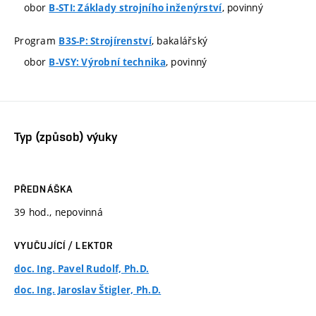
obor
, povinný
B-STI: Základy strojního inženýrství
Program
, bakalářský
B3S-P: Strojírenství
obor
, povinný
B-VSY: Výrobní technika
Typ (způsob) výuky
PŘEDNÁŠKA
39 hod., nepovinná
VYUČUJÍCÍ / LEKTOR
doc. Ing. Pavel Rudolf, Ph.D.
doc. Ing. Jaroslav Štigler, Ph.D.