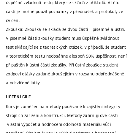
úspěšné zvládnutí testu, který se skládá z příkladů. V této
části je možné použít poznámky z přednášek a protokoly ze
cvičení.
Zkouška: Zkouška se skládá ze dvou částí – písemné a ústní.
V písemné části zkoušky student musí úspěšně zvládnout
test skládající se z teoretických otázek. V případě, že student
v teoretickém testu nedosáhne alespoň 50% úspěšnost, není
připuštěn k ústní části zkoušky. Při ústní zkoušce student
zodpoví otázky zadané zkoušejícím v rozsahu odpřednášené
a odcvičené látky.
UČEBNÍ CÍLE
Kurs je zaměřen na metody používané k zajištění integrity
strojních zařízení a konstrukcí. Metody zahrnují dvě části –
vlastní výpočet a hodnocení odolnosti materiálu vůči