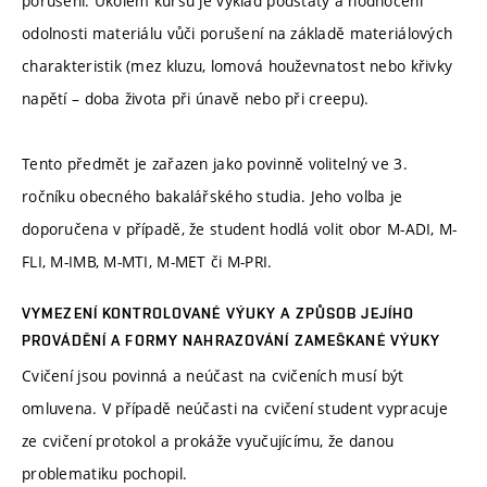
porušení. Úkolem kursu je výklad podstaty a hodnocení
odolnosti materiálu vůči porušení na základě materiálových
charakteristik (mez kluzu, lomová houževnatost nebo křivky
napětí – doba života při únavě nebo při creepu).
Tento předmět je zařazen jako povinně volitelný ve 3.
ročníku obecného bakalářského studia. Jeho volba je
doporučena v případě, že student hodlá volit obor M-ADI, M-
FLI, M-IMB, M-MTI, M-MET či M-PRI.
VYMEZENÍ KONTROLOVANÉ VÝUKY A ZPŮSOB JEJÍHO
PROVÁDĚNÍ A FORMY NAHRAZOVÁNÍ ZAMEŠKANÉ VÝUKY
Cvičení jsou povinná a neúčast na cvičeních musí být
omluvena. V případě neúčasti na cvičení student vypracuje
ze cvičení protokol a prokáže vyučujícímu, že danou
problematiku pochopil.