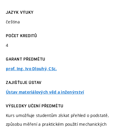
JAZYK VÝUKY
čeština
POČET KREDITŮ
4
GARANT PŘEDMĚTU
prof. Ing. Ivo Dlouhý, CSc.
ZAJIŠŤUJE ÚSTAV
Ústav materiálových věd a inženýrství
VÝSLEDKY UČENÍ PŘEDMĚTU
Kurs umožňuje studentům získat přehled o podstatě,
způsobu měření a praktickém použití mechanických