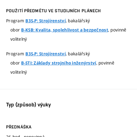
POUŽITÍ PŘEDMĚTU VE STUDIJNÍCH PLÁNECH
Program
, bakalářský
B3S-P: Strojírenství
obor
, povinně
B-KSB: Kvalita, spolehlivost a bezpečnost
volitelný
Program
, bakalářský
B3S-P: Strojírenství
obor
, povinně
B-STI: Základy strojního inženýrství
volitelný
Typ (způsob) výuky
PŘEDNÁŠKA
26 hod., nepovinná