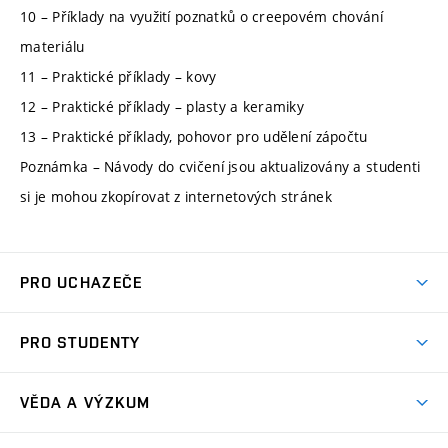
10 – Příklady na využití poznatků o creepovém chování
materiálu
11 – Praktické příklady – kovy
12 – Praktické příklady – plasty a keramiky
13 – Praktické příklady, pohovor pro udělení zápočtu
Poznámka – Návody do cvičení jsou aktualizovány a studenti
si je mohou zkopírovat z internetových stránek
PRO UCHAZEČE
Studuj strojní inženýrství
PRO STUDENTY
Nabídka studia
Předměty
Ambasadoři studia
VĚDA A VÝZKUM
Studijní programy
Přijímačky
Věda a výzkum na FSI