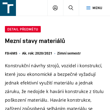
FSI
PŘIHLÁŠENÍ
HLEDAT
MENU
VUT
v
Brně
DETAIL PŘEDMĚTU
Mezní stavy materiálů
FSI-6MS
Ak. rok: 2020/2021
Zimní semestr
Konstrukční návrhy strojů, vozidel i konstrukcí,
které jsou ekonomické a bezpečné vyžadují
jednak efektivní využití materiálu a jednak
záruku, že nedojde k havárii konstrukce z titulu
poškození materiálu. Havárie konstrukce,
zařízení způsobená selháním materiálu se