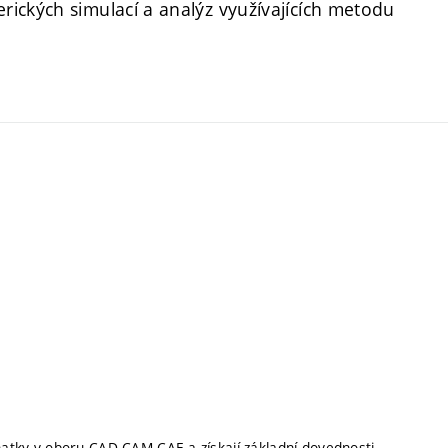
ických simulací a analýz využívajících metodu
znatky v oboru CAD-CAM-CAE a získají základní dovednosti