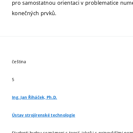
pro samostatnou orientaci v problematice numer
konečných prvků.
čeština
5
Ing. Jan Řiháček, Ph.D.
Ústav strojírenské technologie
Studenti budou seznámeni s teorií, jakož i s nejnovějšími po