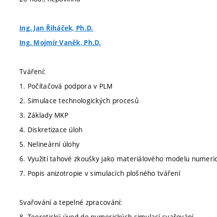
Ing. Jan Řiháček, Ph.D.
Ing. Mojmír Vaněk, Ph.D.
Tváření:
1. Počítačová podpora v PLM
2. Simulace technologických procesů
3. Základy MKP
4. Diskretizace úloh
5. Nelineární úlohy
6. Využití tahové zkoušky jako materiálového modelu numeri
7. Popis anizotropie v simulacích plošného tváření
Svařování a tepelné zpracování:
8. Teoretický úvod do numerických simulací svařování