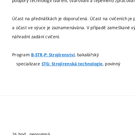
podpory technologií tváření, svařování a tepelného zpracován
Účast na přednáškách je doporučená. Účast na cvičeních je p
a účast ve výuce je zaznamenávána. V případě zameškané vý
náhradní zadání cvičení.
Program
, bakalářský
B-STR-P: Strojírenství
specializace
, povinný
STG: Strojírenská technologie
26 hod., nepovinná