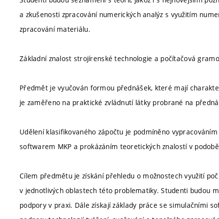
a zkušenosti zpracování numerických analýz s využitím numer
zpracování materiálu.
Základní znalost strojírenské technologie a počítačová gramo
Předmět je vyučován formou přednášek, které mají charakter v
je zaměřeno na praktické zvládnutí látky probrané na předn
Udělení klasifikovaného zápočtu je podmíněno vypracováním
softwarem MKP a prokázáním teoretických znalostí v podobě
Cílem předmětu je získání přehledu o možnostech využití počí
v jednotlivých oblastech této problematiky. Studenti budou 
podpory v praxi. Dále získají základy práce se simulačními s