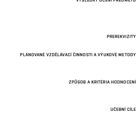
VÝSLEDKY UČENÍ PŘEDMĚTU
PREREKVIZITY
PLÁNOVANÉ VZDĚLÁVACÍ ČINNOSTI A VÝUKOVÉ METODY
ZPŮSOB A KRITÉRIA HODNOCENÍ
UČEBNÍ CÍLE