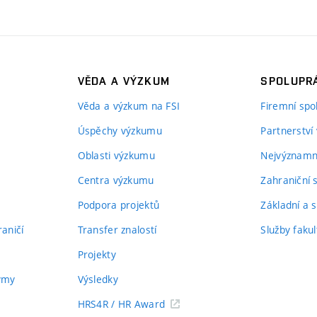
VĚDA A VÝZKUM
SPOLUPRÁ
Věda a výzkum na FSI
Firemní spo
Úspěchy výzkumu
Partnerství
Oblasti výzkumu
Nejvýznamně
Centra výzkumu
Zahraniční 
Podpora projektů
Základní a s
aničí
Transfer znalostí
Služby fakul
Projekty
týmy
Výsledky
HRS4R / HR Award