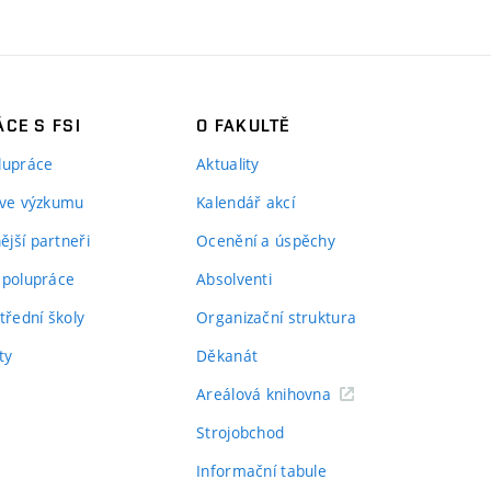
CE S FSI
O FAKULTĚ
lupráce
Aktuality
 ve výzkumu
Kalendář akcí
jší partneři
Ocenění a úspěchy
spolupráce
Absolventi
třední školy
Organizační struktura
ty
Děkanát
Areálová knihovna
Strojobchod
Informační tabule