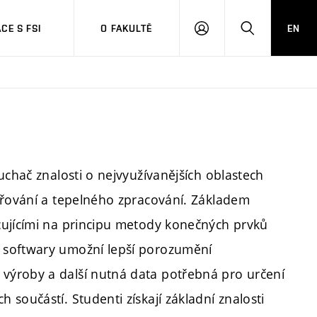
CE S FSI
O FAKULTĚ
EN
PŘIHLÁŠENÍ
HLEDAT
uchač znalosti o nejvyužívanějších oblastech
ařování a tepelného zpracování. Základem
cujícími na principu metody konečných prvků
 softwary umožní lepší porozumění
výroby a další nutná data potřebná pro určení
součástí. Studenti získají základní znalosti