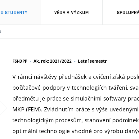
RO STUDENTY
VĚDA A VÝZKUM
SPOLUPRÁ
U
FSI-DPP
Ak. rok: 2021/2022
Letní semestr
V rámci návštěvy přednášek a cvičení získá posl
počítačové podpory v technologiích tváření, sv
předmětu je práce se simulačními softwary pra
MKP (FEM). Zvládnutím práce s výše uvedenými
technologickým procesům, stanovení podmínek 
optimální technologie vhodné pro výrobu daných 