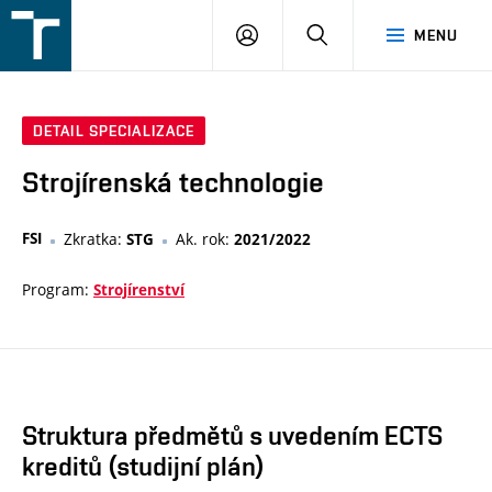
FSI
PŘIHLÁŠENÍ
HLEDAT
MENU
VUT
v
Brně
DETAIL SPECIALIZACE
Strojírenská technologie
FSI
Zkratka:
Ak. rok:
STG
2021/2022
Program:
Strojírenství
Struktura předmětů s uvedením ECTS
kreditů (studijní plán)