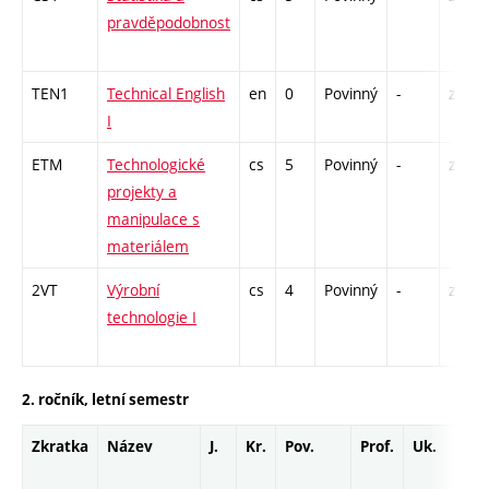
pravděpodobnost
TEN1
Technical English
en
0
Povinný
-
zá
I
ETM
Technologické
cs
5
Povinný
-
zá,zk
projekty a
manipulace s
materiálem
2VT
Výrobní
cs
4
Povinný
-
zá,zk
technologie I
2. ročník, letní semestr
Zkratka
Název
J.
Kr.
Pov.
Prof.
Uk.
Ho
roz