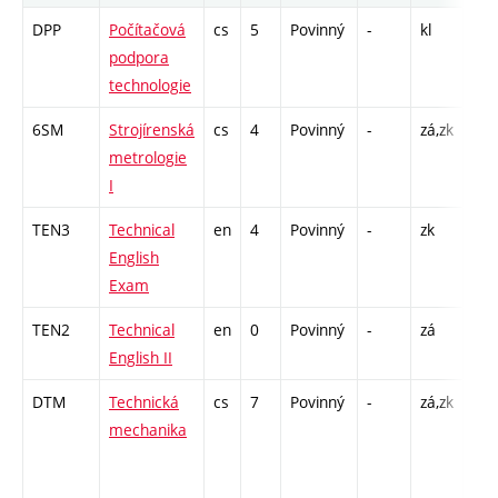
DPP
Počítačová
cs
5
Povinný
-
kl
P - 
podpora
CPP
technologie
26
6SM
Strojírenská
cs
4
Povinný
-
zá,zk
P - 
metrologie
L -
I
TEN3
Technical
en
4
Povinný
-
zk
K - 
English
Exam
TEN2
Technical
en
0
Povinný
-
zá
Cj -
English II
DTM
Technická
cs
7
Povinný
-
zá,zk
P - 
mechanika
C1 
/ C
12