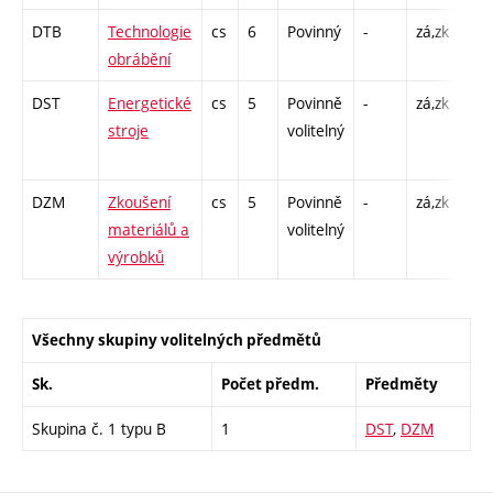
DTB
Technologie
cs
6
Povinný
-
zá,zk
P - 
obrábění
L -
DST
Energetické
cs
5
Povinně
-
zá,zk
P - 
stroje
volitelný
C1 
DZM
Zkoušení
cs
5
Povinně
-
zá,zk
P - 
materiálů a
volitelný
L -
výrobků
Všechny skupiny volitelných předmětů
Sk.
Počet předm.
Předměty
Skupina č. 1 typu B
1
DST
,
DZM