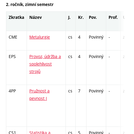
2. ročník, zimní semestr
Zkratka
Název
J.
Kr.
Pov.
Prof.
Uk.
CME
Metalurgie
cs
4
Povinný
-
zá,zk
EPS
Provoz, údržba a
cs
4
Povinný
-
zá,zk
spolehlivost
strojů
4PP
Pružnost a
cs
7
Povinný
-
zá,zk
pevnost I
CS1
Statistika a
cs
5
Povinný
-
zá,zk