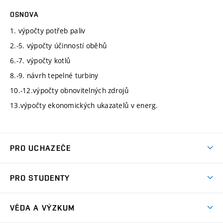
OSNOVA
1. výpočty potřeb paliv
2.-5. výpočty účinností oběhů
6.-7. výpočty kotlů
8.-9. návrh tepelné turbiny
10.-12.výpočty obnovitelných zdrojů
13.výpočty ekonomických ukazatelů v energ.
PRO UCHAZEČE
Studuj strojní inženýrství
PRO STUDENTY
Nabídka studia
Předměty
Ambasadoři studia
VĚDA A VÝZKUM
Studijní programy
Přijímačky