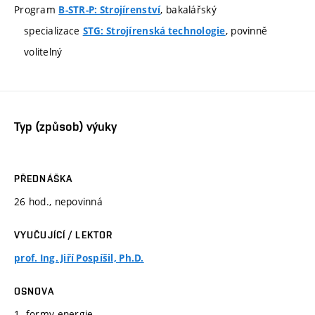
Program
, bakalářský
B-STR-P: Strojírenství
specializace
, povinně
STG: Strojírenská technologie
volitelný
Typ (způsob) výuky
PŘEDNÁŠKA
26 hod., nepovinná
VYUČUJÍCÍ / LEKTOR
prof. Ing. Jiří Pospíšil, Ph.D.
OSNOVA
1. formy energie