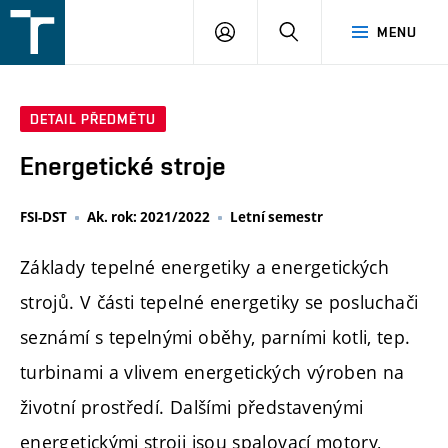
FSI
PŘIHLÁŠENÍ
HLEDAT
MENU
VUT
v
Brně
DETAIL PŘEDMĚTU
Energetické stroje
FSI-DST
Ak. rok: 2021/2022
Letní semestr
Základy tepelné energetiky a energetických
strojů. V části tepelné energetiky se posluchači
seznámí s tepelnými oběhy, parními kotli, tep.
turbinami a vlivem energetických výroben na
životní prostředí. Dalšími představenými
energetickými stroji jsou spalovací motory,