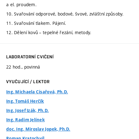
a el. proudem.
10. Svařování odporové, bodové, švové, zvláštní způsoby.
11. Svařování tlakem. Pájení.
12. Dělení kovů – tepelné řezání, metody.
LABORATORNÍ CVIČENÍ
22 hod., povinná
VYUČUJÍCÍ / LEKTOR
Ing. Michaela Císařová, Ph.D.
Ing. Tomáš Herčík
Ing. Josef Izák, Ph.D.
Ing. Radim Jelínek
doc. Ing. Miroslav Jopek, Ph.D.
Roman Kratochvíl