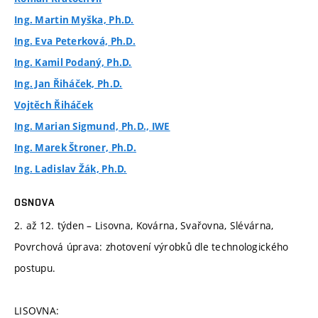
Ing. Martin Myška, Ph.D.
Ing. Eva Peterková, Ph.D.
Ing. Kamil Podaný, Ph.D.
Ing. Jan Řiháček, Ph.D.
Vojtěch Řiháček
Ing. Marian Sigmund, Ph.D., IWE
Ing. Marek Štroner, Ph.D.
Ing. Ladislav Žák, Ph.D.
OSNOVA
2. až 12. týden – Lisovna, Kovárna, Svařovna, Slévárna,
Povrchová úprava: zhotovení výrobků dle technologického
postupu.
LISOVNA: