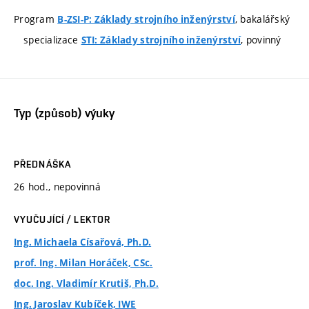
Program
, bakalářský
B-ZSI-P: Základy strojního inženýrství
specializace
, povinný
STI: Základy strojního inženýrství
Typ (způsob) výuky
PŘEDNÁŠKA
26 hod., nepovinná
VYUČUJÍCÍ / LEKTOR
Ing. Michaela Císařová, Ph.D.
prof. Ing. Milan Horáček, CSc.
doc. Ing. Vladimír Krutiš, Ph.D.
Ing. Jaroslav Kubíček, IWE