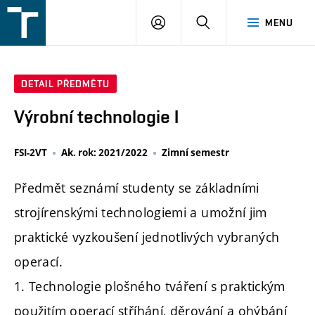
FSI
PŘIHLÁŠENÍ
HLEDAT
MENU
VUT
v
Brně
DETAIL PŘEDMĚTU
Výrobní technologie I
FSI-2VT
Ak. rok: 2021/2022
Zimní semestr
Předmět seznámí studenty se základními
strojírenskými technologiemi a umožní jim
praktické vyzkoušení jednotlivých vybraných
operací.
1. Technologie plošného tváření s praktickým
použitím operací stříhání, děrování a ohýbání