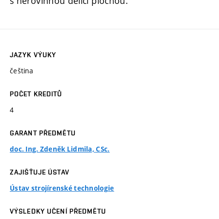
s nerovinnou dělící plochou.
JAZYK VÝUKY
čeština
POČET KREDITŮ
4
GARANT PŘEDMĚTU
doc. Ing. Zdeněk Lidmila, CSc.
ZAJIŠŤUJE ÚSTAV
Ústav strojírenské technologie
VÝSLEDKY UČENÍ PŘEDMĚTU