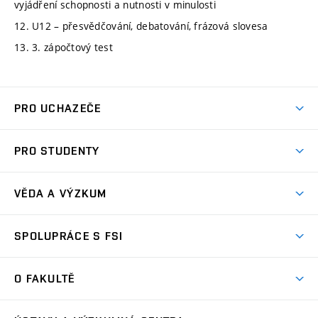
vyjádření schopnosti a nutnosti v minulosti
12. U12 – přesvědčování, debatování, frázová slovesa
13. 3. zápočtový test
PRO UCHAZEČE
Studuj strojní inženýrství
PRO STUDENTY
Nabídka studia
Předměty
Ambasadoři studia
VĚDA A VÝZKUM
Studijní programy
Přijímačky
Věda a výzkum na FSI
Studijní předpisy
SPOLUPRÁCE S FSI
Zápisy
Úspěchy výzkumu
Časový plán studia
Často kladené dotazy
Firemní spolupráce
Oblasti výzkumu
O FAKULTĚ
Pro prváky
Dny otevřených dveří
Partnerství ve výzkumu
Centra výzkumu
Studium a stáže v zahraničí
Aktuality
Mobilní aplikace
Nejvýznamnější partneři