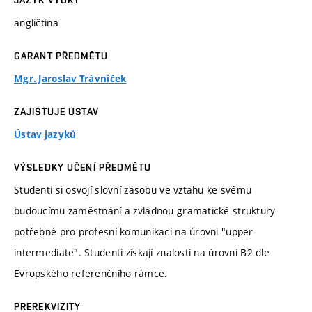
JAZYK VÝUKY
angličtina
GARANT PŘEDMĚTU
Mgr. Jaroslav Trávníček
ZAJIŠŤUJE ÚSTAV
Ústav jazyků
VÝSLEDKY UČENÍ PŘEDMĚTU
Studenti si osvojí slovní zásobu ve vztahu ke svému
budoucímu zaměstnání a zvládnou gramatické struktury
potřebné pro profesní komunikaci na úrovni "upper-
intermediate". Studenti získají znalosti na úrovni B2 dle
Evropského referenčního rámce.
PREREKVIZITY