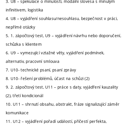
3. U8 – spekulace o minulosti, modální slovesa s minulým
infinitivem, logistika
4. U8 – vyjádření souhlasu/nesouhlasu, bezpečnost v práci,
nepřímé otázky
5. 1. zápočtový test, U9 – vyjádření návrhu nebo doporučení,
schůzka s klientem
6. U9 – vymezující vztažné věty, vyjádření podmínek,
alternativ, pracovní smlouva
7. U10- technické psaní, psaní zprávy
8. U10- řešení problémů, účast na schůzi (2)
9. 2. zápočtový test, U11 – práce s daty, vyjádření kauzality
(2), třetí kondicionál
10. U11 – shrnutí obsahu, abstrakt, fráze signalizující záměr
komunikace
11. U12 – vyjádření pořadí událostí, příčestí perfekta,