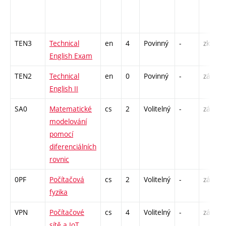
TEN3
Technical
en
4
Povinný
-
zk
English Exam
TEN2
Technical
en
0
Povinný
-
zá
English II
SA0
Matematické
cs
2
Volitelný
-
zá
modelování
pomocí
diferenciálních
rovnic
0PF
Počítačová
cs
2
Volitelný
-
zá
fyzika
VPN
Počítačové
cs
4
Volitelný
-
zá,zk
sítě a IoT