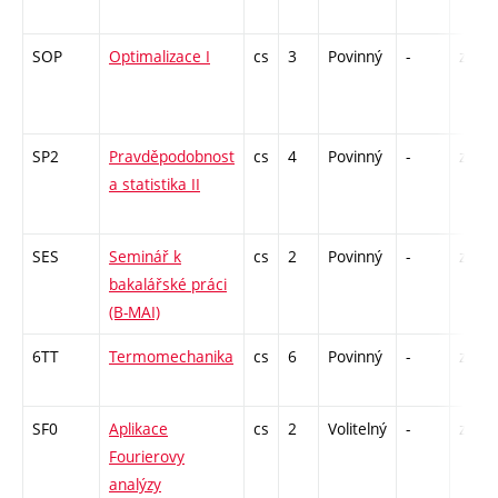
SOP
Optimalizace I
cs
3
Povinný
-
zá,zk
SP2
Pravděpodobnost
cs
4
Povinný
-
zá,zk
a statistika II
SES
Seminář k
cs
2
Povinný
-
zá
bakalářské práci
(B-MAI)
6TT
Termomechanika
cs
6
Povinný
-
zá,zk
SF0
Aplikace
cs
2
Volitelný
-
zá
Fourierovy
analýzy