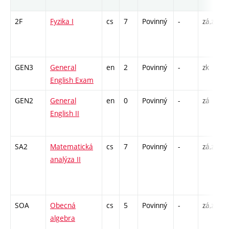
2F
Fyzika I
cs
7
Povinný
-
zá,zk
GEN3
General
en
2
Povinný
-
zk
English Exam
GEN2
General
en
0
Povinný
-
zá
English II
SA2
Matematická
cs
7
Povinný
-
zá,zk
analýza II
SOA
Obecná
cs
5
Povinný
-
zá,zk
algebra