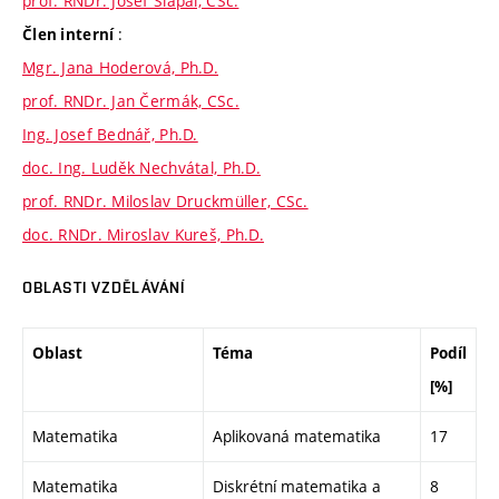
prof. RNDr. Josef Šlapal, CSc.
:
Člen interní
Mgr. Jana Hoderová, Ph.D.
prof. RNDr. Jan Čermák, CSc.
Ing. Josef Bednář, Ph.D.
doc. Ing. Luděk Nechvátal, Ph.D.
prof. RNDr. Miloslav Druckmüller, CSc.
doc. RNDr. Miroslav Kureš, Ph.D.
OBLASTI VZDĚLÁVÁNÍ
Oblast
Téma
Podíl
[%]
Matematika
Aplikovaná matematika
17
Matematika
Diskrétní matematika a
8