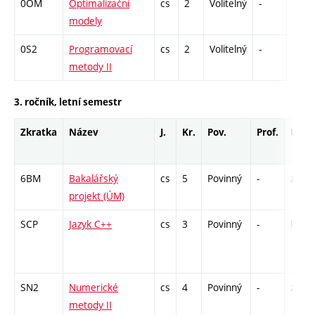
0OM
Optimalizační
cs
2
Volitelný
-
zá
modely
0S2
Programovací
cs
2
Volitelný
-
zá
metody II
3. ročník, letní semestr
Zkratka
Název
J.
Kr.
Pov.
Prof.
Uk.
6BM
Bakalářský
cs
5
Povinný
-
zá
projekt (ÚM)
SCP
Jazyk C++
cs
3
Povinný
-
kl
SN2
Numerické
cs
4
Povinný
-
zá,zk
metody II