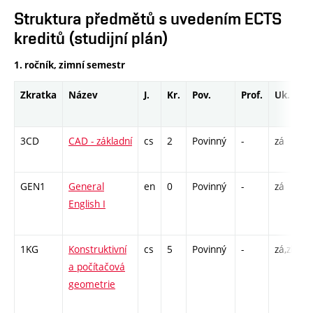
Struktura předmětů s uvedením ECTS
kreditů (studijní plán)
1. ročník, zimní semestr
Zkratka
Název
J.
Kr.
Pov.
Prof.
Uk.
H
r
3CD
CAD - základní
cs
2
Povinný
-
zá
C
2
GEN1
General
en
0
Povinný
-
zá
C
English I
/
1
1KG
Konstruktivní
cs
5
Povinný
-
zá,zk
P
a počítačová
C
geometrie
/
1