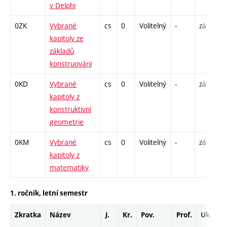
v Delphi
3
0ZK
Vybrané
cs
0
Volitelný
-
zá
P
kapitoly ze
základů
konstruování
0KD
Vybrané
cs
0
Volitelný
-
zá
P
kapitoly z
konstruktivní
geometrie
0KM
Vybrané
cs
0
Volitelný
-
zá
P
kapitoly z
matematiky
1. ročník, letní semestr
Zkratka
Název
J.
Kr.
Pov.
Prof.
Uk.