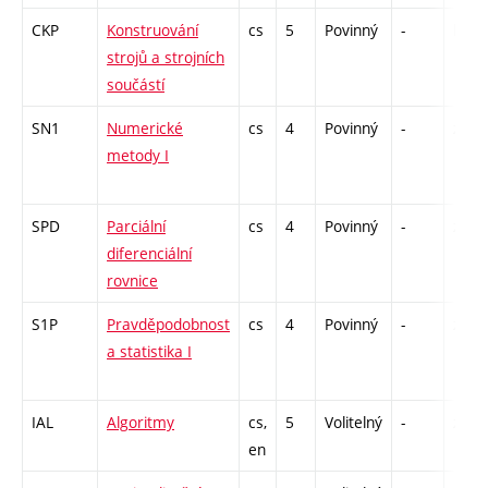
CKP
Konstruování
cs
5
Povinný
-
kl
strojů a strojních
součástí
SN1
Numerické
cs
4
Povinný
-
zá,zk
metody I
SPD
Parciální
cs
4
Povinný
-
zá,zk
diferenciální
rovnice
S1P
Pravděpodobnost
cs
4
Povinný
-
zá,zk
a statistika I
IAL
Algoritmy
cs,
5
Volitelný
-
zá,zk
en