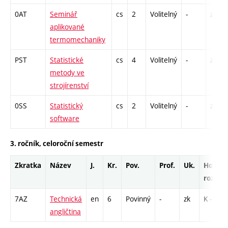
0AT
Seminář
cs
2
Volitelný
-
zá
aplikované
termomechaniky
PST
Statistické
cs
4
Volitelný
-
zá,zk
metody ve
strojírenství
0SS
Statistický
cs
2
Volitelný
-
zá
software
3. ročník, celoroční semestr
Zkratka
Název
J.
Kr.
Pov.
Prof.
Uk.
Hod.
rozsah
7AZ
Technická
en
6
Povinný
-
zk
K - 1
angličtina