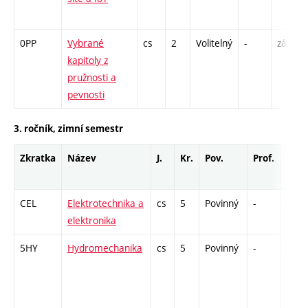
0PP
Vybrané
cs
2
Volitelný
-
zá
kapitoly z
pružnosti a
pevnosti
3. ročník, zimní semestr
Zkratka
Název
J.
Kr.
Pov.
Prof.
Uk.
CEL
Elektrotechnika a
cs
5
Povinný
-
zá,zk
elektronika
5HY
Hydromechanika
cs
5
Povinný
-
zá,zk