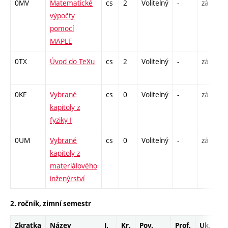
0MV
Matematické
cs
2
Volitelný
-
zá
výpočty
pomocí
MAPLE
0TX
Úvod do TeXu
cs
2
Volitelný
-
zá
0KF
Vybrané
cs
0
Volitelný
-
zá
kapitoly z
fyziky I
0UM
Vybrané
cs
0
Volitelný
-
zá
kapitoly z
materiálového
inženýrství
2. ročník, zimní semestr
Zkratka
Název
J.
Kr.
Pov.
Prof.
Uk.
H