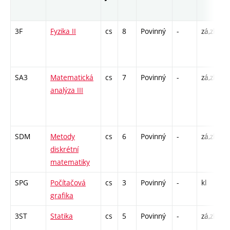
r
3F
Fyzika II
cs
8
Povinný
-
zá,zk
P
L
C
SA3
Matematická
cs
7
Povinný
-
zá,zk
P
analýza III
C
/
6
SDM
Metody
cs
6
Povinný
-
zá,zk
P
diskrétní
C
matematiky
SPG
Počítačová
cs
3
Povinný
-
kl
C
grafika
2
3ST
Statika
cs
5
Povinný
-
zá,zk
P
C