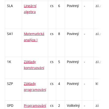
SLA
Lineární
cs
6
Povinný
-
zá,zk
P
algebra
C
/
4
SA1
Matematická
cs
8
Povinný
-
zá,zk
P
analýza I
C
/
8
1K
Základy
cs
5
Povinný
-
zá,zk
P
konstruování
C
2
SZP
Základy
cs
4
Povinný
-
kl
P
programování
C
2
0PD
Programování
cs
2
Volitelný
-
zá
C