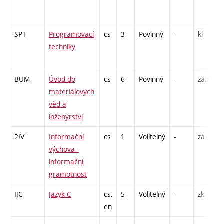
SPT
Programovací
cs
3
Povinný
-
kl
techniky
BUM
Úvod do
cs
6
Povinný
-
zá,zk
materiálových
věd a
inženýrství
2IV
Informační
cs
1
Volitelný
-
zá
výchova -
informační
gramotnost
IJC
Jazyk C
cs,
5
Volitelný
-
zk
en