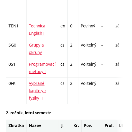
/
1
TEN1
Technical
en
0
Povinný
-
zá
C
English I
SG0
Grupy a
cs
2
Volitelný
-
zá
P
okruhy
0S1
Programovací
cs
2
Volitelný
-
zá
C
metody I
2
0FK
Vybrané
cs
2
Volitelný
-
zá
P
kapitoly z
fyziky II
2. ročník, letní semestr
Zkratka
Název
J.
Kr.
Pov.
Prof.
Uk.