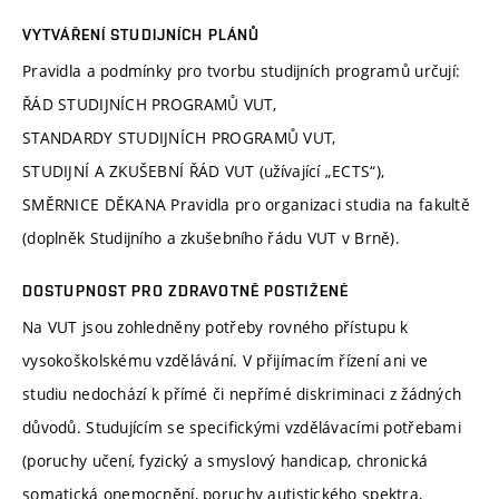
VYTVÁŘENÍ STUDIJNÍCH PLÁNŮ
Pravidla a podmínky pro tvorbu studijních programů určují:
ŘÁD STUDIJNÍCH PROGRAMŮ VUT,
STANDARDY STUDIJNÍCH PROGRAMŮ VUT,
STUDIJNÍ A ZKUŠEBNÍ ŘÁD VUT (užívající „ECTS“),
SMĚRNICE DĚKANA Pravidla pro organizaci studia na fakultě
(doplněk Studijního a zkušebního řádu VUT v Brně).
DOSTUPNOST PRO ZDRAVOTNĚ POSTIŽENÉ
Na VUT jsou zohledněny potřeby rovného přístupu k
vysokoškolskému vzdělávání. V přijímacím řízení ani ve
studiu nedochází k přímé či nepřímé diskriminaci z žádných
důvodů. Studujícím se specifickými vzdělávacími potřebami
(poruchy učení, fyzický a smyslový handicap, chronická
somatická onemocnění, poruchy autistického spektra,