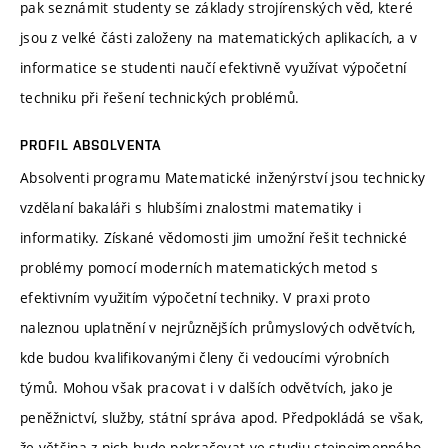
pak seznámit studenty se základy strojírenských věd, které
jsou z velké části založeny na matematických aplikacích, a v
informatice se studenti naučí efektivně využívat výpočetní
techniku při řešení technických problémů.
PROFIL ABSOLVENTA
Absolventi programu Matematické inženýrství jsou technicky
vzdělaní bakaláři s hlubšími znalostmi matematiky i
informatiky. Získané vědomosti jim umožní řešit technické
problémy pomocí moderních matematických metod s
efektivním využitím výpočetní techniky. V praxi proto
naleznou uplatnění v nejrůznějších průmyslových odvětvích,
kde budou kvalifikovanými členy či vedoucími výrobních
týmů. Mohou však pracovat i v dalších odvětvích, jako je
peněžnictví, služby, státní správa apod. Předpokládá se však,
že většina z nich bude pokračovat ve studiu stejnojmenného