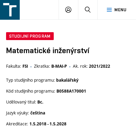
FSI
PŘIHLÁŠENÍ
HLEDAT
MENU
VUT
v
Brně
STUDIJNÍ PROGRAM
Matematické inženýrství
Fakulta:
Zkratka:
Ak. rok:
FSI
B-MAI-P
2021/2022
Typ studijního programu:
bakalářský
Kód studijního programu:
B0588A170001
Udělovaný titul:
Bc.
Jazyk výuky:
čeština
Akreditace:
1.5.2018 - 1.5.2028