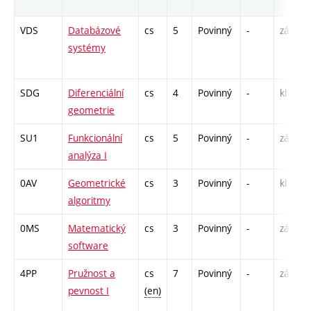
VDS
Databázové
cs
5
Povinný
-
zá,zk
systémy
SDG
Diferenciální
cs
4
Povinný
-
kl
geometrie
SU1
Funkcionální
cs
5
Povinný
-
zá,zk
analýza I
0AV
Geometrické
cs
3
Povinný
-
kl
algoritmy
0MS
Matematický
cs
3
Povinný
-
zá
software
4PP
Pružnost a
cs
7
Povinný
-
zá,zk
pevnost I
(en)