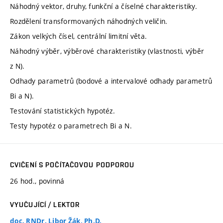
Náhodný vektor, druhy, funkční a číselné charakteristiky.
Rozdělení transformovaných náhodných veličin.
Zákon velkých čísel, centrální limitní věta.
Náhodný výběr, výběrové charakteristiky (vlastnosti, výběr
z N).
Odhady parametrů (bodové a intervalové odhady parametrů
Bi a N).
Testování statistických hypotéz.
Testy hypotéz o parametrech Bi a N.
CVIČENÍ S POČÍTAČOVOU PODPOROU
26 hod., povinná
VYUČUJÍCÍ / LEKTOR
doc. RNDr. Libor Žák, Ph.D.