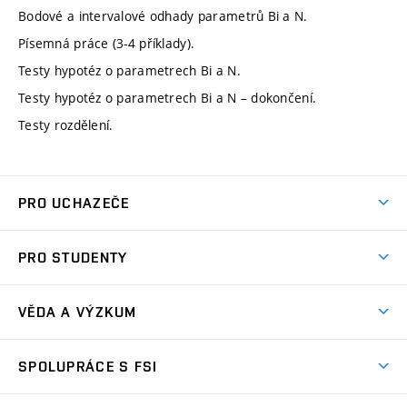
Bodové a intervalové odhady parametrů Bi a N.
Písemná práce (3-4 příklady).
Testy hypotéz o parametrech Bi a N.
Testy hypotéz o parametrech Bi a N – dokončení.
Testy rozdělení.
PRO UCHAZEČE
Studuj strojní inženýrství
PRO STUDENTY
Nabídka studia
Předměty
Ambasadoři studia
VĚDA A VÝZKUM
Studijní programy
Přijímačky
Věda a výzkum na FSI
Studijní předpisy
SPOLUPRÁCE S FSI
Zápisy
Úspěchy výzkumu
Časový plán studia
Často kladené dotazy
Firemní spolupráce