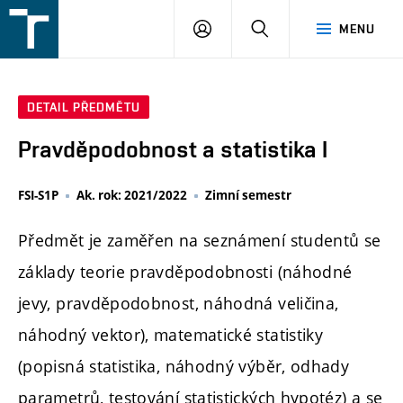
FSI
PŘIHLÁŠENÍ
HLEDAT
MENU
VUT
v
Brně
DETAIL PŘEDMĚTU
Pravděpodobnost a statistika I
FSI-S1P
Ak. rok: 2021/2022
Zimní semestr
Předmět je zaměřen na seznámení studentů se
základy teorie pravděpodobnosti (náhodné
jevy, pravděpodobnost, náhodná veličina,
náhodný vektor), matematické statistiky
(popisná statistika, náhodný výběr, odhady
parametrů, testování statistických hypotéz) a se