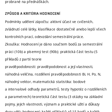
probrané na přednáškách.
ZPŮSOB A KRITÉRIA HODNOCENÍ
Podmínky udělení zápočtu: aktivní účast ve cvičeních,
zvládnutí celé látky, klasifikace dostatečně anebo lepší všech
kontrolních prací, odevzdání semestrální práce.
Zkouška: Hodnocení je dáno součtem bodů za semestrální
práci (10b) a písemný test (90b); praktická část testu (5
příkladů z partií teorie
pravděpodobnosti: pravděpodobnost a její vlastnosti,
náhodná veličina, rozdělení pravděpodobnosti Bi, H, Po, N,
náhodný vektor, matematická statistika: bodové
a intervalové odhady parametrů, testy hypotéz o rozděleních
a parametrech) teoretická část testu (3 otázky na základní
pojmy, jejich vlastnosti, význam a praktické užití a důkazy
dvou vět); hodnocení: každý příklad 0 až 15 bodů a každá