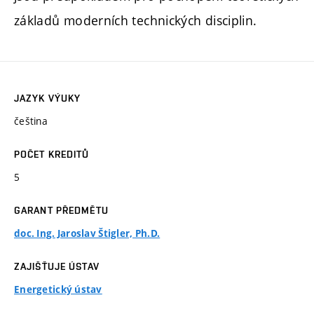
základů moderních technických disciplin.
JAZYK VÝUKY
čeština
POČET KREDITŮ
5
GARANT PŘEDMĚTU
doc. Ing. Jaroslav Štigler, Ph.D.
ZAJIŠŤUJE ÚSTAV
Energetický ústav