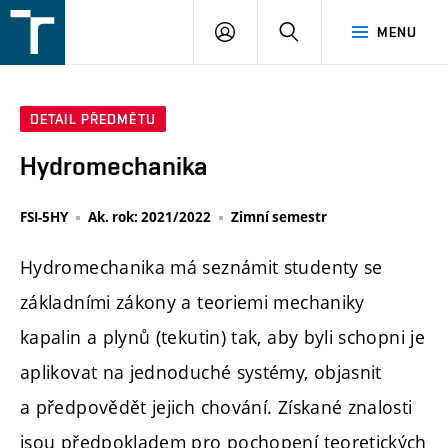
FSI
PŘIHLÁŠENÍ
HLEDAT
MENU
VUT
v
Brně
DETAIL PŘEDMĚTU
Hydromechanika
FSI-5HY
Ak. rok: 2021/2022
Zimní semestr
Hydromechanika má seznámit studenty se
základními zákony a teoriemi mechaniky
kapalin a plynů (tekutin) tak, aby byli schopni je
aplikovat na jednoduché systémy, objasnit
a předpovědět jejich chování. Získané znalosti
jsou předpokladem pro pochopení teoretických