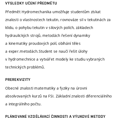
VÝSLEDKY UČENÍ PŘEDMĚTU
Předmět Hydromechanika umožňuje studentům získat
znalosti o vlastnostech tekutin, rovnováze sil v tekutinách za
klidu, o pohybu tekutin v silových polích, základech
hydraulických strojů, metodách řešení dynamiky
a kinematiky proudových polí, obíhání těles
a exper.metodách.Student se naučí řešit úlohy
v hydromechnice a vytvářet modely ke studiu vybraných
technických problémů.
PREREKVIZITY
Obecné znalosti matematiky a fyziky na úrovni
absolvovaných kurzů na FSI. Základní znalosti diferenciálního
a integrálního počtu.
PLÁNOVANÉ VZDĚLÁVACÍ ČINNOSTI A VÝUKOVÉ METODY