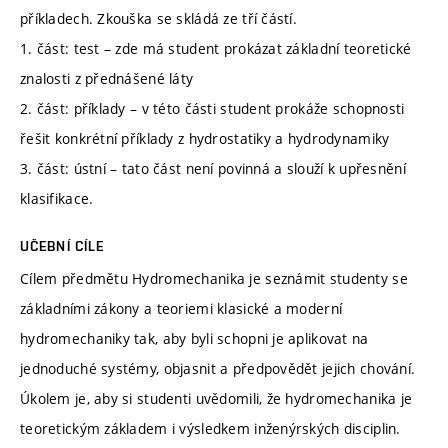
příkladech. Zkouška se skládá ze tří částí.
1. část: test – zde má student prokázat základní teoretické
znalosti z přednášené láty
2. část: příklady – v této části student prokáže schopnosti
řešit konkrétní příklady z hydrostatiky a hydrodynamiky
3. část: ústní – tato část není povinná a slouží k upřesnění
klasifikace.
UČEBNÍ CÍLE
Cílem předmětu Hydromechanika je seznámit studenty se
základními zákony a teoriemi klasické a moderní
hydromechaniky tak, aby byli schopni je aplikovat na
jednoduché systémy, objasnit a předpovědět jejich chování.
Úkolem je, aby si studenti uvědomili, že hydromechanika je
teoretickým základem i výsledkem inženýrských disciplin.