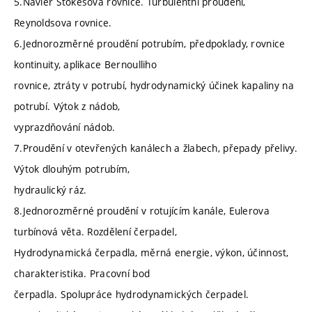
5.Navier Stokesova rovnice. Turbulentní proudění,
Reynoldsova rovnice.
6.Jednorozměrné proudění potrubím, předpoklady, rovnice
kontinuity, aplikace Bernoulliho
rovnice, ztráty v potrubí, hydrodynamický účinek kapaliny na
potrubí. Výtok z nádob,
vyprazdňování nádob.
7.Proudění v otevřených kanálech a žlabech, přepady přelivy.
Výtok dlouhým potrubím,
hydraulický ráz.
8.Jednorozměrné proudění v rotujícím kanále, Eulerova
turbínová věta. Rozdělení čerpadel,
Hydrodynamická čerpadla, měrná energie, výkon, účinnost,
charakteristika. Pracovní bod
čerpadla. Spolupráce hydrodynamických čerpadel.