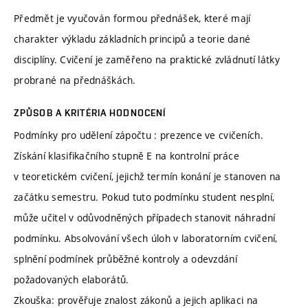
Předmět je vyučován formou přednášek, které mají
charakter výkladu základních principů a teorie dané
disciplíny. Cvičení je zaměřeno na praktické zvládnutí látky
probrané na přednáškách.
ZPŮSOB A KRITÉRIA HODNOCENÍ
Podmínky pro udělení zápočtu : prezence ve cvičeních.
Získání klasifikačního stupně E na kontrolní práce
v teoretickém cvičení, jejichž termín konání je stanoven na
začátku semestru. Pokud tuto podmínku student nesplní,
může učitel v odůvodněných případech stanovit náhradní
podmínku. Absolvování všech úloh v laboratorním cvičení,
splnění podmínek průběžné kontroly a odevzdání
požadovaných elaborátů.
Zkouška: prověřuje znalost zákonů a jejich aplikaci na