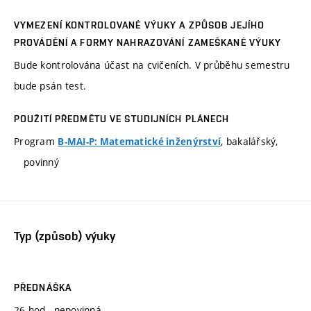
VYMEZENÍ KONTROLOVANÉ VÝUKY A ZPŮSOB JEJÍHO
PROVÁDĚNÍ A FORMY NAHRAZOVÁNÍ ZAMEŠKANÉ VÝUKY
Bude kontrolována účast na cvičeních. V průběhu semestru
bude psán test.
POUŽITÍ PŘEDMĚTU VE STUDIJNÍCH PLÁNECH
Program
, bakalářský,
B-MAI-P: Matematické inženýrství
povinný
Typ (způsob) výuky
PŘEDNÁŠKA
26 hod., nepovinná