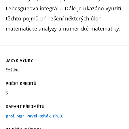
Lebesgueova integrálu. Dále je ukázáno využití
těchto pojmů při řešení některých úloh
matematické analýzy a numerické matematiky.
JAZYK VÝUKY
čeština
POČET KREDITŮ
5
GARANT PŘEDMĚTU
prof. Mgr. Pavel Řehák, Ph.D.