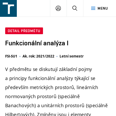
FSI
PŘIHLÁŠENÍ
HLEDAT
MENU
VUT
v
Brně
DETAIL PŘEDMĚTU
Funkcionální analýza I
FSI-SU1
Ak. rok: 2021/2022
Letní semestr
V předmětu se diskutují základní pojmy
a principy funkcionální analýzy týkající se
především metrických prostorů, lineárních
normovaných prostorů (speciálně
Banachových) a unitárních prostorů (speciálně
Hilbertových). Zmíněny jsou i elementy