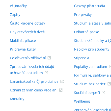
Přijímačky
Časový plán studia
Zápisy
Pro prváky
Často kladené dotazy
Studium a stáže v zahr
Dny otevřených dveří
Odborná praxe
Mobilní aplikace
Studentské spolky a 
Přípravné kurzy
Nabídky pro studenty
Celoživotní vzdělávání
Stipendia
Zpracování osobních údajů
Poplatky za studium
uchazečů o studium
Formuláře, šablony a 
Uznání/zkouška ČJ pro cizince
Studium bez bariér
Uznání zahraničního vzdělání
Sociální bezpečí
Kontakty
Wellbeing
Zpracování osobních 