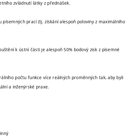
tního zvládnutí látky z přednášek.
u písemných prací (tj. získání alespoň poloviny z maximálního
uštění k ústní části je alespoň 50% bodový zisk z písemné
grálního počtu funkce více reálných proměnných tak, aby byli
ální a inženýrské praxe.
vinný