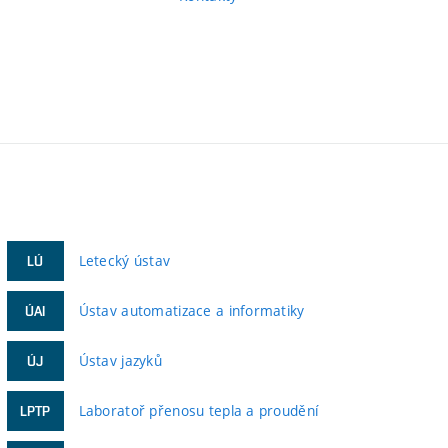
Letecký ústav
LÚ
Ústav automatizace a informatiky
ÚAI
Ústav jazyků
ÚJ
Laboratoř přenosu tepla a proudění
LPTP