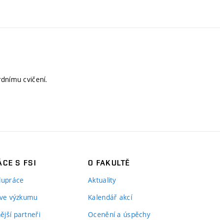
rdnímu cvičení.
CE S FSI
O FAKULTĚ
lupráce
Aktuality
 ve výzkumu
Kalendář akcí
jší partneři
Ocenění a úspěchy