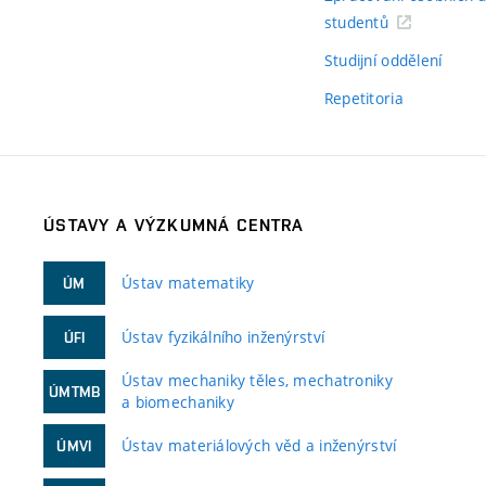
studentů
Studijní oddělení
Repetitoria
ÚSTAVY A VÝZKUMNÁ CENTRA
Ústav matematiky
ÚM
Ústav fyzikálního inženýrství
ÚFI
Ústav mechaniky těles, mechatroniky
ÚMTMB
a biomechaniky
Ústav materiálových věd a inženýrství
ÚMVI