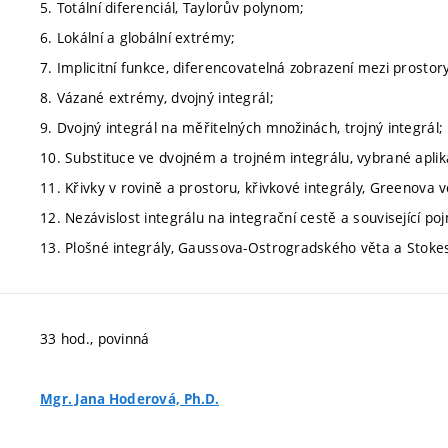
5. Totální diferenciál, Taylorův polynom;
6. Lokální a globální extrémy;
7. Implicitní funkce, diferencovatelná zobrazení mezi prostor
8. Vázané extrémy, dvojný integrál;
9. Dvojný integrál na měřitelných množinách, trojný integrál;
10. Substituce ve dvojném a trojném integrálu, vybrané aplik
11. Křivky v rovině a prostoru, křivkové integrály, Greenova v
12. Nezávislost integrálu na integrační cestě a související po
13. Plošné integrály, Gaussova-Ostrogradského věta a Stoke
33 hod., povinná
Mgr. Jana Hoderová, Ph.D.