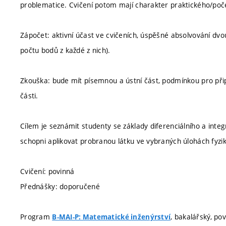
problematice. Cvičení potom mají charakter praktického/poče
Zápočet: aktivní účast ve cvičeních, úspěšné absolvování dvo
počtu bodů z každé z nich).
Zkouška: bude mít písemnou a ústní část, podmínkou pro přip
části.
Cílem je seznámit studenty se základy diferenciálního a inte
schopni aplikovat probranou látku ve vybraných úlohách fyzik
Cvičení: povinná
Přednášky: doporučené
Program
, bakalářský, po
B-MAI-P: Matematické inženýrství