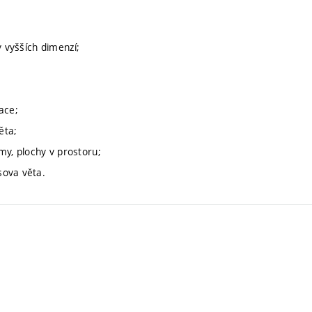
y vyšších dimenzí;
ace;
ěta;
jmy, plochy v prostoru;
sova věta.