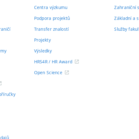
Centra výzkumu
Zahraniční 
Podpora projektů
Základní a s
aničí
Transfer znalostí
Služby fakul
Projekty
týmy
Výsledky
HRS4R / HR Award
Open Science
příručky
údajů