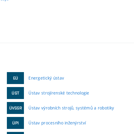
Energetický ústav
EÚ
Ústav strojírenské technologie
ÚST
Ústav výrobních strojů, systémů a robotiky
ÚVSSR
Ústav procesního inženýrství
ÚPI