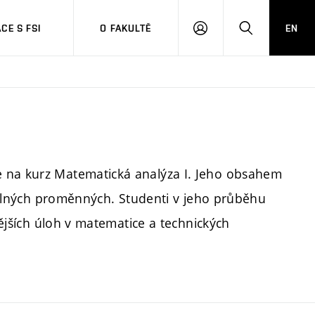
CE S FSI
O FAKULTĚ
EN
PŘIHLÁŠENÍ
HLEDAT
e na kurz Matematická analýza I. Jeho obsahem
 reálných proměnných. Studenti v jeho průběhu
itějších úloh v matematice a technických