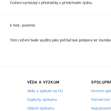
Cvičení vycházejí z přednášky v předchozím týdnu.
6 hod., povinná
Toto cvičení bude využito jako počítačová podpora ke standa
VĚDA A VÝZKUM
SPOLUPRÁ
Věda a výzkum na FSI
Firemní spo
Úspěchy výzkumu
Partnerství
Oblasti výzkumu
Nejvýznamně