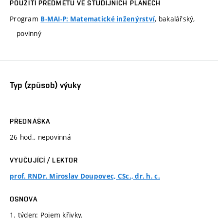
POUŽITÍ PŘEDMĚTU VE STUDIJNÍCH PLÁNECH
Program
, bakalářský,
B-MAI-P: Matematické inženýrství
povinný
Typ (způsob) výuky
PŘEDNÁŠKA
26 hod., nepovinná
VYUČUJÍCÍ / LEKTOR
prof. RNDr. Miroslav Doupovec, CSc., dr. h. c.
OSNOVA
1. týden: Pojem křivky.