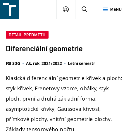
FSI
PŘIHLÁŠENÍ
HLEDAT
MENU
VUT
v
Brně
DETAIL PŘEDMĚTU
Diferenciální geometrie
FSI-SDG
Ak. rok: 2021/2022
Letní semestr
Klasická diferenciální geometrie křivek a ploch:
styk křivek, Frenetovy vzorce, obálky, styk
ploch, první a druhá základní forma,
asymptotické křivky, Gaussova křivost,
přímkové plochy, vnitřní geometrie plochy.
Základy tensorového počtu.