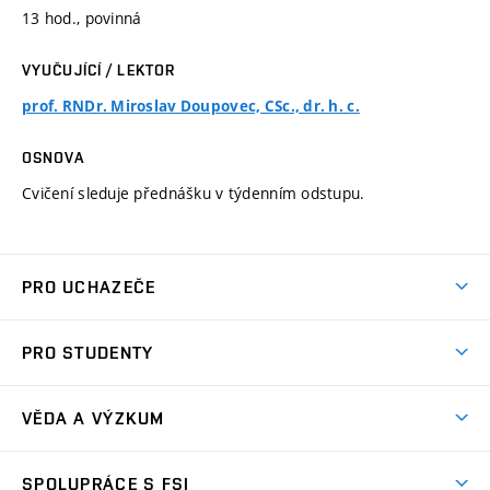
13 hod., povinná
VYUČUJÍCÍ / LEKTOR
prof. RNDr. Miroslav Doupovec, CSc., dr. h. c.
OSNOVA
Cvičení sleduje přednášku v týdenním odstupu.
PRO UCHAZEČE
Studuj strojní inženýrství
PRO STUDENTY
Nabídka studia
Předměty
Ambasadoři studia
VĚDA A VÝZKUM
Studijní programy
Přijímačky
Věda a výzkum na FSI
Studijní předpisy
SPOLUPRÁCE S FSI
Zápisy