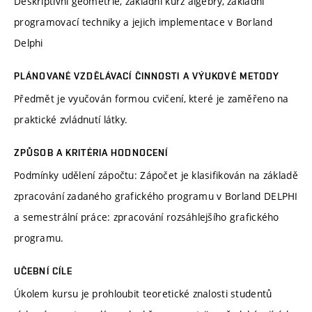
Deskriptivní geometrie, základní kurz algebry, základní
programovací techniky a jejich implementace v Borland
Delphi
PLÁNOVANÉ VZDĚLÁVACÍ ČINNOSTI A VÝUKOVÉ METODY
Předmět je vyučován formou cvičení, které je zaměřeno na
praktické zvládnutí látky.
ZPŮSOB A KRITÉRIA HODNOCENÍ
Podmínky udělení zápočtu: Zápočet je klasifikován na základě
zpracování zadaného grafického programu v Borland DELPHI
a semestrální práce: zpracování rozsáhlejšího grafického
programu.
UČEBNÍ CÍLE
Úkolem kursu je prohloubit teoretické znalosti studentů