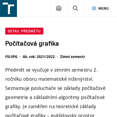
FSI
PŘIHLÁŠENÍ
HLEDAT
MENU
VUT
v
Brně
DETAIL PŘEDMĚTU
Počítačová grafika
FSI-SPG
Ak. rok: 2021/2022
Zimní semestr
Předmět se vyučuje v zimním semestru 2.
ročníku oboru matematické inženýrství.
Seznamuje posluchače se základy počítačové
geometrie a základními algoritmy počítačové
grafiky. Je zaměřen na teoretické základy
počítačové grafiky – euklidovský prostor,