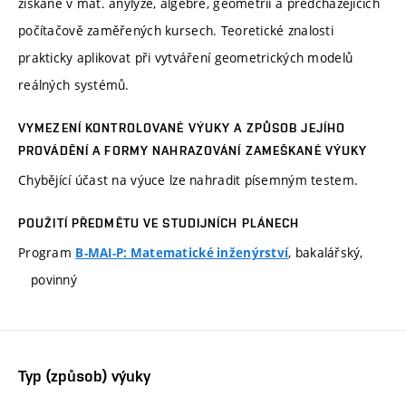
získané v mat. anylýze, algebře, geometrii a předcházejících
počítačově zaměřených kursech. Teoretické znalosti
prakticky aplikovat při vytváření geometrických modelů
reálných systémů.
VYMEZENÍ KONTROLOVANÉ VÝUKY A ZPŮSOB JEJÍHO
PROVÁDĚNÍ A FORMY NAHRAZOVÁNÍ ZAMEŠKANÉ VÝUKY
Chybějící účast na výuce lze nahradit písemným testem.
POUŽITÍ PŘEDMĚTU VE STUDIJNÍCH PLÁNECH
Program
, bakalářský,
B-MAI-P: Matematické inženýrství
povinný
Typ (způsob) výuky