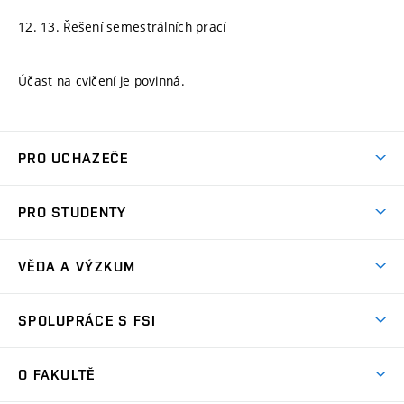
12. 13. Řešení semestrálních prací
Účast na cvičení je povinná.
PRO UCHAZEČE
Studuj strojní inženýrství
PRO STUDENTY
Nabídka studia
Předměty
Ambasadoři studia
VĚDA A VÝZKUM
Studijní programy
Přijímačky
Věda a výzkum na FSI
Studijní předpisy
SPOLUPRÁCE S FSI
Zápisy
Úspěchy výzkumu
Časový plán studia
Často kladené dotazy
Firemní spolupráce
Oblasti výzkumu
O FAKULTĚ
Pro prváky
Dny otevřených dveří
Partnerství ve výzkumu
Centra výzkumu