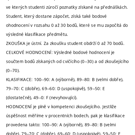
ve kterých studenti zúročí poznatky získané na přednáškách.
Student, který dostane zápočet, získá také bodové
ohodnocení v rozsahu 0 až 30 bodů, které se mu započítá do
výsledné klasifikace předmětu.
ZKOUŠKA je ústní. Za zkoušku student obdrží 0 až 70 bodů.
CELKOVÉ HODNOCENÍ: Výsledné bodové hodnocení je
součtem bodů získaných od cvičícího (0--30) a od zkoušejícího
(0--70).
KLASIFIKACE: 100--90: A (výborně), 89--80: B (velmi dobře),
79--70: C (dobře), 69--60: D (uspokojivě), 59--50: E
(dostatečně), 49--0: F (nevyhovující).
HODNOCENÍ je plně v kompetenci zkoušejícího. Jestliže
úspěšnost měříme v procentních bodech, pak je klasifikace
provedena takto: 100--90: A (výborně), 89--80: B (velmi
dobře), 79--70: C (dobře), 69--60: D (uspokojivě), 59--50: E