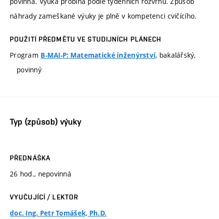
povinná. Výuka probíhá podle týdenních rozvrhů. Způsob
náhrady zameškané výuky je plně v kompetenci cvičícího.
POUŽITÍ PŘEDMĚTU VE STUDIJNÍCH PLÁNECH
Program
, bakalářský,
B-MAI-P: Matematické inženýrství
povinný
Typ (způsob) výuky
PŘEDNÁŠKA
26 hod., nepovinná
VYUČUJÍCÍ / LEKTOR
doc. Ing. Petr Tomášek, Ph.D.