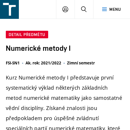
FSI
PŘIHLÁŠENÍ
HLEDAT
MENU
VUT
v
Brně
DETAIL PŘEDMĚTU
Numerické metody I
FSI-SN1
Ak. rok: 2021/2022
Zimní semestr
Kurz Numerické metody I představuje první
systematický výklad některých základních
metod numerické matematiky jako samostatné
vědní disciplíny. Získané znalosti jsou
předpokladem pro úspěšné zvládnutí
speciálních partií numerické matematiky, které