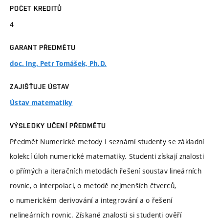
POČET KREDITŮ
4
GARANT PŘEDMĚTU
doc. Ing. Petr Tomášek, Ph.D.
ZAJIŠŤUJE ÚSTAV
Ústav matematiky
VÝSLEDKY UČENÍ PŘEDMĚTU
Předmět Numerické metody I seznámí studenty se základní
kolekcí úloh numerické matematiky. Studenti získají znalosti
o přímých a iteračních metodách řešení soustav lineárních
rovnic, o interpolaci, o metodě nejmenších čtverců,
o numerickém derivování a integrování a o řešení
nelineárních rovnic. Získané znalosti si studenti ověří