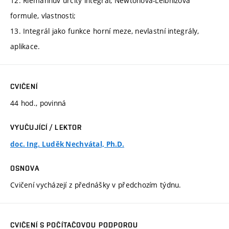
12. Riemannův určitý integrál, Newtonova-Leibnizova
formule, vlastnosti;
13. Integrál jako funkce horní meze, nevlastní integrály,
aplikace.
CVIČENÍ
44 hod., povinná
VYUČUJÍCÍ / LEKTOR
doc. Ing. Luděk Nechvátal, Ph.D.
OSNOVA
Cvičení vycházejí z přednášky v předchozím týdnu.
CVIČENÍ S POČÍTAČOVOU PODPOROU