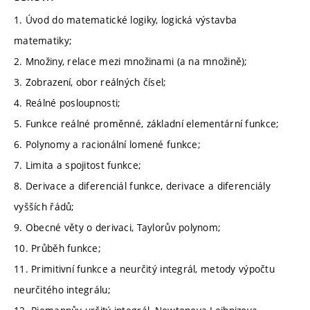
1. Úvod do matematické logiky, logická výstavba
matematiky;
2. Množiny, relace mezi množinami (a na množině);
3. Zobrazení, obor reálných čísel;
4. Reálné posloupnosti;
5. Funkce reálné proměnné, základní elementární funkce;
6. Polynomy a racionální lomené funkce;
7. Limita a spojitost funkce;
8. Derivace a diferenciál funkce, derivace a diferenciály
vyšších řádů;
9. Obecné věty o derivaci, Taylorův polynom;
10. Průběh funkce;
11. Primitivní funkce a neurčitý integrál, metody výpočtu
neurčitého integrálu;