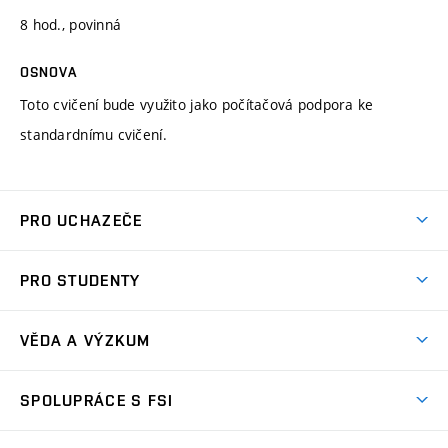
8 hod., povinná
OSNOVA
Toto cvičení bude využito jako počítačová podpora ke
standardnímu cvičení.
PRO UCHAZEČE
Studuj strojní inženýrství
PRO STUDENTY
Nabídka studia
Předměty
Ambasadoři studia
VĚDA A VÝZKUM
Studijní programy
Přijímačky
Věda a výzkum na FSI
Studijní předpisy
SPOLUPRÁCE S FSI
Zápisy
Úspěchy výzkumu
Časový plán studia
Často kladené dotazy
Firemní spolupráce