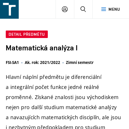
FSI
PŘIHLÁŠENÍ
HLEDAT
MENU
VUT
v
Brně
DETAIL PŘEDMĚTU
Matematická analýza I
FSI-SA1
Ak. rok: 2021/2022
Zimní semestr
Hlavní náplní předmětu je diferenciální
a integrální počet funkce jedné reálné
proměnné. Získané znalosti jsou východiskem
nejen pro další studium matematické analýzy
a navazujících matematických disciplín, ale jsou
i nezbytným předpokladem pro studium