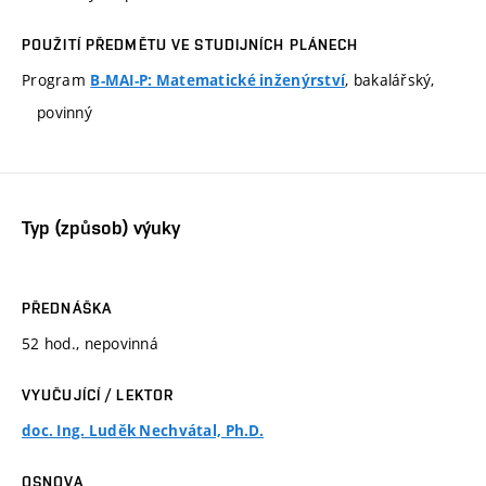
POUŽITÍ PŘEDMĚTU VE STUDIJNÍCH PLÁNECH
Program
, bakalářský,
B-MAI-P: Matematické inženýrství
povinný
Typ (způsob) výuky
PŘEDNÁŠKA
52 hod., nepovinná
VYUČUJÍCÍ / LEKTOR
doc. Ing. Luděk Nechvátal, Ph.D.
OSNOVA