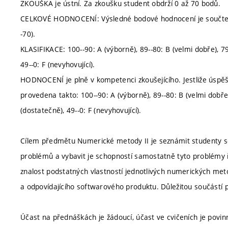
ZKOUŠKA je ústní. Za zkoušku student obdrží 0 až 70 bodů.
CELKOVÉ HODNOCENÍ: Výsledné bodové hodnocení je součtem bo
-70).
KLASIFIKACE: 100--90: A (výborně), 89--80: B (velmi dobře), 79-
49--0: F (nevyhovující).
HODNOCENÍ je plně v kompetenci zkoušejícího. Jestliže úspěš
provedena takto: 100--90: A (výborně), 89--80: B (velmi dobře),
(dostatečně), 49--0: F (nevyhovující).
Cílem předmětu Numerické metody II je seznámit studenty s
problémů a vybavit je schopností samostatně tyto problémy ř
znalost podstatných vlastností jednotlivých numerických me
a odpovídajícího softwarového produktu. Důležitou součástí
Účast na přednáškách je žádoucí, účast ve cvičeních je povi