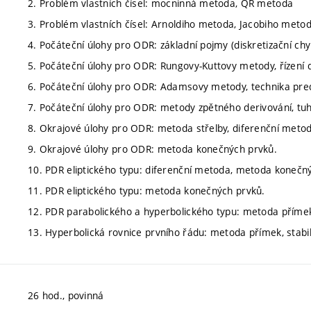
2. Problém vlastních čísel: mocninná metoda, QR metoda
3. Problém vlastních čísel: Arnoldiho metoda, Jacobiho metod
4. Počáteční úlohy pro ODR: základní pojmy (diskretizační chyba,
5. Počáteční úlohy pro ODR: Rungovy-Kuttovy metody, řízení 
6. Počáteční úlohy pro ODR: Adamsovy metody, technika pred
7. Počáteční úlohy pro ODR: metody zpětného derivování, t
8. Okrajové úlohy pro ODR: metoda střelby, diferenční met
9. Okrajové úlohy pro ODR: metoda konečných prvků.
10. PDR eliptického typu: diferenční metoda, metoda konečn
11. PDR eliptického typu: metoda konečných prvků.
12. PDR parabolického a hyperbolického typu: metoda přímek,
13. Hyperbolická rovnice prvního řádu: metoda přímek, stabil
26 hod., povinná