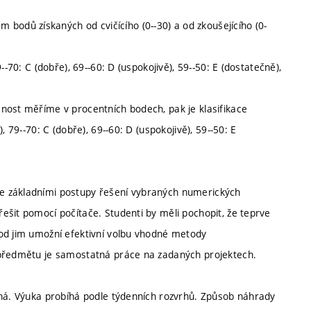
dů získaných od cvičícího (0--30) a od zkoušejícího (0-
-70: C (dobře), 69--60: D (uspokojivě), 59--50: E (dostatečně),
nost měříme v procentních bodech, pak je klasifikace
 79--70: C (dobře), 69--60: D (uspokojivě), 59--50: E
e základními postupy řešení vybraných numerických
ešit pomocí počítače. Studenti by měli pochopit, že teprve
tod jim umožní efektivní volbu vhodné metody
 předmětu je samostatná práce na zadaných projektech.
nná. Výuka probíhá podle týdenních rozvrhů. Způsob náhrady