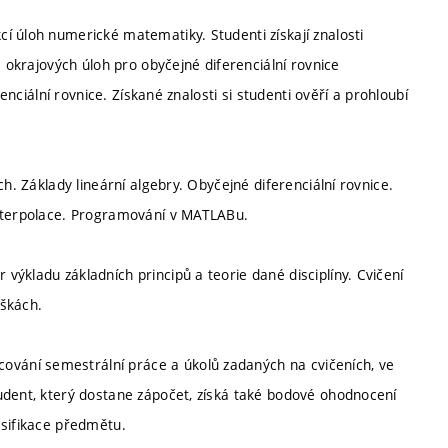
í úloh numerické matematiky. Studenti získají znalosti
a okrajových úloh pro obyčejné diferenciální rovnice
enciální rovnice. Získané znalosti si studenti ověří a prohloubí
h. Základy lineární algebry. Obyčejné diferenciální rovnice.
Interpolace. Programování v MATLABu.
ýkladu základních principů a teorie dané disciplíny. Cvičení
áškách.
vání semestrální práce a úkolů zadaných na cvičeních, ve
udent, který dostane zápočet, získá také bodové ohodnocení
asifikace předmětu.