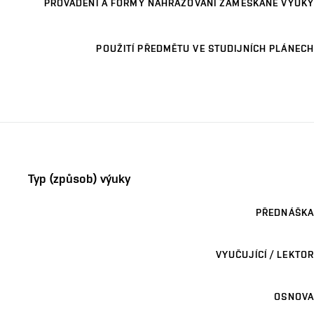
PROVÁDĚNÍ A FORMY NAHRAZOVÁNÍ ZAMEŠKANÉ VÝUKY
POUŽITÍ PŘEDMĚTU VE STUDIJNÍCH PLÁNECH
Typ (způsob) výuky
PŘEDNÁŠKA
VYUČUJÍCÍ / LEKTOR
OSNOVA