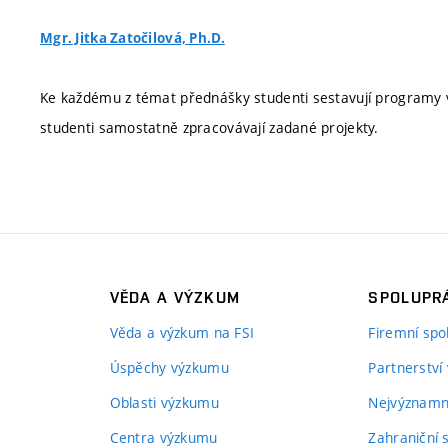
Mgr. Jitka Zatočilová, Ph.D.
Ke každému z témat přednášky studenti sestavují programy 
studenti samostatně zpracovávají zadané projekty.
VĚDA A VÝZKUM
SPOLUPRÁ
Věda a výzkum na FSI
Firemní spo
Úspěchy výzkumu
Partnerství
Oblasti výzkumu
Nejvýznamně
Centra výzkumu
Zahraniční 