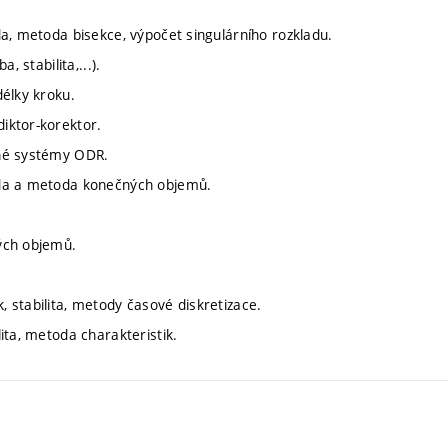
a, metoda bisekce, výpočet singulárního rozkladu.
 stabilita,...).
délky kroku.
iktor-korektor.
uhé systémy ODR.
oda a metoda konečných objemů.
ých objemů.
 stabilita, metody časové diskretizace.
ita, metoda charakteristik.