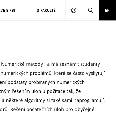
CE S FSI
O FAKULTĚ
EN
PŘIHLÁŠENÍ
HLEDAT
 Numerické metody I a má seznámit studenty
 numerických problémů, které se často vyskytují
pení podstaty probíraných numerických
tným řešením úloh u počítače tak, že
 a některé algoritmy si také sami naprogramují.
ktorů. Řešení počátečních úloh pro obyčejné