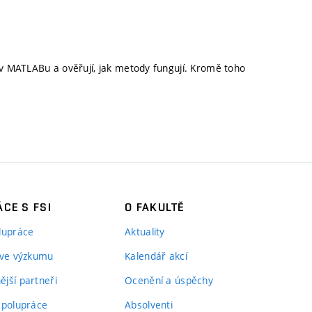
v MATLABu a ověřují, jak metody fungují. Kromě toho
CE S FSI
O FAKULTĚ
lupráce
Aktuality
 ve výzkumu
Kalendář akcí
jší partneři
Ocenění a úspěchy
spolupráce
Absolventi