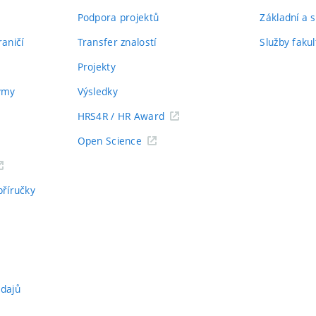
Podpora projektů
Základní a s
aničí
Transfer znalostí
Služby fakul
Projekty
týmy
Výsledky
HRS4R / HR Award
Open Science
příručky
údajů