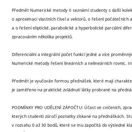
Předmět Numerické metody II seznámí studenty s další kolekc
o aproximaci vlastních čísel a vektorů, o řešení počátečních 
a o řešení eliptické, parabolické a hyperbolické parciální difer
zpracováním několika projektů.
Diferenciální a integrální počet funkcí jedné a více proměnnýc
Numerické metody řešení lineárních a nelineárních rovnic. 
Předmět je vyučován formou přednášek, které mají charakter v
je zaměřeno na praktické zvládnutí látky probrané na předn
PODMÍNKY PRO UDĚLENÍ ZÁPOČTU: Účast ve cvičeních, zpraco
kterých studenti zúročí poznatky získané na přednáškách. St
v rozsahu 0 až 30 bodů, které se mu započítá do výsledné kl