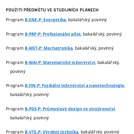
POUŽITÍ PŘEDMĚTU VE STUDIJNÍCH PLÁNECH
Program
, bakalářský, povinný
B-ENE-P: Energetika
Program
, bakalářský, povinný
B-PRP-P: Profesionální pilot
Program
, bakalářský, povinný
B-MET-P: Mechatronika
Program
, bakalářský,
B-MAI-P: Matematické inženýrství
povinný
Program
,
B-FIN-P: Fyzikální inženýrství a nanotechnologie
bakalářský, povinný
Program
,
B-PDS-P: Průmyslový design ve strojírenství
bakalářský, povinný
Program
, bakalářský, povinný
B-VTE-P: Výrobní technika