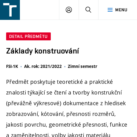
FSI
PŘIHLÁŠENÍ
HLEDAT
MENU
VUT
v
Brně
DETAIL PŘEDMĚTU
Základy konstruování
FSI-1K
Ak. rok: 2021/2022
Zimní semestr
Předmět poskytuje teoretické a praktické
znalosti týkající se čtení a tvorby konstrukční
(převážně výkresové) dokumentace z hledisek
zobrazování, kótování, přesnosti rozměrů,
jakosti povrchu, geometrické přesnosti, funkce
a zaměnitelnosti, volby jakosti materiálu