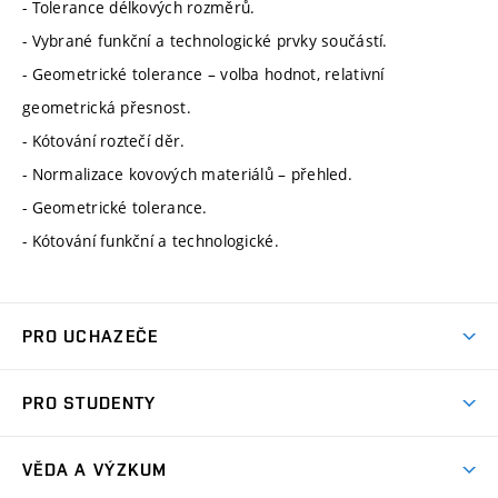
- Tolerance délkových rozměrů.
- Vybrané funkční a technologické prvky součástí.
- Geometrické tolerance – volba hodnot, relativní
geometrická přesnost.
- Kótování roztečí děr.
- Normalizace kovových materiálů – přehled.
- Geometrické tolerance.
- Kótování funkční a technologické.
PRO UCHAZEČE
Studuj strojní inženýrství
PRO STUDENTY
Nabídka studia
Předměty
Ambasadoři studia
VĚDA A VÝZKUM
Studijní programy