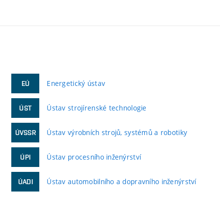
Energetický ústav
EÚ
Ústav strojírenské technologie
ÚST
Ústav výrobních strojů, systémů a robotiky
ÚVSSR
Ústav procesního inženýrství
ÚPI
Ústav automobilního a dopravního inženýrství
ÚADI