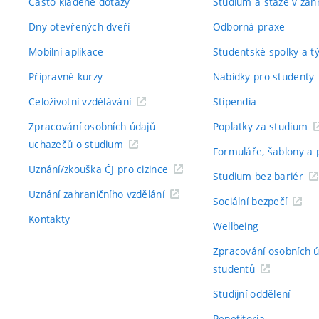
Často kladené dotazy
Studium a stáže v zahr
Dny otevřených dveří
Odborná praxe
Mobilní aplikace
Studentské spolky a 
Přípravné kurzy
Nabídky pro studenty
Celoživotní vzdělávání
Stipendia
Zpracování osobních údajů
Poplatky za studium
uchazečů o studium
Formuláře, šablony a 
Uznání/zkouška ČJ pro cizince
Studium bez bariér
Uznání zahraničního vzdělání
Sociální bezpečí
Kontakty
Wellbeing
Zpracování osobních 
studentů
Studijní oddělení
Repetitoria