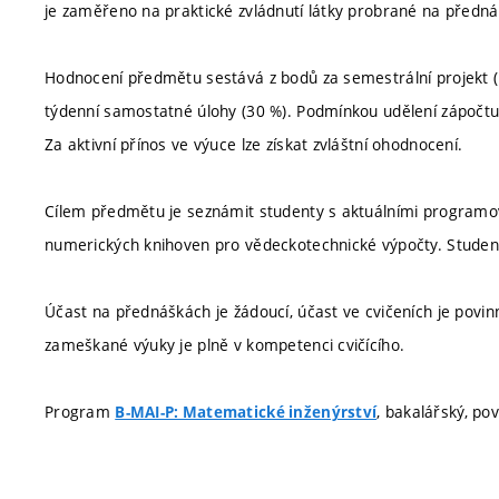
je zaměřeno na praktické zvládnutí látky probrané na předn
Hodnocení předmětu sestává z bodů za semestrální projekt (
týdenní samostatné úlohy (30 %). Podmínkou udělení zápočtu
Za aktivní přínos ve výuce lze získat zvláštní ohodnocení.
Cílem předmětu je seznámit studenty s aktuálními programo
numerických knihoven pro vědeckotechnické výpočty. Student
Účast na přednáškách je žádoucí, účast ve cvičeních je povi
zameškané výuky je plně v kompetenci cvičícího.
Program
, bakalářský, po
B-MAI-P: Matematické inženýrství