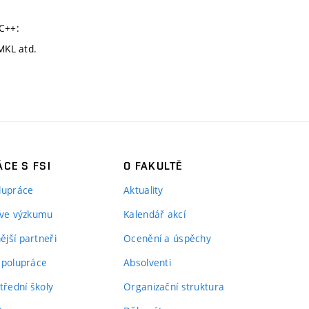
 C++:
MKL atd.
CE S FSI
O FAKULTĚ
lupráce
Aktuality
 ve výzkumu
Kalendář akcí
jší partneři
Ocenění a úspěchy
spolupráce
Absolventi
třední školy
Organizační struktura