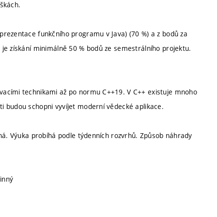
áškách.
prezentace funkčního programu v Java) (70 %) a z bodů za
 je získání minimálně 50 % bodů ze semestrálního projektu.
vacími technikami až po normu C++19. V C++ existuje mnoho
i budou schopni vyvíjet moderní vědecké aplikace.
nná. Výuka probíhá podle týdenních rozvrhů. Způsob náhrady
vinný