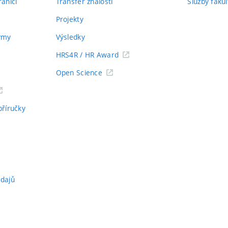
aničí
Transfer znalostí
Služby fakul
Projekty
týmy
Výsledky
HRS4R / HR Award
Open Science
příručky
údajů