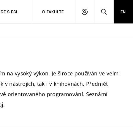
CE S FSI
O FAKULTĚ
EN
PŘIHLÁŠENÍ
HLEDAT
m na vysoký výkon. Je široce používán ve velmi
k v nástrojích, tak i v knihovnách. Předmět
tově orientovaného programování. Seznámí
j.