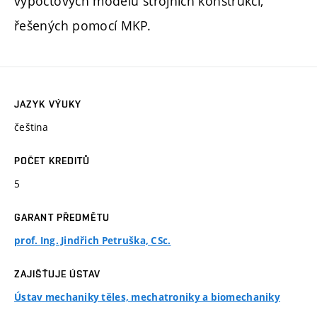
výpočtových modelů strojních konstrukcí,
řešených pomocí MKP.
JAZYK VÝUKY
čeština
POČET KREDITŮ
5
GARANT PŘEDMĚTU
prof. Ing. Jindřich Petruška, CSc.
ZAJIŠŤUJE ÚSTAV
Ústav mechaniky těles, mechatroniky a biomechaniky