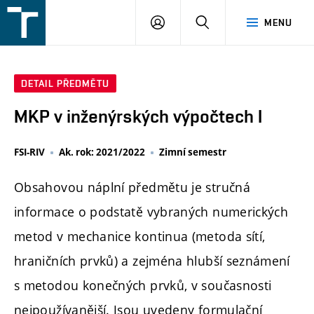
FSI
PŘIHLÁŠENÍ
HLEDAT
MENU
VUT
v
Brně
DETAIL PŘEDMĚTU
MKP v inženýrských výpočtech I
FSI-RIV
Ak. rok: 2021/2022
Zimní semestr
Obsahovou náplní předmětu je stručná
informace o podstatě vybraných numerických
metod v mechanice kontinua (metoda sítí,
hraničních prvků) a zejména hlubší seznámení
s metodou konečných prvků, v současnosti
nejpoužívanější. Jsou uvedeny formulační