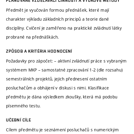
PLÁNOVANÉ VZDĚLÁVACÍ ČINNOSTI A VÝUKOVÉ METODY
Předmět je vyučován formou přednášek, které mají
charakter výkladu základních principů a teorie dané
disciplíny. Cvičení je zaměřeno na praktické zvládnutí látky
probrané na přednáškách.
ZPŮSOB A KRITÉRIA HODNOCENÍ
Požadavky pro zápočet: – aktivní zvládnutí práce s vybraným
systémem MKP – samostatné zpracování 1-2 (dle rozsahu)
semestrálních projektů, jejich přednesení ostatním
posluchačům a obhájení v diskusi s nimi. Klasifikace
předmětu je dána výsledkem zkoušky, která má podobu
písemného testu.
UČEBNÍ CÍLE
Cílem předmětu je seznámení posluchačů s numerickým