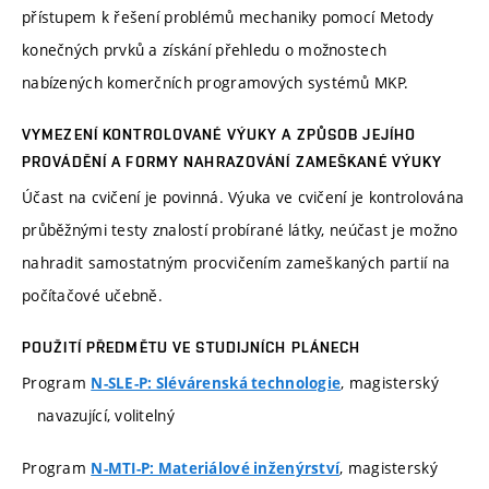
přístupem k řešení problémů mechaniky pomocí Metody
konečných prvků a získání přehledu o možnostech
nabízených komerčních programových systémů MKP.
VYMEZENÍ KONTROLOVANÉ VÝUKY A ZPŮSOB JEJÍHO
PROVÁDĚNÍ A FORMY NAHRAZOVÁNÍ ZAMEŠKANÉ VÝUKY
Účast na cvičení je povinná. Výuka ve cvičení je kontrolována
průběžnými testy znalostí probírané látky, neúčast je možno
nahradit samostatným procvičením zameškaných partií na
počítačové učebně.
POUŽITÍ PŘEDMĚTU VE STUDIJNÍCH PLÁNECH
Program
, magisterský
N-SLE-P: Slévárenská technologie
navazující, volitelný
Program
, magisterský
N-MTI-P: Materiálové inženýrství