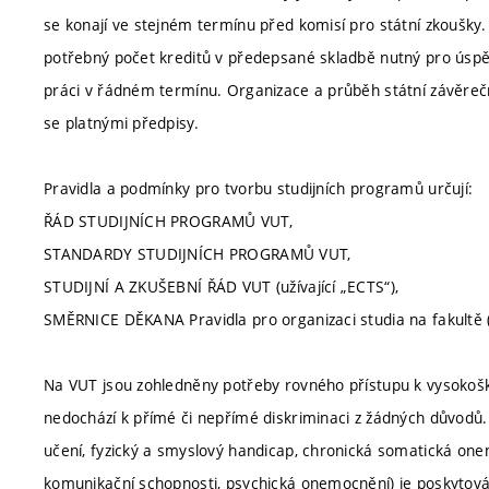
se konají ve stejném termínu před komisí pro státní zkoušky. 
potřebný počet kreditů v předepsané skladbě nutný pro úsp
práci v řádném termínu. Organizace a průběh státní závěrečn
se platnými předpisy.
Pravidla a podmínky pro tvorbu studijních programů určují:
ŘÁD STUDIJNÍCH PROGRAMŮ VUT,
STANDARDY STUDIJNÍCH PROGRAMŮ VUT,
STUDIJNÍ A ZKUŠEBNÍ ŘÁD VUT (užívající „ECTS“),
SMĚRNICE DĚKANA Pravidla pro organizaci studia na fakultě (
Na VUT jsou zohledněny potřeby rovného přístupu k vysokoško
nedochází k přímé či nepřímé diskriminaci z žádných důvodů.
učení, fyzický a smyslový handicap, chronická somatická one
komunikační schopnosti, psychická onemocnění) je poskytová