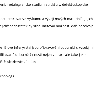
žení, metalografické studium struktury, defektoskopické
ohou pracovat ve výzkumu a vývoji nových materiálů. Jejich
ejichž nedostatek by silně limitoval možnosti dalšího vývoje
riálové inženýrství jsou připravováni odborníci s vysokými
fikované odborné činnosti nejen v praxi, ale také jako
viště Akademie věd ČR).
chnologií,