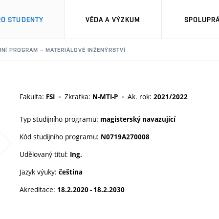
RO STUDENTY
VĚDA A VÝZKUM
SPOLUPRÁ
JNÍ PROGRAM – MATERIÁLOVÉ INŽENÝRSTVÍ
Fakulta:
Zkratka:
Ak. rok:
FSI
N-MTI-P
2021/2022
Typ studijního programu:
magisterský navazující
Kód studijního programu:
N0719A270008
Udělovaný titul:
Ing.
Jazyk výuky:
čeština
Akreditace:
18.2.2020 - 18.2.2030