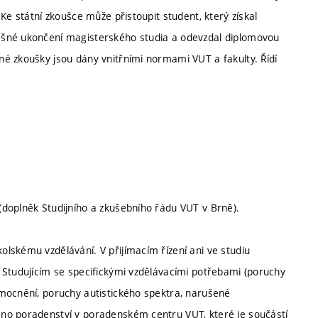
Ke státní zkoušce může přistoupit student, který získal
ěšné ukončení magisterského studia a odevzdal diplomovou
é zkoušky jsou dány vnitřními normami VUT a fakulty. Řídí
doplněk Studijního a zkušebního řádu VUT v Brně).
lskému vzdělávání. V přijímacím řízení ani ve studiu
 Studujícím se specifickými vzdělávacími potřebami (poruchy
mocnění, poruchy autistického spektra, narušené
no poradenství v poradenském centru VUT, které je součástí