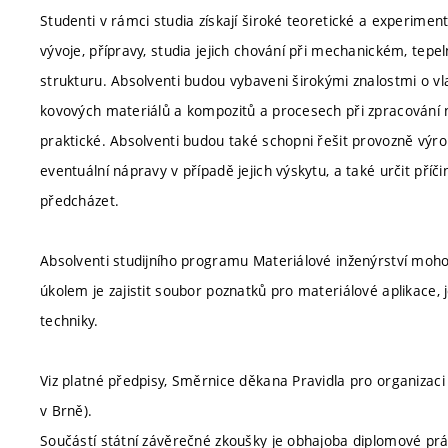
Studenti v rámci studia získají široké teoretické a experiment
vývoje, přípravy, studia jejich chování při mechanickém, tep
strukturu. Absolventi budou vybaveni širokými znalostmi o v
kovových materiálů a kompozitů a procesech při zpracování na 
praktické. Absolventi budou také schopni řešit provozně výro
eventuální nápravy v případě jejich výskytu, a také určit pří
předcházet.
Absolventi studijního programu Materiálové inženýrství moho
úkolem je zajistit soubor poznatků pro materiálové aplikace, j
techniky.
Viz platné předpisy, Směrnice děkana Pravidla pro organizaci
v Brně).
Součástí státní závěrečné zkoušky je obhajoba diplomové pr