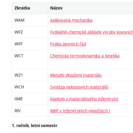
Zkratka
Název
WAM
Aplikovaná mechanika
WFZ
Fyzikálně-chemické základy výroby kovovýc
WFF
Fyzika pevných fází
WCT
Chemická termodynamika a kinetika
WZ1
Metody zkoušení materiálu
WCH
Syntéza nekovových materiálů
0ME
Kapitoly z materiálového inženýrství
RIV
MKP v inženýrských výpočtech I
1. ročník, letní semestr