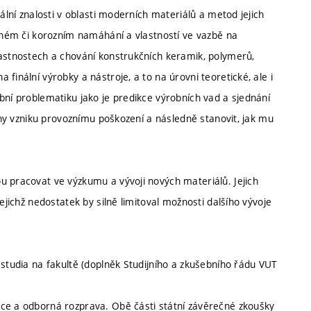
ální znalosti v oblasti moderních materiálů a metod jejich
elném či korozním namáhání a vlastností ve vazbě na
lastnostech a chování konstrukčních keramik, polymerů,
finální výrobky a nástroje, a to na úrovni teoretické, ale i
bní problematiku jako je predikce výrobních vad a sjednání
činy vzniku provoznímu poškození a následně stanovit, jak mu
u pracovat ve výzkumu a vývoji nových materiálů. Jejich
ejichž nedostatek by silně limitoval možnosti dalšího vývoje
 studia na fakultě (doplněk Studijního a zkušebního řádu VUT
áce a odborná rozprava. Obě části státní závěrečné zkoušky