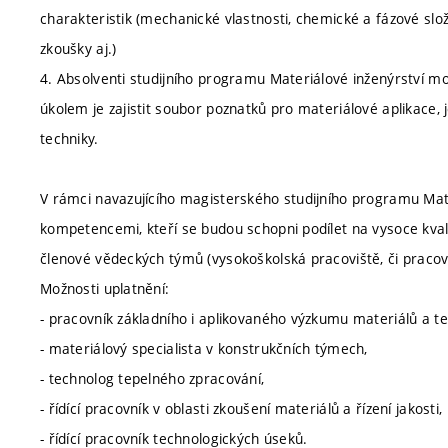
charakteristik (mechanické vlastnosti, chemické a fázové slo
zkoušky aj.)
4. Absolventi studijního programu Materiálové inženýrství m
úkolem je zajistit soubor poznatků pro materiálové aplikace, j
techniky.
V rámci navazujícího magisterského studijního programu Mate
kompetencemi, kteří se budou schopni podílet na vysoce kvali
členové vědeckých týmů (vysokoškolská pracoviště, či praco
Možnosti uplatnění:
- pracovník základního i aplikovaného výzkumu materiálů a te
- materiálový specialista v konstrukčních týmech,
- technolog tepelného zpracování,
- řídící pracovník v oblasti zkoušení materiálů a řízení jakosti,
- řídící pracovník technologických úseků.