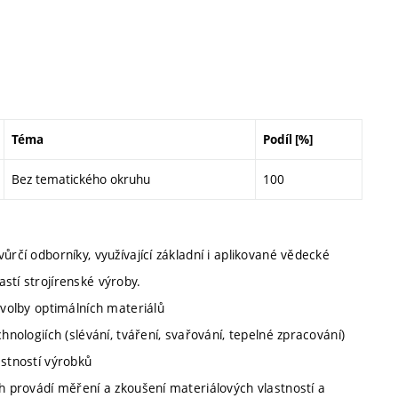
Téma
Podíl [%]
Bez tematického okruhu
100
ůrčí odborníky, využívající základní i aplikované vědecké
stí strojírenské výroby.
 volby optimálních materiálů
hnologiích (slévání, tváření, svařování, tepelné zpracování)
astností výrobků
ch provádí měření a zkoušení materiálových vlastností a