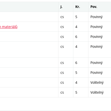
J.
Kr.
Pov.
cs
5
Povinný
h materiálů
cs
4
Povinný
cs
6
Povinný
cs
4
Povinný
cs
6
Povinný
cs
5
Povinný
cs
4
Volitelný
cs
5
Volitelný