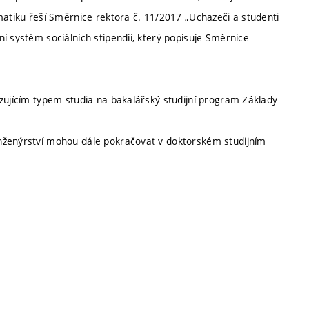
matiku řeší Směrnice rektora č. 11/2017 „Uchazeči a studenti
í systém sociálních stipendií, který popisuje Směrnice
azujícím typem studia na bakalářský studijní program Základy
nženýrství mohou dále pokračovat v doktorském studijním