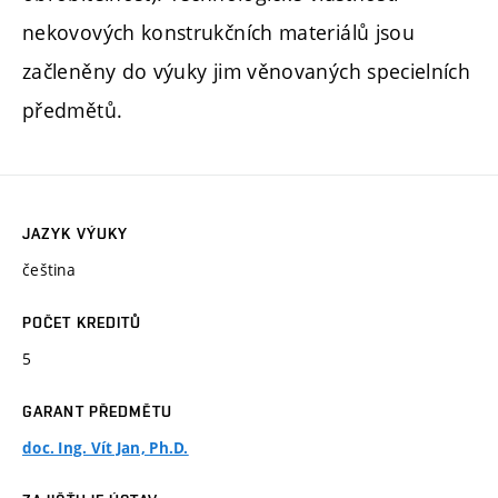
nekovových konstrukčních materiálů jsou
začleněny do výuky jim věnovaných specielních
předmětů.
JAZYK VÝUKY
čeština
POČET KREDITŮ
5
GARANT PŘEDMĚTU
doc. Ing. Vít Jan, Ph.D.