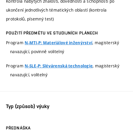
Kontrola nabytých znalostí, dovedností a schopností po
ukončení jednotlivých tématických oblastí (kontrola
protokolů, písemný test)
POUŽITÍ PŘEDMĚTU VE STUDIJNÍCH PLÁNECH
Program
, magisterský
N-MTI-P: Materiálové inženýrství
navazující, povinně volitelný
Program
, magisterský
N-SLE-P: Slévárenská technologie
navazující, volitelný
Typ (způsob) výuky
PŘEDNÁŠKA