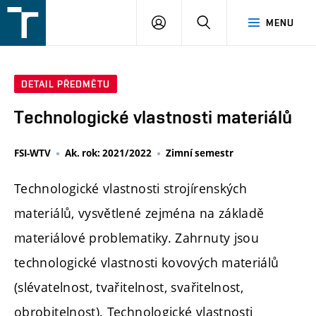
FSI
PŘIHLÁŠENÍ
HLEDAT
MENU
VUT
v
Brně
DETAIL PŘEDMĚTU
Technologické vlastnosti materiálů
FSI-WTV
Ak. rok: 2021/2022
Zimní semestr
Technologické vlastnosti strojírenských
materiálů, vysvětlené zejména na základě
materiálové problematiky. Zahrnuty jsou
technologické vlastnosti kovových materiálů
(slévatelnost, tvařitelnost, svařitelnost,
obrobitelnost). Technologické vlastnosti