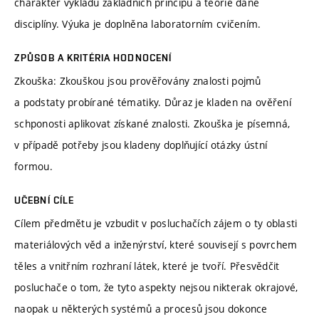
charakter výkladu základních principů a teorie dané
disciplíny. Výuka je doplněna laboratorním cvičením.
ZPŮSOB A KRITÉRIA HODNOCENÍ
Zkouška: Zkouškou jsou prověřovány znalosti pojmů
a podstaty probírané tématiky. Důraz je kladen na ověření
schponosti aplikovat získané znalosti. Zkouška je písemná,
v případě potřeby jsou kladeny doplňující otázky ústní
formou.
UČEBNÍ CÍLE
Cílem předmětu je vzbudit v posluchačích zájem o ty oblasti
materiálových věd a inženýrství, které souvisejí s povrchem
těles a vnitřním rozhraní látek, které je tvoří. Přesvědčit
posluchače o tom, že tyto aspekty nejsou nikterak okrajové,
naopak u některých systémů a procesů jsou dokonce