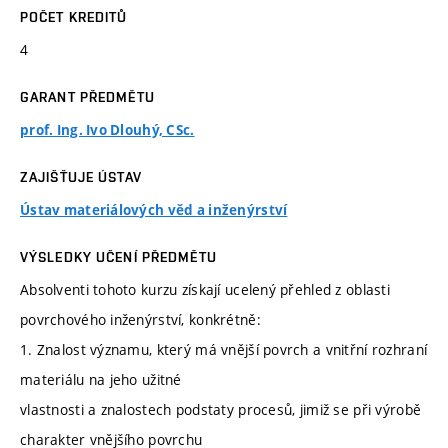
POČET KREDITŮ
4
GARANT PŘEDMĚTU
prof. Ing. Ivo Dlouhý, CSc.
ZAJIŠŤUJE ÚSTAV
Ústav materiálových věd a inženýrství
VÝSLEDKY UČENÍ PŘEDMĚTU
Absolventi tohoto kurzu získají ucelený přehled z oblasti
povrchového inženýrství, konkrétně:
1. Znalost významu, který má vnější povrch a vnitřní rozhraní
materiálu na jeho užitné
vlastnosti a znalostech podstaty procesů, jimiž se při výrobě
charakter vnějšího povrchu