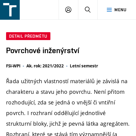
FSI
PŘIHLÁŠENÍ
HLEDAT
MENU
VUT
v
Brně
DETAIL PŘEDMĚTU
Povrchové inženýrství
FSI-WPI
Ak. rok: 2021/2022
Letní semestr
Řada užitných vlastností materiálů je závislá na
charakteru a stavu jeho povrchu. Není přitom
rozhodující, zda se jedná o vnější či vntiřní
povrch. I rozhraní oddělující jednotlivé
strukturní bloky, jichž je pevná látka agregátem.
Rozhraní, které se stává tím významnější (a