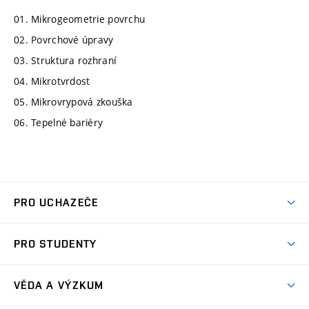
01. Mikrogeometrie povrchu
02. Povrchové úpravy
03. Struktura rozhraní
04. Mikrotvrdost
05. Mikrovrypová zkouška
06. Tepelné bariéry
PRO UCHAZEČE
Studuj strojní inženýrství
PRO STUDENTY
Nabídka studia
Předměty
Ambasadoři studia
VĚDA A VÝZKUM
Studijní programy
Přijímačky