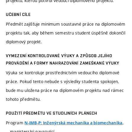
projektu, kterou potvrdí vedoucí diplomového projektu.
UČEBNÍ CÍLE
Předmět zajišťuje minimum soustavné práce na diplomovém
projektu tak, aby během semestru student úspěšně dokončil
diplomový projekt.
VYMEZENÍ KONTROLOVANÉ VÝUKY A ZPŮSOB JEJÍHO
PROVÁDĚNÍ A FORMY NAHRAZOVÁNÍ ZAMEŠKANÉ VÝUKY
Výuka se kontroluje prostřednictvím vedoucího diplomové
práce. Pokud tento nebude s výsledky studenta spokojen,
bude mu uložena práce na diplomovém projektu nad rámec
tohoto předmětu.
POUŽITÍ PŘEDMĚTU VE STUDIJNÍCH PLÁNECH
Program
,
N-IMB-P: Inženýrská mechanika a biomechanika
magisterský navazující