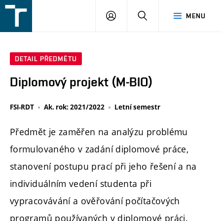
FSI
PŘIHLÁŠENÍ
HLEDAT
MENU
VUT
v
Brně
DETAIL PŘEDMĚTU
Diplomový projekt (M-BIO)
FSI-RDT
Ak. rok: 2021/2022
Letní semestr
Předmět je zaměřen na analýzu problému
formulovaného v zadání diplomové práce,
stanovení postupu prací při jeho řešení a na
individuálním vedení studenta při
vypracovávání a ověřování počítačových
programů používaných v diplomové práci.