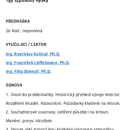
PŘEDNÁŠKA
26 hod., nepovinná
VYUČUJÍCÍ / LEKTOR
Ing. Rostislav Koštial, Ph.D.
Ing. František Löffelmann, Ph.D.
Ing. Filip Sklenář, Ph.D.
OSNOVA
1. Úvod do problematiky. Historický přehled vývoje letectví.
Rozdělení letadel. Názvosloví. Požadavky kladené na letoun.
2. Souřadnicové soustavy, zatížení působící na letoun.
Manévr, poryv, násobek.
3. Teoret.zákl.atmosf.letu.Fyzikální vlastnosti atmosféry.