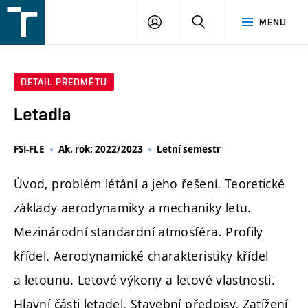
FSI
PŘIHLÁŠENÍ
HLEDAT
MENU
VUT
v
Brně
DETAIL PŘEDMĚTU
Letadla
FSI-FLE
Ak. rok: 2022/2023
Letní semestr
Úvod, problém létání a jeho řešení. Teoretické
základy aerodynamiky a mechaniky letu.
Mezinárodní standardní atmosféra. Profily
křídel. Aerodynamické charakteristiky křídel
a letounu. Letové výkony a letové vlastnosti.
Hlavní části letadel. Stavební předpisy. Zatížení