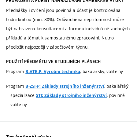
PROVÁDĚNÍ A FORMY NAHRAZOVÁNÍ ZAMEŠKANÉ VÝUKY
Přednášky i cvičení jsou povinná a účast je kontrolována
třídní knihou (min. 80%). Odůvodněná nepřítomnost může
být nahrazena konsultacemi a formou individuálně zadaných
příkladů a témat k samostatnému zpracování. Nutno
předložit nejpozději v zápočtovém týdnu.
POUŽITÍ PŘEDMĚTU VE STUDIJNÍCH PLÁNECH
Program
, bakalářský, volitelný
B-VTE-P: Výrobní technika
Program
, bakalářský
B-ZSI-P: Základy strojního inženýrství
specializace
, povinně
STI: Základy strojního inženýrství
volitelný
Typ (způsob) výuky