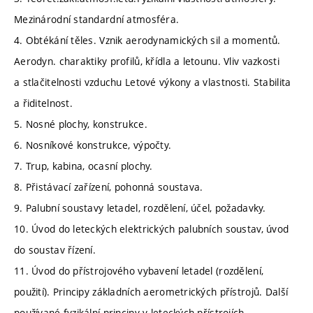
Mezinárodní standardní atmosféra.
4. Obtékání těles. Vznik aerodynamických sil a momentů.
Aerodyn. charaktiky profilů, křídla a letounu. Vliv vazkosti
a stlačitelnosti vzduchu Letové výkony a vlastnosti. Stabilita
a řiditelnost.
5. Nosné plochy, konstrukce.
6. Nosníkové konstrukce, výpočty.
7. Trup, kabina, ocasní plochy.
8. Přistávací zařízení, pohonná soustava.
9. Palubní soustavy letadel, rozdělení, účel, požadavky.
10. Úvod do leteckých elektrických palubních soustav, úvod
do soustav řízení.
11. Úvod do přístrojového vybavení letadel (rozdělení,
použití). Principy základních aerometrických přístrojů. Další
používané fyzikální principy v leteckých přístrojích.