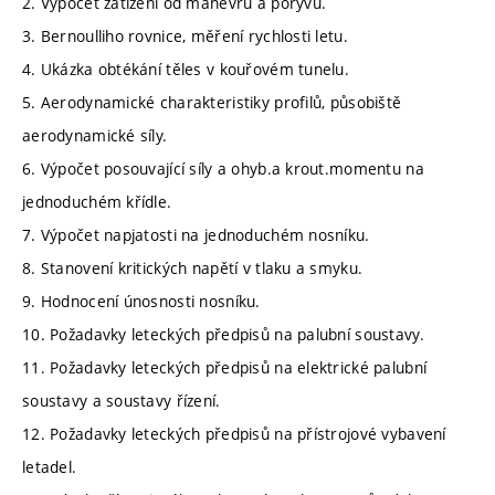
2. Výpočet zatížení od manévru a poryvu.
3. Bernoulliho rovnice, měření rychlosti letu.
4. Ukázka obtékání těles v kouřovém tunelu.
5. Aerodynamické charakteristiky profilů, působiště
aerodynamické síly.
6. Výpočet posouvající síly a ohyb.a krout.momentu na
jednoduchém křídle.
7. Výpočet napjatosti na jednoduchém nosníku.
8. Stanovení kritických napětí v tlaku a smyku.
9. Hodnocení únosnosti nosníku.
10. Požadavky leteckých předpisů na palubní soustavy.
11. Požadavky leteckých předpisů na elektrické palubní
soustavy a soustavy řízení.
12. Požadavky leteckých předpisů na přístrojové vybavení
letadel.