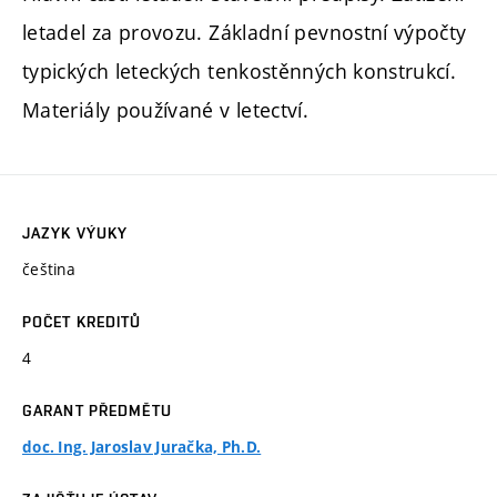
letadel za provozu. Základní pevnostní výpočty
typických leteckých tenkostěnných konstrukcí.
Materiály používané v letectví.
JAZYK VÝUKY
čeština
POČET KREDITŮ
4
GARANT PŘEDMĚTU
doc. Ing. Jaroslav Juračka, Ph.D.