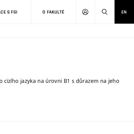
CE S FSI
O FAKULTĚ
EN
PŘIHLÁŠENÍ
HLEDAT
o cizího jazyka na úrovni B1 s důrazem na jeho