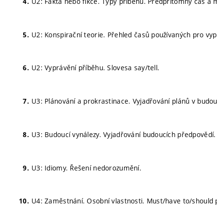
U2: Fakta nebo fikce. Typy příběhů. Předpřítomný čas a m
U2: Konspirační teorie. Přehled časů používaných pro vyp
U2: Vyprávění příběhu. Slovesa say/tell.
U3: Plánování a prokrastinace. Vyjadřování plánů v budou
U3: Budoucí vynálezy. Vyjadřování budoucích předpovědí.
U3: Idiomy. Řešení nedorozumění.
U4: Zaměstnání. Osobní vlastnosti. Must/have to/should p