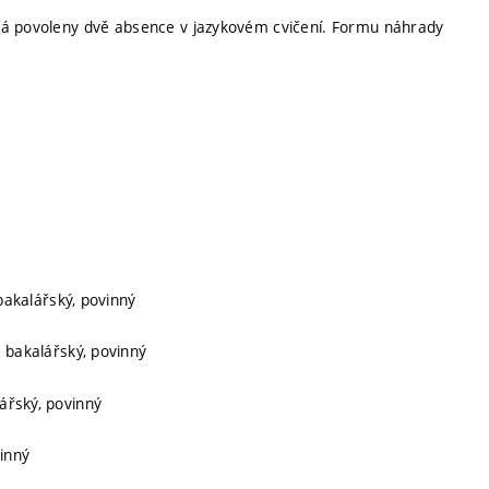
má povoleny dvě absence v jazykovém cvičení. Formu náhrady
 bakalářský, povinný
, bakalářský, povinný
lářský, povinný
vinný