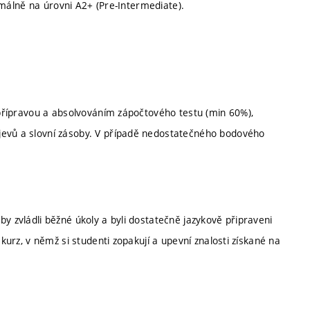
inimálně na úrovni A2+ (Pre-Intermediate).
í přípravou a absolvováním zápočtového testu (min 60%),
jevů a slovní zásoby. V případě nedostatečného bodového
y zvládli běžné úkoly a byli dostatečně jazykově připraveni
 kurz, v němž si studenti zopakují a upevní znalosti získané na