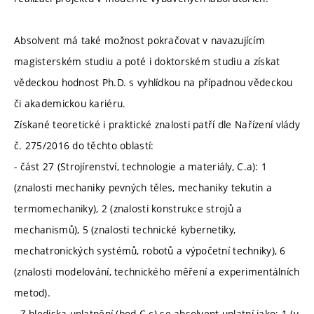
Absolvent má také možnost pokračovat v navazujícím
magisterském studiu a poté i doktorském studiu a získat
vědeckou hodnost Ph.D. s vyhlídkou na případnou vědeckou
či akademickou kariéru.
Získané teoretické i praktické znalosti patří dle Nařízení vlády
č. 275/2016 do těchto oblastí:
- část 27 (Strojírenství, technologie a materiály, C.a): 1
(znalosti mechaniky pevných těles, mechaniky tekutin a
termomechaniky), 2 (znalosti konstrukce strojů a
mechanismů), 5 (znalosti technické kybernetiky,
mechatronických systémů, robotů a výpočetní techniky), 6
(znalosti modelování, technického měření a experimentálních
metod).
- Z hlediska uplatnění (bod C.c) se absolvent uplatní jako: 1 (v