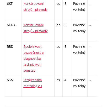
6KT
Konstruování
cs
5
Povinně
-
zá,z
strojů - převody
volitelný
6KT-A
Konstruování
en
5
Povinně
-
zá,z
strojů - převody
volitelný
RBD
Spolehlivost,
cs
5
Povinně
-
zá,z
bezpečnost a
volitelný
diagnostika
technických
soustav
6SM
Strojírenská
cs
4
Povinně
-
zá,z
metrologie I
volitelný