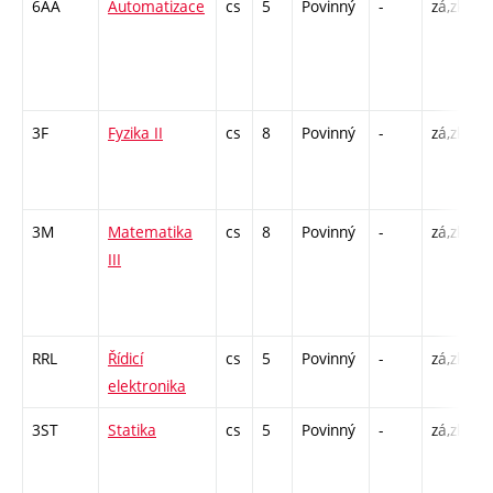
6AA
Automatizace
cs
5
Povinný
-
zá,zk
P
L
C
2
3F
Fyzika II
cs
8
Povinný
-
zá,zk
P
L
C
3M
Matematika
cs
8
Povinný
-
zá,zk
P
III
C
/
1
RRL
Řídicí
cs
5
Povinný
-
zá,zk
P
elektronika
L
3ST
Statika
cs
5
Povinný
-
zá,zk
P
C
/