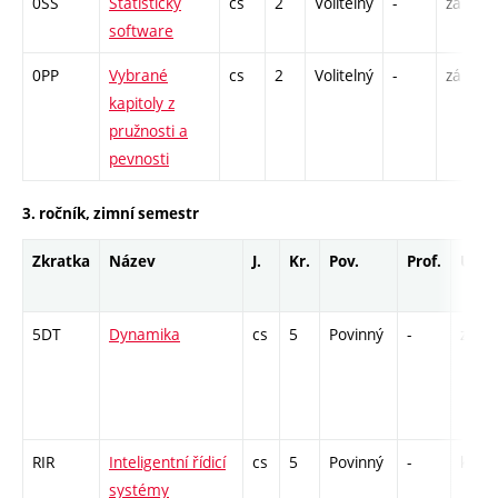
0SS
Statistický
cs
2
Volitelný
-
zá
software
0PP
Vybrané
cs
2
Volitelný
-
zá
kapitoly z
pružnosti a
pevnosti
3. ročník, zimní semestr
Zkratka
Název
J.
Kr.
Pov.
Prof.
Uk.
5DT
Dynamika
cs
5
Povinný
-
zá,zk
RIR
Inteligentní řídicí
cs
5
Povinný
-
kl
systémy