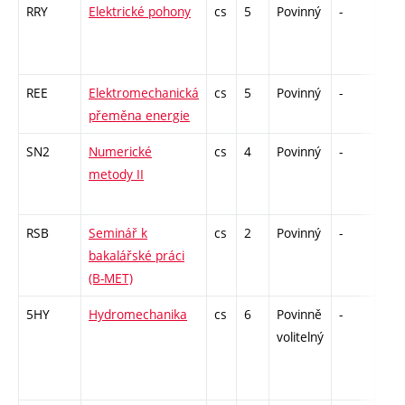
RRY
Elektrické pohony
cs
5
Povinný
-
zá,z
REE
Elektromechanická
cs
5
Povinný
-
zá,z
přeměna energie
SN2
Numerické
cs
4
Povinný
-
zá,z
metody II
RSB
Seminář k
cs
2
Povinný
-
zá
bakalářské práci
(B-MET)
5HY
Hydromechanika
cs
6
Povinně
-
zá,z
volitelný