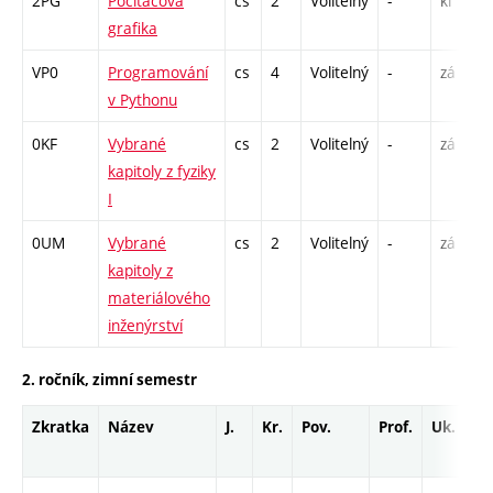
2PG
Počítačová
cs
2
Volitelný
-
kl
grafika
VP0
Programování
cs
4
Volitelný
-
zá
v Pythonu
0KF
Vybrané
cs
2
Volitelný
-
zá
kapitoly z fyziky
I
0UM
Vybrané
cs
2
Volitelný
-
zá
kapitoly z
materiálového
inženýrství
2. ročník, zimní semestr
Zkratka
Název
J.
Kr.
Pov.
Prof.
Uk.
H
r