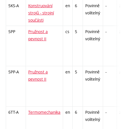
5KS-A
Konstruování
en
6
Povinně
-
zá,zk
strojů - strojní
volitelný
součásti
5PP
Pružnost a
cs
5
Povinně
-
zá,zk
pevnost II
volitelný
5PP-A
Pružnost a
en
5
Povinně
-
zá,zk
pevnost II
volitelný
6TT-A
Termomechanika
en
6
Povinně
-
zá,zk
volitelný