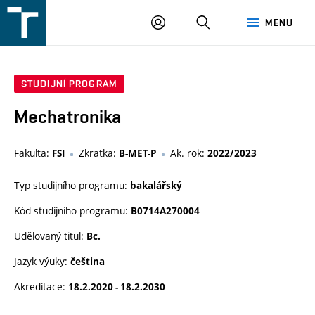
FSI
PŘIHLÁŠENÍ
HLEDAT
MENU
VUT
v
Brně
STUDIJNÍ PROGRAM
Mechatronika
Fakulta:
Zkratka:
Ak. rok:
FSI
B-MET-P
2022/2023
Typ studijního programu:
bakalářský
Kód studijního programu:
B0714A270004
Udělovaný titul:
Bc.
Jazyk výuky:
čeština
Akreditace:
18.2.2020 - 18.2.2030