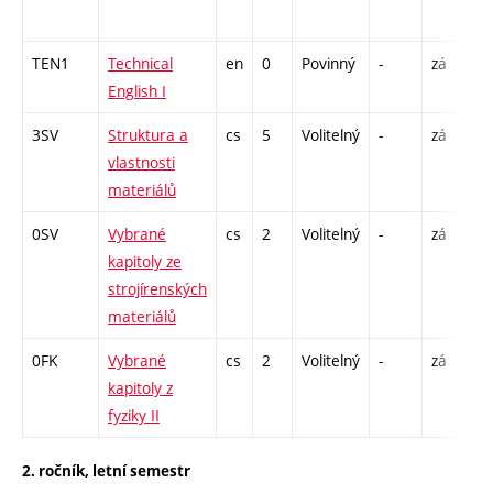
1
TEN1
Technical
en
0
Povinný
-
zá
C
English I
3SV
Struktura a
cs
5
Volitelný
-
zá
P
vlastnosti
L
materiálů
0SV
Vybrané
cs
2
Volitelný
-
zá
P
kapitoly ze
strojírenských
materiálů
0FK
Vybrané
cs
2
Volitelný
-
zá
P
kapitoly z
fyziky II
2. ročník, letní semestr