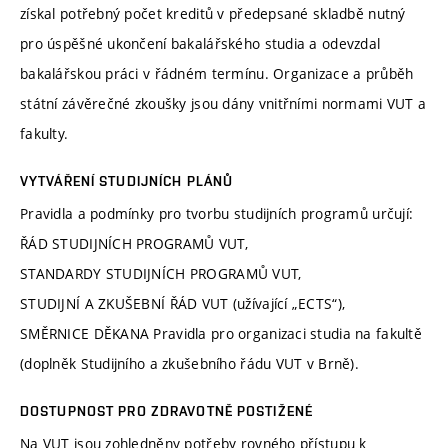
získal potřebný počet kreditů v předepsané skladbě nutný
pro úspěšné ukončení bakalářského studia a odevzdal
bakalářskou práci v řádném termínu. Organizace a průběh
státní závěrečné zkoušky jsou dány vnitřními normami VUT a
fakulty.
VYTVÁŘENÍ STUDIJNÍCH PLÁNŮ
Pravidla a podmínky pro tvorbu studijních programů určují:
ŘÁD STUDIJNÍCH PROGRAMŮ VUT,
STANDARDY STUDIJNÍCH PROGRAMŮ VUT,
STUDIJNÍ A ZKUŠEBNÍ ŘÁD VUT (užívající „ECTS“),
SMĚRNICE DĚKANA Pravidla pro organizaci studia na fakultě
(doplněk Studijního a zkušebního řádu VUT v Brně).
DOSTUPNOST PRO ZDRAVOTNĚ POSTIŽENÉ
Na VUT jsou zohledněny potřeby rovného přístupu k