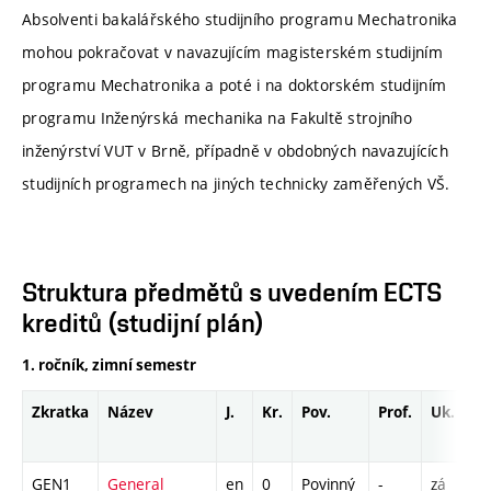
Absolventi bakalářského studijního programu Mechatronika
mohou pokračovat v navazujícím magisterském studijním
programu Mechatronika a poté i na doktorském studijním
programu Inženýrská mechanika na Fakultě strojního
inženýrství VUT v Brně, případně v obdobných navazujících
studijních programech na jiných technicky zaměřených VŠ.
Struktura předmětů s uvedením ECTS
kreditů (studijní plán)
1. ročník, zimní semestr
Zkratka
Název
J.
Kr.
Pov.
Prof.
Uk.
H
r
GEN1
General
en
0
Povinný
-
zá
C