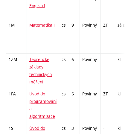
English I
/
1
1M
Matematika I
cs
9
Povinný
ZT
zá,zk
P
C
/
8
1ZM
Teoretické
cs
6
Povinný
-
kl
P
základy
L
technických
měření
1PA
Úvod do
cs
6
Povinný
ZT
kl
P
programování
C
a
2
algoritmizace
1SI
Úvod do
cs
3
Povinný
-
kl
P