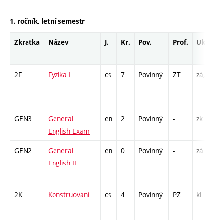
1. ročník, letní semestr
Zkratka
Název
J.
Kr.
Pov.
Prof.
Uk.
2F
Fyzika I
cs
7
Povinný
ZT
zá,zk
GEN3
General
en
2
Povinný
-
zk
English Exam
GEN2
General
en
0
Povinný
-
zá
English II
2K
Konstruování
cs
4
Povinný
PZ
kl