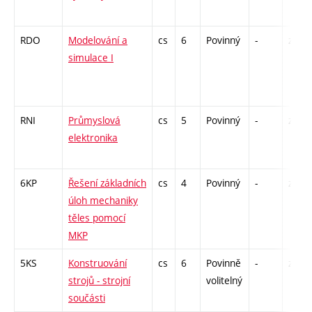
RDO
Modelování a
cs
6
Povinný
-
zá,zk
simulace I
RNI
Průmyslová
cs
5
Povinný
-
zá,zk
elektronika
6KP
Řešení základních
cs
4
Povinný
-
zá,zk
úloh mechaniky
těles pomocí
MKP
5KS
Konstruování
cs
6
Povinně
-
zá,zk
strojů - strojní
volitelný
součásti