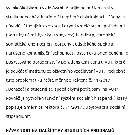
vysokoškolskému vzdělávání. V přijímacím řízení ani ve
studiu nedochází k přímé či nepřímé diskriminaci z žádných
důvodů. Studujícím se specifickými vzdělávacími potřebami
(poruchy učení, fyzický a smyslový handicap, chronická
somatická onemocnění, poruchy autistického spektra,
narušené komunikační schopnosti, psychická onemocnění) je
poskytováno poradenství v poradenském centru VUT, které
je součástí Institutu celoživotního vzdělávání VUT. Podrobně
tuto problematiku řeší Směrnice rektora č. 11/2017
„Uchazeči a studenti se specifickými potřebami na VUT“.
Rovněž je vytvořen funkční systém sociálních stipendií, který
popisuje Směrnice rektora č. 71/2017 „Ubytovací a sociální
stipendium“.
NÁVAZNOST NA DALŠÍ TYPY STUDIJNÍCH PROGRAMŮ