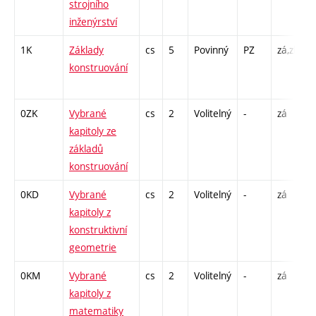
strojního
inženýrství
1K
Základy
cs
5
Povinný
PZ
zá,zk
P
konstruování
C
2
0ZK
Vybrané
cs
2
Volitelný
-
zá
P
kapitoly ze
základů
konstruování
0KD
Vybrané
cs
2
Volitelný
-
zá
P
kapitoly z
konstruktivní
geometrie
0KM
Vybrané
cs
2
Volitelný
-
zá
P
kapitoly z
matematiky