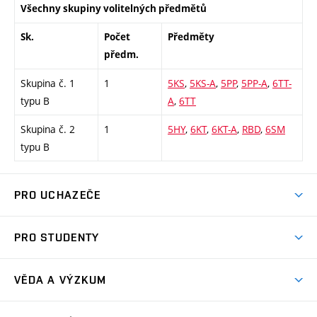
Všechny skupiny volitelných předmětů
Sk.
Počet
Předměty
předm.
Skupina č. 1
1
5KS
,
5KS-A
,
5PP
,
5PP-A
,
6TT-
typu B
A
,
6TT
Skupina č. 2
1
5HY
,
6KT
,
6KT-A
,
RBD
,
6SM
typu B
PRO UCHAZEČE
Studuj strojní inženýrství
PRO STUDENTY
Nabídka studia
Předměty
Ambasadoři studia
VĚDA A VÝZKUM
Studijní programy
Přijímačky
Věda a výzkum na FSI
Studijní předpisy