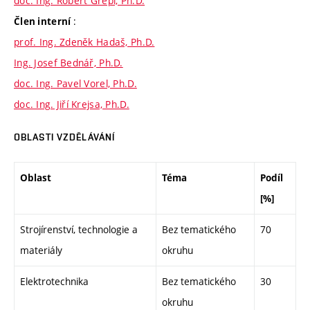
doc. Ing. Robert Grepl, Ph.D.
:
Člen interní
prof. Ing. Zdeněk Hadaš, Ph.D.
Ing. Josef Bednář, Ph.D.
doc. Ing. Pavel Vorel, Ph.D.
doc. Ing. Jiří Krejsa, Ph.D.
OBLASTI VZDĚLÁVÁNÍ
Oblast
Téma
Podíl
[%]
Strojírenství, technologie a
Bez tematického
70
materiály
okruhu
Elektrotechnika
Bez tematického
30
okruhu