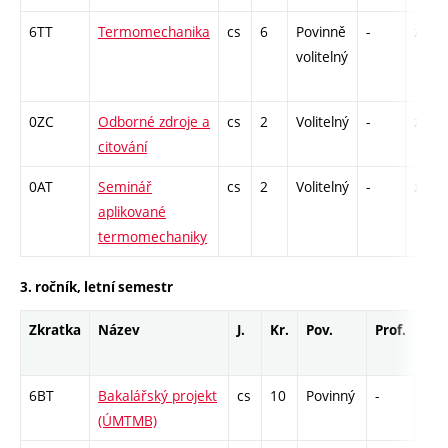
6TT
Termomechanika
cs
6
Povinně
-
zá,zk
volitelný
0ZC
Odborné zdroje a
cs
2
Volitelný
-
zá
citování
0AT
Seminář
cs
2
Volitelný
-
zá
aplikované
termomechaniky
3. ročník, letní semestr
Zkratka
Název
J.
Kr.
Pov.
Prof.
Uk.
6BT
Bakalářský projekt
cs
10
Povinný
-
zá
(ÚMTMB)