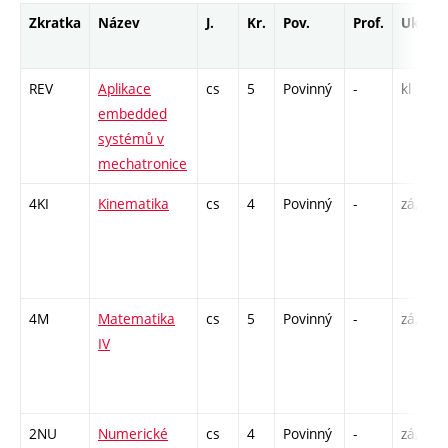
Zkratka
Název
J.
Kr.
Pov.
Prof.
Uk.
REV
Aplikace
cs
5
Povinný
-
kl
embedded
systémů v
mechatronice
4KI
Kinematika
cs
4
Povinný
-
zá,zk
4M
Matematika
cs
5
Povinný
-
zá,zk
IV
2NU
Numerické
cs
4
Povinný
-
zá,zk