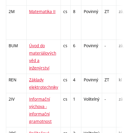
2M
Matematika II
cs
8
Povinný
ZT
zá,zk
BUM
Úvod do
cs
6
Povinný
-
zá,zk
materiálových
věd a
inženýrství
REN
Základy
cs
4
Povinný
ZT
kl
elektrotechniky
2IV
Informační
cs
1
Volitelný
-
zá
výchova -
informační
gramotnost