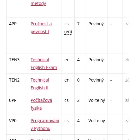
metody
4PP
Pružnost a
cs
7
Povinný
-
zá,zk
pevnost I
(en)
TEN3
Technical
en
4
Povinný
-
zk
English Exam
TEN2
Technical
en
0
Povinný
-
zá
English II
0PF
Počítačová
cs
2
Volitelný
-
zá
fyzika
VP0
Programování
cs
4
Volitelný
-
zá
v Pythonu