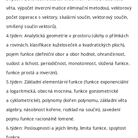
věta, výpočet inverzní matice eliminační metodou), vektorový
počet (operace s vektory, skalární součin, vektorový součin,
smíšený součin vektorů).
4.týden: Analytická geometrie v prostoru (úlohy o přímkách
a rovinách, klasifikace kuželoseček a kvadratických ploch),
pojem funkce (definiční obor a obor hodnot, ohraničenost,
sudost a lichost, periodičnost, monotonnost, složená funkce,
funkce prostá a inverzní).
5.týden: Základní elementární funkce (funkce exponenciální
a logaritmická, obecná mocnina, funkce goniometrické
a cyklometrické), polynomy (kořen polynomu, základní věta
algebry, násobnost kořene, rozklad na součin), zavedení
pojmu funkce racionálně lomené.
6.týden: Posloupnosti a jejich limity, limita funkce, spojitost
funkce.