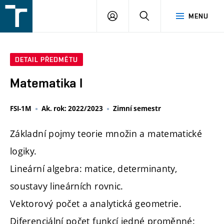
FSI
PŘIHLÁŠENÍ
HLEDAT
MENU
VUT
v
Brně
DETAIL PŘEDMĚTU
Matematika I
FSI-1M
Ak. rok: 2022/2023
Zimní semestr
Základní pojmy teorie množin a matematické
logiky.
Lineární algebra: matice, determinanty,
soustavy lineárních rovnic.
Vektorový počet a analytická geometrie.
Diferenciální počet funkcí jedné proměnné: