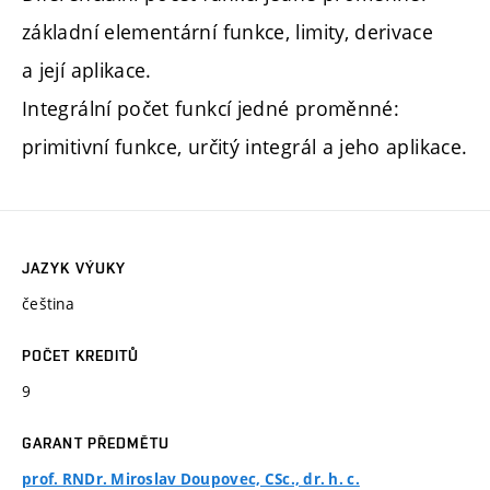
základní elementární funkce, limity, derivace
a její aplikace.
Integrální počet funkcí jedné proměnné:
primitivní funkce, určitý integrál a jeho aplikace.
JAZYK VÝUKY
čeština
POČET KREDITŮ
9
GARANT PŘEDMĚTU
prof. RNDr. Miroslav Doupovec, CSc., dr. h. c.