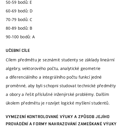
50-59 bodů: E
60-69 bodů: D
70-79 bodů: C
80-89 bodů: B
90-100 bodů: A
UČEBNÍ CÍLE
Cílem předmětu je seznámit studenty se základy lineární
algebry, vektorového počtu, analytické geometrie
a diferenciálního a integrálního počtu funkcí jedné
proměnné, aby byli schopni studovat technické předměty
a obory a řešit příslušné inženýrské problémy. Dalším
úkolem předmětu je rozvíjet logické myšlení studentů.
VYMEZENÍ KONTROLOVANÉ VÝUKY A ZPŮSOB JEJÍHO
PROVÁDĚNÍ A FORMY NAHRAZOVÁNÍ ZAMEŠKANÉ VÝUKY