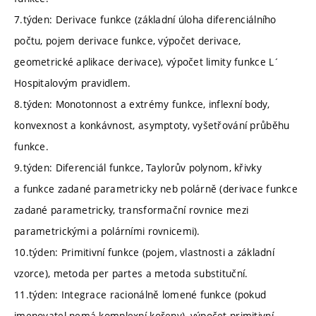
7.týden: Derivace funkce (základní úloha diferenciálního
počtu, pojem derivace funkce, výpočet derivace,
geometrické aplikace derivace), výpočet limity funkce L´
Hospitalovým pravidlem.
8.týden: Monotonnost a extrémy funkce, inflexní body,
konvexnost a konkávnost, asymptoty, vyšetřování průběhu
funkce.
9.týden: Diferenciál funkce, Taylorův polynom, křivky
a funkce zadané parametricky neb polárně (derivace funkce
zadané parametricky, transformační rovnice mezi
parametrickými a polárními rovnicemi).
10.týden: Primitivní funkce (pojem, vlastnosti a základní
vzorce), metoda per partes a metoda substituční.
11.týden: Integrace racionálně lomené funkce (pokud
jmenovatel nemá komplexní kořeny), výpočet primitivní