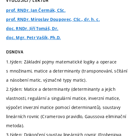
VYUČUJÍCÍ / LEKTOR
prof. RNDr. Jan Čermák, CSc.
prof. RNDr. Miroslav Doupovec, CSc., dr. h. c.
doc. RNDr. Jiří Tomáš, Dr.
doc. Mgr. Petr Vašík, Ph.D.
OSNOVA
1.týden: Základní pojmy matematické logiky a operace
s množinami, matice a determinanty (transponování, sčítání
a násobení matic, význačné typy matic).
2.týden: Matice a determinanty (determinanty a jejich
vlastnosti, regulární a singulární matice, inverzní matice,
výpočet inverzní matice pomocí determinantů), soustavy
lineárních rovnic (Cramerovo pravidlo, Gaussova eliminační
metoda).
3.týden: Dokončení soustav lineárních rovnic (Frobeniova