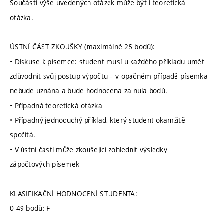
Součástí výše uvedených otázek může být i teoretická
otázka.
ÚSTNÍ ČÁST ZKOUŠKY (maximálně 25 bodů):
• Diskuse k písemce: student musí u každého příkladu umět
zdůvodnit svůj postup výpočtu – v opačném případě písemka
nebude uznána a bude hodnocena za nula bodů.
• Případná teoretická otázka
• Případný jednoduchý příklad, který student okamžitě
spočítá.
• V ústní části může zkoušející zohlednit výsledky
zápočtových písemek
KLASIFIKAČNÍ HODNOCENÍ STUDENTA:
0-49 bodů: F