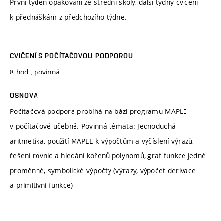
První týden opakování ze střední školy, další týdny cvičení
k přednáškám z předchozího týdne.
CVIČENÍ S POČÍTAČOVOU PODPOROU
8 hod., povinná
OSNOVA
Počítačová podpora probíhá na bázi programu MAPLE
v počítačové učebně. Povinná témata: Jednoduchá
aritmetika, použití MAPLE k výpočtům a vyčíslení výrazů,
řešení rovnic a hledání kořenů polynomů, graf funkce jedné
proměnné, symbolické výpočty (výrazy, výpočet derivace
a primitivní funkce).