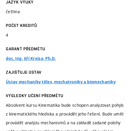
JAZYK VÝUKY
čeština
POČET KREDITŮ
4
GARANT PŘEDMĚTU
doc. Ing. Jiří Krejsa, Ph.D.
ZAJIŠŤUJE ÚSTAV
Ústav mechaniky těles, mechatroniky a biomechaniky
VÝSLEDKY UČENÍ PŘEDMĚTU
Absolvent kursu Kinematika bude schopen analyzovat pohyb
z kinematického hlediska a provádět jeho řešení. Bude umět
provádět analýzu mechanismů a na základě zadané polohy