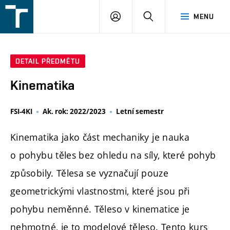
FSI
PŘIHLÁŠENÍ
HLEDAT
MENU
VUT
v
Brně
DETAIL PŘEDMĚTU
Kinematika
FSI-4KI
Ak. rok: 2022/2023
Letní semestr
Kinematika jako část mechaniky je nauka
o pohybu těles bez ohledu na síly, které pohyb
způsobily. Tělesa se vyznačují pouze
geometrickými vlastnostmi, které jsou při
pohybu neměnné. Těleso v kinematice je
nehmotné, je to modelové těleso. Tento kurs