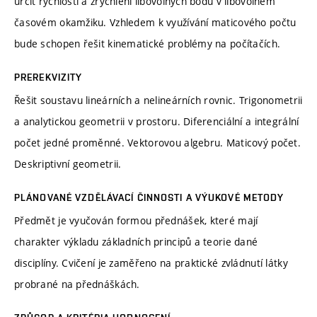
určit rychlosti a zrychlení libovolných bodů v libovolném
časovém okamžiku. Vzhledem k využívání maticového počtu
bude schopen řešit kinematické problémy na počítačích.
PREREKVIZITY
Řešit soustavu lineárních a nelineárních rovnic. Trigonometrii
a analytickou geometrii v prostoru. Diferenciální a integrální
počet jedné proměnné. Vektorovou algebru. Maticový počet.
Deskriptivní geometrii.
PLÁNOVANÉ VZDĚLÁVACÍ ČINNOSTI A VÝUKOVÉ METODY
Předmět je vyučován formou přednášek, které mají
charakter výkladu základních principů a teorie dané
disciplíny. Cvičení je zaměřeno na praktické zvládnutí látky
probrané na přednáškách.