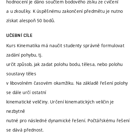
hodnocení je dáno součtem bodového zisku ze cvičení
a u zkoušky. K úspěšnému zakončení předmětu je nutno
získat alespoň 50 bodů.
UČEBNÍ CÍLE
Kurs Kinematika má naučit studenty správně formulovat
zadání pohybu, tj.
určit způsob, jak zadat polohu bodu, tělesa, nebo polohu
soustavy těles
v libovolném časovém okamžiku. Na základě řešení polohy
se dále určí ostatní
kinematické veličiny. Určení kinematických veličin je
nezbytně
nutné pro následné dynamické řešení. Počtářskému řešení
se dává přednost.