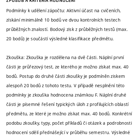
ZPŮSOB A KRITÉRIA HODNOCENÍ
Podmínky k udělení zápočtu: Aktivní účast na cvičeních,
získání minimálně 10 bodů ve dvou kontrolních testech
průběžných znalostí. Bodový zisk z průběžných testů (max.
20 bodů) je součástí výsledné klasifikace předmětu.
Zkouška: Zkouška je rozdělena na dvě části. Náplní první
části je průřezový test, ze kterého je možno získat max. 40
bodů. Postup do druhé části zkoušky je podmíněn ziskem
alespoň 20 bodů z tohoto testu. V případě nesplnění této
podmínky je zkouška hodnocena známkou F. Náplní druhé
části je písemné řešení typických úloh z profilujících oblastí
předmětu, ze které je možno získat max. 40 bodů. Konkrétní
podobu zkoušky, typy, počet příkladů či otázek a podrobnosti
hodnocení sdělí přednášející v průběhu semestru. Výsledné