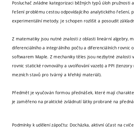
Posluchač zvládne kategorizaci běžných typů úloh pružnosti
řešení problému cestou odpovídajícího analytického řešení,
experimentální metody. Je schopen rozlišit a posoudit základn
Z matematiky jsou nutné znalosti z oblasti lineární algebry,
diferenciálního a integrálního počtu a diferenciálních rovnic 
softwarem Maple. Z mechaniky těles jsou nezbytné znalosti v
rovnic statické rovnováhy a uvolňování vazeb) a PPI (tenzory 
mezních stavů pro tvárný a křehký materiál).
Předmět je vyučován formou přednášek, které mají charakter v
je zaměřeno na praktické zvládnutí látky probrané na předn
Podmínky k udělení zápočtu: Docházka, aktivní účast na cviče