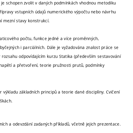
 a je schopen zvolit v daných podmínkách vhodnou metodiku
 přípravy vstupních údajů numerického výpočtu nebo návrhu
í mezní stavy konstrukcí.
 maticového počtu, funkce jedné a více proměnných,
obyčejných i parciálních. Dále je vyžadována znalost práce se
 rozsahu odpovídajícím kurzu Statika (především sestavování
napětí a přetvoření, teorie pružnosti prutů, podmínky
ýkladu základních principů a teorie dané disciplíny. Cvičení
áškách.
ních a odevzdání zadaných příkladů, včetně jejich prezentace.