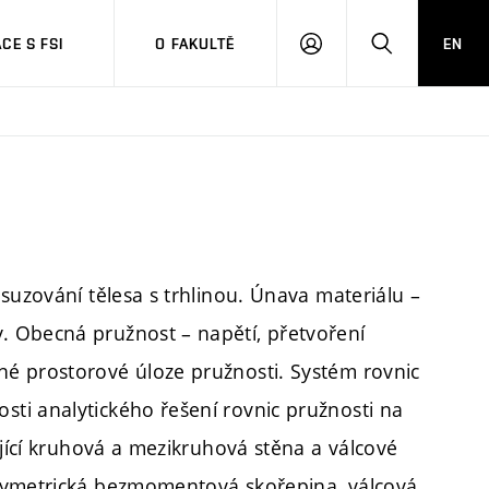
CE S FSI
O FAKULTĚ
EN
PŘIHLÁŠENÍ
HLEDAT
suzování tělesa s trhlinou. Únava materiálu –
 Obecná pružnost – napětí, přetvoření
é prostorové úloze pružnosti. Systém rovnic
ti analytického řešení rovnic pružnosti na
ující kruhová a mezikruhová stěna a válcové
 symetrická bezmomentová skořepina, válcová