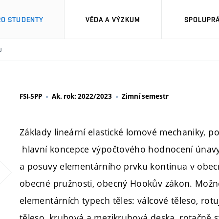
RO STUDENTY
VĚDA A VÝZKUM
SPOLUPRÁ
U
FSI-5PP
Ak. rok: 2022/2023
Zimní semestr
Základy lineární elastické lomové mechaniky, po
hlavní koncepce výpočtového hodnocení únavy.
a posuvy elementárního prvku kontinua v obecn
obecné pružnosti, obecný Hookův zákon. Možnos
elementárních typech těles: válcové těleso, rot
těleso, kruhová a mezikruhová deska, rotačně