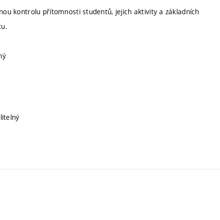
ou kontrolu přítomnosti studentů, jejich aktivity a základních
tu.
ný
litelný