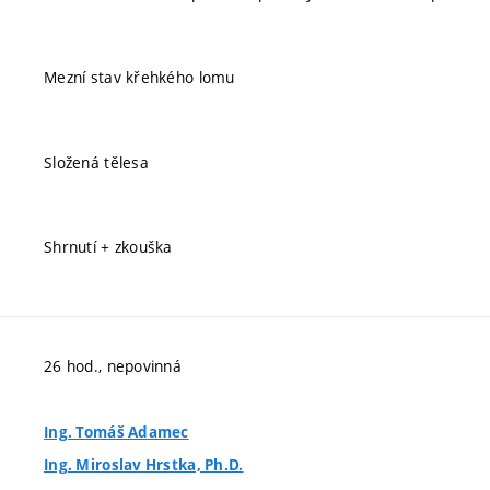
Mezní stav křehkého lomu
Složená tělesa
Shrnutí + zkouška
26 hod., nepovinná
Ing. Tomáš Adamec
Ing. Miroslav Hrstka, Ph.D.