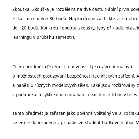
Zkouška: Zkouška je rozdělena na dvě části. Náplní první pov
získat maximálně 80 bodů. Náplní druhé části, která je dobrov
do +20 bodů. Konkrétní podobu zkoušky, typy příkladů, otázek
learningu v průběhu semestru.
Cílem předmětu Pružnost a pevnost II je rozšíření znalostí
o možnostech posuzování bezpečnosti technických zařízení. A
a napětí u různých modelových těles. Také jsou rozšiřovány
v podmínkách cyklického namáhání a existence trhlin v těles
Tento předmět je zařazen jako povinně volitelný ve 3. ročník
verze) je doporučena v případě, že student hodlá volit obor 