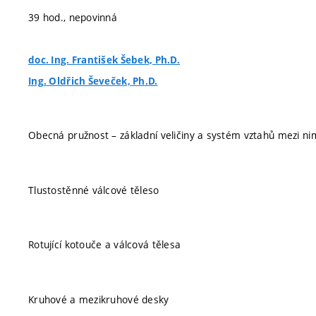
39 hod., nepovinná
doc. Ing. František Šebek, Ph.D.
Ing. Oldřich Ševeček, Ph.D.
Obecná pružnost – základní veličiny a systém vztahů mezi n
Tlustostěnné válcové těleso
Rotující kotouče a válcová tělesa
Kruhové a mezikruhové desky