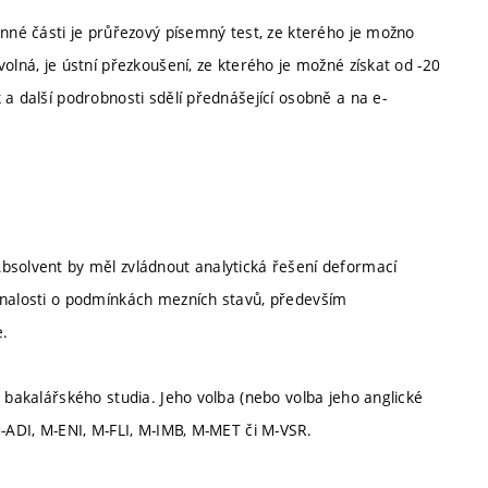
inné části je průřezový písemný test, ze kterého je možno
olná, je ústní přezkoušení, ze kterého je možné získat od -20
 a další podrobnosti sdělí přednášející osobně a na e-
bsolvent by měl zvládnout analytická řešení deformací
 znalosti o podmínkách mezních stavů, především
e.
u bakalářského studia. Jeho volba (nebo volba jeho anglické
M-ADI, M-ENI, M-FLI, M-IMB, M-MET či M-VSR.