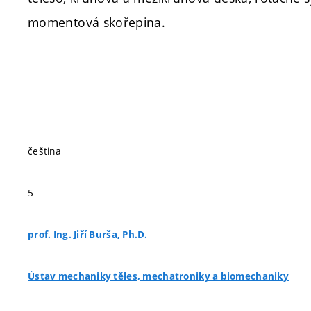
momentová skořepina.
čeština
5
prof. Ing. Jiří Burša, Ph.D.
Ústav mechaniky těles, mechatroniky a biomechaniky