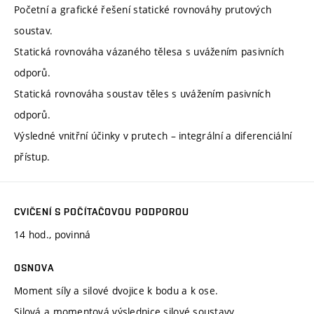
Početní a grafické řešení statické rovnováhy prutových
soustav.
Statická rovnováha vázaného tělesa s uvážením pasivních
odporů.
Statická rovnováha soustav těles s uvážením pasivních
odporů.
Výsledné vnitřní účinky v prutech – integrální a diferenciální
přístup.
CVIČENÍ S POČÍTAČOVOU PODPOROU
14 hod., povinná
OSNOVA
Moment síly a silové dvojice k bodu a k ose.
Silová a momentová výslednice silové soustavy.