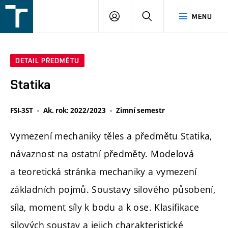
FSI
PŘIHLÁŠENÍ
HLEDAT
MENU
VUT
v
Brně
DETAIL PŘEDMĚTU
Statika
FSI-3ST
Ak. rok: 2022/2023
Zimní semestr
Vymezení mechaniky těles a předmětu Statika,
návaznost na ostatní předměty. Modelová
a teoretická stránka mechaniky a vymezení
základních pojmů. Soustavy silového působení,
síla, moment síly k bodu a k ose. Klasifikace
silových soustav a jejich charakteristické