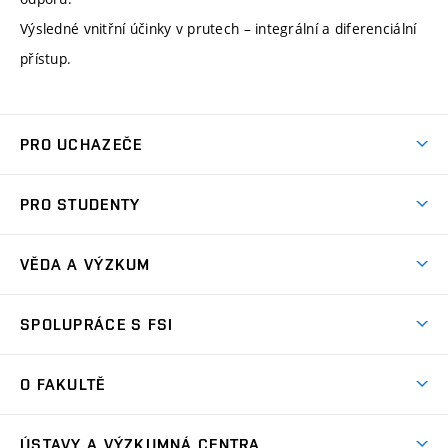
Výsledné vnitřní účinky v prutech – integrální a diferenciální
přístup.
PRO UCHAZEČE
Studuj strojní inženýrství
PRO STUDENTY
Nabídka studia
Předměty
Ambasadoři studia
VĚDA A VÝZKUM
Studijní programy
Přijímačky
Věda a výzkum na FSI
Studijní předpisy
SPOLUPRÁCE S FSI
Zápisy
Úspěchy výzkumu
Časový plán studia
Často kladené dotazy
Firemní spolupráce
Oblasti výzkumu
O FAKULTĚ
Pro prváky
Dny otevřených dveří
Partnerství ve výzkumu
Centra výzkumu
Studium a stáže v zahraničí
Aktuality
Mobilní aplikace
Nejvýznamnější partneři
ÚSTAVY A VÝZKUMNÁ CENTRA
Podpora projektů