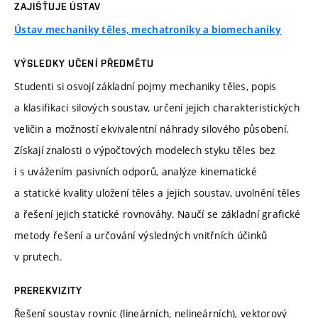
ZAJIŠŤUJE ÚSTAV
Ústav mechaniky těles, mechatroniky a biomechaniky
VÝSLEDKY UČENÍ PŘEDMĚTU
Studenti si osvojí základní pojmy mechaniky těles, popis
a klasifikaci silových soustav, určení jejich charakteristických
veličin a možností ekvivalentní náhrady silového působení.
Získají znalosti o výpočtových modelech styku těles bez
i s uvážením pasivních odporů, analýze kinematické
a statické kvality uložení těles a jejich soustav, uvolnění těles
a řešení jejich statické rovnováhy. Naučí se základní grafické
metody řešení a určování výsledných vnitřních účinků
v prutech.
PREREKVIZITY
Řešení soustav rovnic (lineárních, nelineárních), vektorový