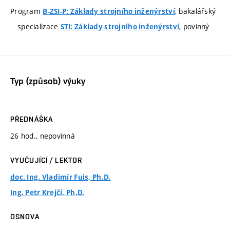
Program
, bakalářský
B-ZSI-P: Základy strojního inženýrství
specializace
, povinný
STI: Základy strojního inženýrství
Typ (způsob) výuky
PŘEDNÁŠKA
26 hod., nepovinná
VYUČUJÍCÍ / LEKTOR
doc. Ing. Vladimír Fuis, Ph.D.
Ing. Petr Krejčí, Ph.D.
OSNOVA