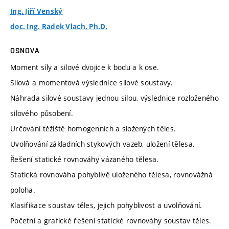
Ing. Jiří Venský
doc. Ing. Radek Vlach, Ph.D.
OSNOVA
Moment síly a silové dvojice k bodu a k ose.
Silová a momentová výslednice silové soustavy.
Náhrada silové soustavy jednou silou, výslednice rozloženého
silového působení.
Určování těžiště homogenních a složených těles.
Uvolňování základních stykových vazeb, uložení tělesa.
Řešení statické rovnováhy vázaného tělesa.
Statická rovnováha pohyblivě uloženého tělesa, rovnovážná
poloha.
Klasifikace soustav těles, jejich pohyblivost a uvolňování.
Početní a grafické řešení statické rovnováhy soustav těles.