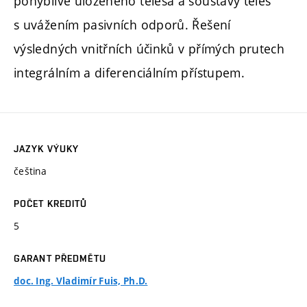
pohyblivě uloženého tělesa a soustavy těles
s uvážením pasivních odporů. Řešení
výsledných vnitřních účinků v přímých prutech
integrálním a diferenciálním přístupem.
JAZYK VÝUKY
čeština
POČET KREDITŮ
5
GARANT PŘEDMĚTU
doc. Ing. Vladimír Fuis, Ph.D.