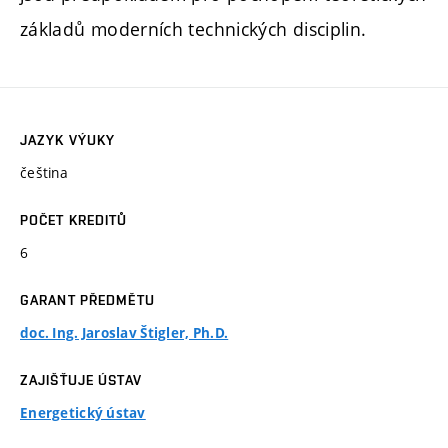
základů moderních technických disciplin.
JAZYK VÝUKY
čeština
POČET KREDITŮ
6
GARANT PŘEDMĚTU
doc. Ing. Jaroslav Štigler, Ph.D.
ZAJIŠŤUJE ÚSTAV
Energetický ústav