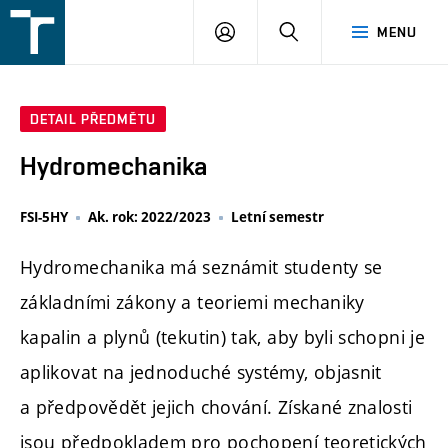
FSI
PŘIHLÁŠENÍ
HLEDAT
MENU
VUT
v
Brně
DETAIL PŘEDMĚTU
Hydromechanika
FSI-5HY
Ak. rok: 2022/2023
Letní semestr
Hydromechanika má seznámit studenty se
základními zákony a teoriemi mechaniky
kapalin a plynů (tekutin) tak, aby byli schopni je
aplikovat na jednoduché systémy, objasnit
a předpovědět jejich chování. Získané znalosti
jsou předpokladem pro pochopení teoretických