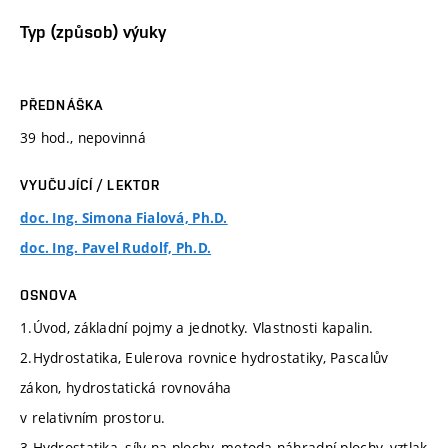
Typ (způsob) výuky
PŘEDNÁŠKA
39 hod., nepovinná
VYUČUJÍCÍ / LEKTOR
doc. Ing. Simona Fialová, Ph.D.
doc. Ing. Pavel Rudolf, Ph.D.
OSNOVA
1.Úvod, základní pojmy a jednotky. Vlastnosti kapalin.
2.Hydrostatika, Eulerova rovnice hydrostatiky, Pascalův
zákon, hydrostatická rovnováha
v relativním prostoru.
3.Hydrostatika, síly na plochy, metoda náhradní plochy, vztlak