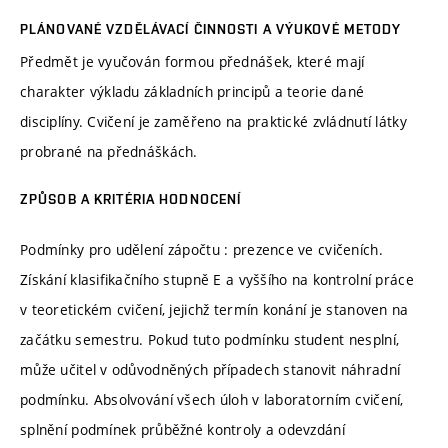
PLÁNOVANÉ VZDĚLÁVACÍ ČINNOSTI A VÝUKOVÉ METODY
Předmět je vyučován formou přednášek, které mají
charakter výkladu základních principů a teorie dané
disciplíny. Cvičení je zaměřeno na praktické zvládnutí látky
probrané na přednáškách.
ZPŮSOB A KRITÉRIA HODNOCENÍ
Podmínky pro udělení zápočtu : prezence ve cvičeních.
Získání klasifikačního stupně E a vyššího na kontrolní práce
v teoretickém cvičení, jejichž termín konání je stanoven na
začátku semestru. Pokud tuto podmínku student nesplní,
může učitel v odůvodněných případech stanovit náhradní
podmínku. Absolvování všech úloh v laboratorním cvičení,
splnění podmínek průběžné kontroly a odevzdání