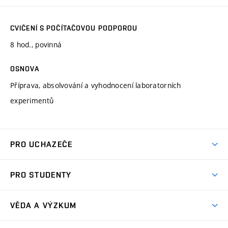
CVIČENÍ S POČÍTAČOVOU PODPOROU
8 hod., povinná
OSNOVA
Příprava, absolvování a vyhodnocení laboratorních
experimentů
PRO UCHAZEČE
Studuj strojní inženýrství
PRO STUDENTY
Nabídka studia
Předměty
Ambasadoři studia
VĚDA A VÝZKUM
Studijní programy
Přijímačky
Věda a výzkum na FSI