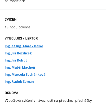
na modelech.
CVIČENÍ
18 hod., povinná
VYUČUJÍCÍ / LEKTOR
Ing. et Ing. Marek Balko
Ing. Jiří Bezdíček
Ing. Jiří Kohút
Ing. Matěj Machoň
Ing. Marcela Suchánková
Ing. Radek Zeman
OSNOVA
Výpočtová cvičení v návaznosti na předchozí přednášky