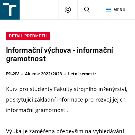
FSI
PŘIHLÁŠENÍ
HLEDAT
MENU
VUT
v
Brně
DETAIL PŘEDMĚTU
Informační výchova - informační
gramotnost
FSI-2IV
Ak. rok: 2022/2023
Letní semestr
Kurz pro studenty Fakulty strojního inženýrství,
poskytující základní informace pro rozvoj jejich
informační gramotnosti.
Výuka je zaměřena především na vyhledávání