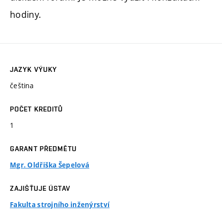
hodiny.
JAZYK VÝUKY
čeština
POČET KREDITŮ
1
GARANT PŘEDMĚTU
Mgr. Oldřiška Šepelová
ZAJIŠŤUJE ÚSTAV
Fakulta strojního inženýrství