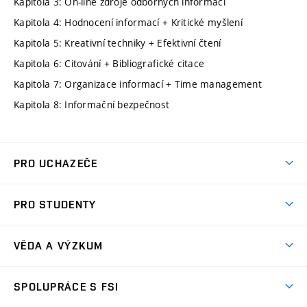
Kapitola 3: On-line zdroje odborných informací
Kapitola 4: Hodnocení informací + Kritické myšlení
Kapitola 5: Kreativní techniky + Efektivní čtení
Kapitola 6: Citování + Bibliografické citace
Kapitola 7: Organizace informací + Time management
Kapitola 8: Informační bezpečnost
PRO UCHAZEČE
Studuj strojní inženýrství
PRO STUDENTY
Nabídka studia
Předměty
Ambasadoři studia
VĚDA A VÝZKUM
Studijní programy
Přijímačky
Věda a výzkum na FSI
Studijní předpisy
SPOLUPRÁCE S FSI
Zápisy
Úspěchy výzkumu
Časový plán studia