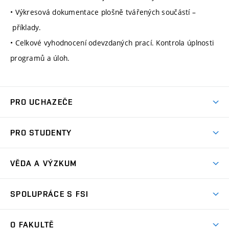
• Výkresová dokumentace plošně tvářených součástí –
příklady.
• Celkové vyhodnocení odevzdaných prací. Kontrola úplnosti
programů a úloh.
PRO UCHAZEČE
Studuj strojní inženýrství
PRO STUDENTY
Nabídka studia
Předměty
Ambasadoři studia
VĚDA A VÝZKUM
Studijní programy
Přijímačky
Věda a výzkum na FSI
Studijní předpisy
SPOLUPRÁCE S FSI
Zápisy
Úspěchy výzkumu
Časový plán studia
Často kladené dotazy
Firemní spolupráce
Oblasti výzkumu
O FAKULTĚ
Pro prváky