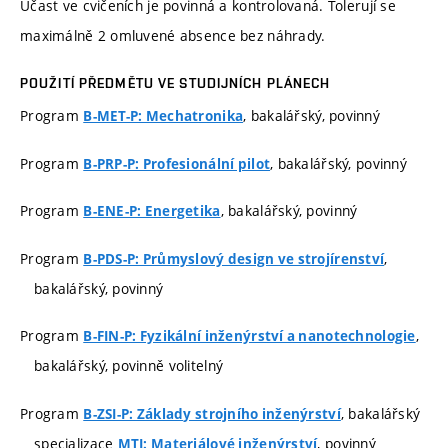
Účast ve cvičeních je povinná a kontrolovaná. Tolerují se
maximálně 2 omluvené absence bez náhrady.
POUŽITÍ PŘEDMĚTU VE STUDIJNÍCH PLÁNECH
Program
, bakalářský, povinný
B-MET-P: Mechatronika
Program
, bakalářský, povinný
B-PRP-P: Profesionální pilot
Program
, bakalářský, povinný
B-ENE-P: Energetika
Program
,
B-PDS-P: Průmyslový design ve strojírenství
bakalářský, povinný
Program
,
B-FIN-P: Fyzikální inženýrství a nanotechnologie
bakalářský, povinně volitelný
Program
, bakalářský
B-ZSI-P: Základy strojního inženýrství
specializace
, povinný
MTI: Materiálové inženýrství