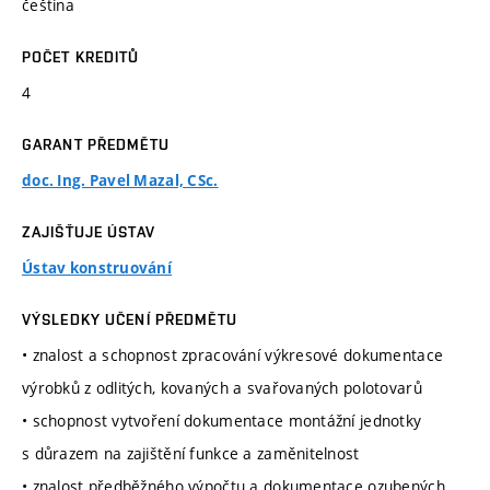
čeština
POČET KREDITŮ
4
GARANT PŘEDMĚTU
doc. Ing. Pavel Mazal, CSc.
ZAJIŠŤUJE ÚSTAV
Ústav konstruování
VÝSLEDKY UČENÍ PŘEDMĚTU
• znalost a schopnost zpracování výkresové dokumentace
výrobků z odlitých, kovaných a svařovaných polotovarů
• schopnost vytvoření dokumentace montážní jednotky
s důrazem na zajištění funkce a zaměnitelnost
• znalost předběžného výpočtu a dokumentace ozubených