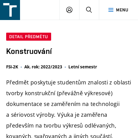
FSI
PŘIHLÁŠENÍ
HLEDAT
MENU
VUT
v
Brně
DETAIL PŘEDMĚTU
Konstruování
FSI-2K
Ak. rok: 2022/2023
Letní semestr
Předmět poskytuje studentům znalosti z oblasti
tvorby konstrukční (převážně výkresové)
dokumentace se zaměřením na technologii
a sériovost výroby. Výuka je zaměřena
především na tvorbu výkresů odlévaných,
kovaných, svařovaných a jiných součástí.