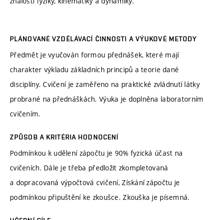
znalosti fyziky, kinematiky a dynamiky.
PLÁNOVANÉ VZDĚLÁVACÍ ČINNOSTI A VÝUKOVÉ METODY
Předmět je vyučován formou přednášek, které mají
charakter výkladu základních principů a teorie dané
disciplíny. Cvičení je zaměřeno na praktické zvládnutí látky
probrané na přednáškách. Výuka je doplněna laboratorním
cvičením.
ZPŮSOB A KRITÉRIA HODNOCENÍ
Podmínkou k udělení zápočtu je 90% fyzická účast na
cvičeních. Dále je třeba předložit zkompletovaná
a dopracovaná výpočtová cvičení, Získání zápočtu je
podmínkou připuštění ke zkoušce. Zkouška je písemná.