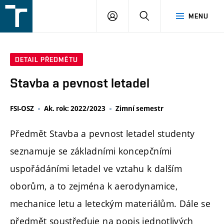
FSI
PŘIHLÁŠENÍ
HLEDAT
MENU
VUT
v
Brně
DETAIL PŘEDMĚTU
Stavba a pevnost letadel
FSI-OSZ
Ak. rok: 2022/2023
Zimní semestr
Předmět Stavba a pevnost letadel studenty
seznamuje se základními koncepčními
uspořádáními letadel ve vztahu k dalším
oborům, a to zejména k aerodynamice,
mechanice letu a leteckým materiálům. Dále se
předmět soustřeďuje na popis jednotlivých