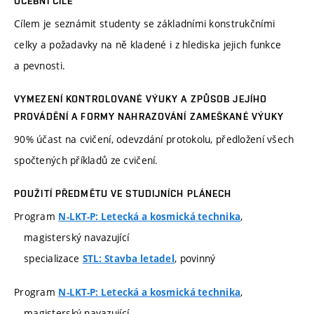
UČEBNÍ CÍLE
Cílem je seznámit studenty se základními konstrukčními
celky a požadavky na ně kladené i z hlediska jejich funkce
a pevnosti.
VYMEZENÍ KONTROLOVANÉ VÝUKY A ZPŮSOB JEJÍHO
PROVÁDĚNÍ A FORMY NAHRAZOVÁNÍ ZAMEŠKANÉ VÝUKY
90% účast na cvičení, odevzdání protokolu, předložení všech
spočtených příkladů ze cvičení.
POUŽITÍ PŘEDMĚTU VE STUDIJNÍCH PLÁNECH
Program
,
N-LKT-P: Letecká a kosmická technika
magisterský navazující
specializace
, povinný
STL: Stavba letadel
Program
,
N-LKT-P: Letecká a kosmická technika
magisterský navazující