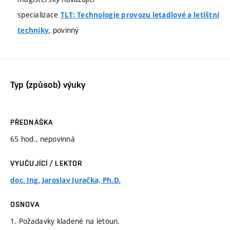
specializace
TLT: Technologie provozu letadlové a letištní
, povinný
techniky
Typ (způsob) výuky
PŘEDNÁŠKA
65 hod., nepovinná
VYUČUJÍCÍ / LEKTOR
doc. Ing. Jaroslav Juračka, Ph.D.
OSNOVA
1. Požadavky kladené na letoun.